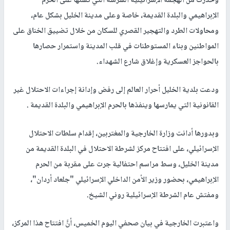
وحذرت من الهجمة الإسرائيلية الشرسة التي تشنها على الحرم
الإبراهيمي والبلدة القديمة، خاصة وعلى مدينة الخليل بشكل عام،
ومحاولات الطرد والتهجير القصري للسكان من خلال تضييق الخناق على
المواطنين وبناء المستوطنات في قلب المدينة واستمرار حصارها
بالحواجز العسكرية وإغلاق شارع الشهداء.
ودعت بلدية الخليل أحرار العالم إلى رفض وإدانة إجراءات الاحتلال غير
القانونية التي يمارسها وينفذها بالحرم الإبراهيمي والبلدة القديمة .
وبدورها أدانت وزارة الخارجية والمغتربين، إقدام سلطات الاحتلال
الإسرائيلي، على افتتاح مركز لشرطة الاحتلال في البلدة القديمة من
مدينة الخليل، وسط مراسم احتفالية جرت على مقربة من الحرم
الإبراهيمي، بحضور وزير الأمن الداخلي الإسرائيلي "جلعاد أردان"،
ومفتش عام الشرطة الإسرائيلية روني الشيخ.
واعتبرت الخارجية في بيان صحفي اليوم الخميس، أنَّ افتتاح هذا المركز،