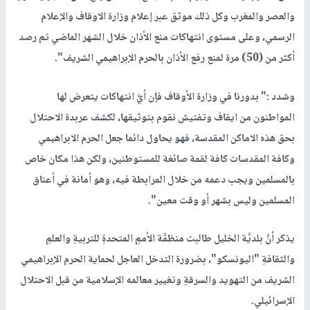
والعصر والمغرب وكل ذلك موثق عبر إعلام وزارة الاوقاف والإعلام
الرسمي، وعلى مستوى انتهاكات منع الأذان خلال الشهر الماضي تم رصد
أكثر من (50) مرة لمنع رفع الأذان بالحرم الإبراهيمي الشريف".
وشدد :" بدورنا في وزارة الأوقاف فإن أيَّ انتهاكات يتعرض لها
المواطنون من ايقاف وتفتيش نقوم بتوثيقها، لكشف عربدة الاحتلال
بحق هذه الاماكن المقدسة، فهو يحاول دائما جعل الحرم الابراهيمي
وكافة المقدسات كافة لقمة صائغة للمستوطنين، ولكن هذا مكان خاص
بالمسلمين ويجب دعمه من خلال المرابطة فيه، وهو أمانة في أعناق
المسلمين وليس بشهر أو وقت معين".
يذكر أنَّ بلديَّة الخليل طالبت منظمَّة الأممِ المتحدةِ للتربيةِ والعلمِ
والثقافةِ "اليونسكو"، بضرورة التدخل العاجل لحماية الحرم الإبراهيمي
الشريف من التهويد والسرقةِ وتغيير معالمه الإسلامية من قبل الاحتلال
الإسرائيلي.