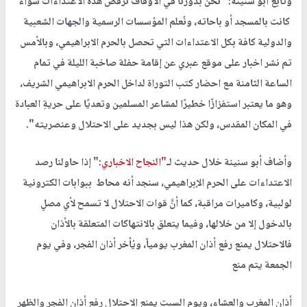
وتابع أبو سنينة:" نحن بدورنا في الاوقاف نرفض هذه الاعتداءات سواء
كانت بالمسجد أو باحاته، ونُعلم المؤسسات الرسمية والجهات الشعبية
والدولية كافة بكل الاعتداءات التي تحصل بالحرم الابراهيمي، وبالأمس
تم نشر اخبار على موقع عبري عن إقامة حفلة صاخبة الليلة في تمام
الساعة الثامنة مع احضار كتب التوراة لداخل الحرم الابراهيمي الشريف،
وهو ما يعتبر استفزازًا خطيرًا لمشاعر المسلمين وتعديًا على حريةِ العبادة
في المكان المقدس، ولكن هذا ليس بجديد على الاحتلال وعنصريته".
وأضاف أبو سنينة خلال حديث لـ
"النجاح الاخباري
:" إذا حاولنا رصد
الاعتداءات على الحرم الإبراهيمي، سنجد أنه محاط ببوابات الكترونية
لولبية، وكاميرات مراقبة، كما أنَّ قوات الاحتلال لا تسمح لأي مصلٍ
بالدخول إلا من خلالها، وفيما يتعلق بالانتهاكات المتعلقة بالأذان
فالاحتلال يمنع رفع أذان المغرب يومياً، ويُأخر أذان الفجر، وفي يوم
الجمعة يتم منع
أذان المغرب والعشاء، ويوم السبت يمنع الاحتلال رفع أذان الفجر والظهر