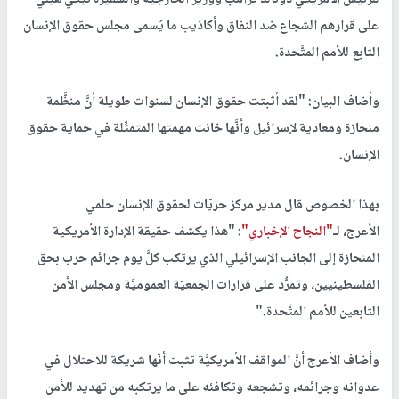
للرئيس الأمريكي دونالد ترامب ووزير الخارجية والسفيرة نيكي هيلي
على قرارهم الشجاع ضد النفاق وأكاذيب ما يُسمى مجلس حقوق الإنسان
التابع للأمم المتَّحدة
.
وأضاف البيان: "لقد أثبتت حقوق الإنسان لسنوات طويلة أنَّ منظَّمة
منحازة ومعادية لإسرائيل وأنَّها خانت مهمتها المتمثِّلة في حماية حقوق
الإنسان
.
بهذا الخصوص قال مدير مركز حريّات لحقوق الإنسان حلمي
الأعرج، لـ
"النجاح الإخباري"
: "هذا يكشف حقيقة الإدارة الأمريكية
المنحازة إلى الجانب الإسرائيلي الذي يرتكب كلَّ يوم جرائم حرب بحق
الفلسطينيين، وتمرُّد على قرارات الجمعيّة العموميَّة ومجلس الأمن
التابعين للأمم المتَّحدة
".
وأضاف الأعرج أنَّ المواقف الأمريكيَّة تثبت أنّها شريكة للاحتلال في
عدوانه وجرائمه، وتشجعه وتكافئه على ما يرتكبه من تهديد للأمن