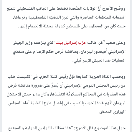
ووضّح الأعرج أنَّ الولايات المتَّحدة تضغط على الجانب الفلسطيني لتمنع
انضمانه للمنظمات المناصرة والتي تبرز القضيّة الفلسطينية وترعاها،
حيث كان من المحظور على فلسطين كدولة محتلة الانضمام إليها.
وعلى صعيد آخر، طالب
حزب إسرائيل بيتنا
الذي يتزعمه وزير الجيش
الإسرائيلي أفيغدور ليبرمان، بمناقشة فرض حكم الإعدام على منفذي
العمليات ضد الجيش الإسرائيلي.
وبحسب القناة العبرية السابعة فإنَّ رئيس كتلة الحزب في الكنيست طلب
من رئيس المجلس القومي الإسرائيلي أن يُصرَّ على ضرورة مناقشة فرض
هذه العقوبات في المحاكم العسكريَّة لتنفيذها، وكان وزير جيش الاحتلال
ليبرمان اتَّهم قادة الحزب بالتسبب في إفشال طرح القضيّة أمام المجلس
الوزاري المصغر.
حول هذا الموضوع قال الأعرج: "هذا مخالف للقوانين الدوليّة وللمجتمع