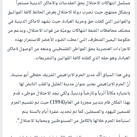
مسلسل انتهاكات الاحتلال بحق المقدسات والاماكن الدينية مستمراً
وبشكل ممنهج، حيث تضرب دولة الاحتلال بعرض الحائط كافة المواثيق
والقوانين التي كفلت حق وحرية العبادة، حيث تشهد الاماكن الدينية في
مختلف محافظات الضفة انتهاكات يوميَّة من قوات الاحتلال، وبدعم من
حكومة اليمين المتطرف، التي اعطت الضوء الأخضر للاستمرار بهذه
الاجراءات العنصرية بحق المواطن الفلسطيني ومنعه من الوصول لاماكن
العبادة، وهو حقه الذي كفلته كافة القوانين والتشريعات.
وفي هذا السياق أكَّد مدير الحرم الابراهيمي الشريف حفظي أبو سنينة،
أنَّ الحرم الابراهيمي يعتبر عنوان مدينة الخليل والقلب النابض لها
باعتباره مكاناً أثرياً وتارخياً ودينياً، ولكي يجد الاحتلال موطىء قَدم
بهذا المكان قام بتدبير مجزرة في العام(1994) حيث تم تقسيم الحرم
لقسمين لليهود والمسملين، كما تم تحديد عشرة أيام بالسنة يتم
استباحة الحرم خلالها بالكامل من المستوطنين وبحماية الاحتلال".