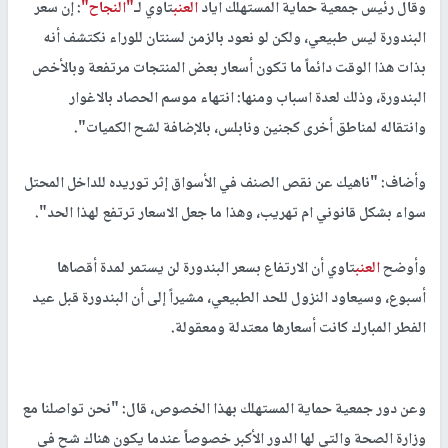
وقال رئيس جمعية حماية المستهلك اياد
العنب
تاوي لـ
"النجاح"
: إن سعر
البندورة ليس طبيعي، ولكن لو نعود بالزمن لسنتان للوراء نكتشف أنه
بذات هذا الوقت دائماً ما تكون أسعار بعض المنتجات مرتفعة وبالأخص
البندورة، وذلك لعدة اسباب ومنها: انتهاء موسم الحصاد بالاغوار
وانتقاله لمناطق أخرى كجنين ونابلس، بالإضافة لشح الكميات".
وأضاف: "ناهيك عن نقص الصنف في الأسواق إثر توريده للداخل المحتل
سواء بشكل قانوني ام تهريب، وهذا ما جعل الاسعار ترتفع لهذا الحد".
وأوضح
العنب
تاوي أن الارتفاع بسعر البندورة لن يستمر لمدة أقصاها
أسبوع، وسيعاود النزول للحد الطبيعي، مشيراً إلى أن البندورة قبل عيد
الفطر المبارك كانت أسعارها معتدلة ومعقولة.
وعن دور جمعية حماية المستهلك بهذا الخصوص، قال: "نحن تواصلنا مع
وزارة الصحة والتي لها الدور الأكبر خصوصاً عندما يكون هناك شح في