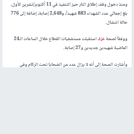
ومنذ دخول وقف إطلاق النار حيز التنفيذ في 11 أكتوبر/تشرين الأول،
بلغ إجمالي عدد الشهداء 883 شهيداً، و2,648 إصابة، إضافة إلى 776
حالة انتشال.
ووفقاً لصحة
غزة
، استقبلت مستشفيات القطاع خلال الساعات الـ24
الماضية شهيدين جديدين و27 إصابة.
وأشارت الصحة إلى أنه لا يزال عدد من الضحايا تحت الركام وفي
الطرقات، في ظل عجز طواقم الإسعاف والدفاع المدني عن الوصول
إليهم حتى اللحظة. وبحسب الإحصائية التراكمية منذ بداية العدوان في
7 أكتوبر/تشرين الأول 2023، ارتفع عدد الشهداء إلى 72,775 شهيداً،
فيما بلغ عدد الإصابات 172,750 إصابة.
رابط قصير
https://nn.najah.edu/BYLE/
الكلمات المفتاحية