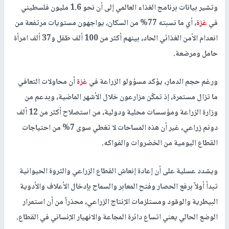
وتشير بيانات برنامج الغذاء العالمي إلى أن نحو 1.6 مليون فلسطيني
في
غزة
، أي ما نسبته 77% من السكان، يواجهون مستويات مرتفعة من
انعدام الأمن الغذائي الحاد، بينهم أكثر من 100 ألف طفل و37 ألف امرأة
حامل ومرضعة.
ورغم حجم الدمار، يؤكد مسؤولو الزراعة في
غزة
أن محاولات التعافي
ما تزال مستمرة، إذ تمكّن مزارعون خلال الأشهر الماضية، وبدعم من
وزارة الزراعة ومؤسسات محلية ودولية، من استصلاح أكثر من 12 ألف
دونم زراعي، غير أن هذه المساحات لا تغطي سوى 7% من احتياجات
القطاع اليومية من الخضروات والفواكه.
ويشدد عسلية على أن إعادة إنعاش القطاع الزراعي والثروة الحيوانية
تبدأ أولاً برفع الحصار وفتح المعابر والسماح بإدخال الأعلاف والأدوية
البيطرية والوقود ومستلزمات الإنتاج الزراعي، محذراً من أن استمرار
الوضع الحالي يعني اتساع دائرة المجاعة والانهيار الإنساني في القطاع.