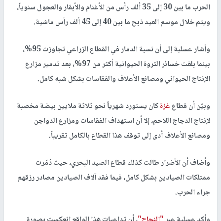
الحرب ما بين 30 إلى 35 ألف رأس من الأغنام والأبقار والعجول سنوياً،
ويتم خلال موسم العيد ذبح ما بين 40 إلى 45 ألف رأس ماشية.
وأشار عسلية إلى أن نسبة الدمار في القطاع الزراعي تجاوزت 95%،
بينما بلغت خسائر الثروة الحيوانية أكثر من 97%، بعد تدمير مزارع
الإنتاج الحيواني ومصانع الأعلاف والفقاسات بشكل شبه كامل.
وبيّن أن قطاع
غزة
كان يستورد شهرياً نحو ثلاثة ملايين بيضة مخصبة
لإنتاج الدجاج اللاحم، إلا أن استهداف الفقاسات ومزارع الدواجن
ومصانع الأعلاف أدى إلى توقف هذا القطاع بالكامل تقريباً.
وأضاف أن الأضرار طالت كذلك قطاع الصيد البحري، حيث دُمّرت
ممتلكات الصيادين بشكل كامل، فيما فقد آلاف الصيادين مصادر رزقهم
جراء الحرب.
وأكد عسلية عبر
"النجاح"
، أن تداعيات هذا الواقع انعكست بصورة