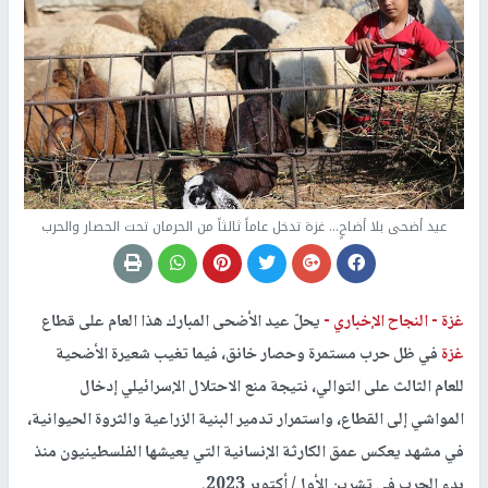
عيد أضحى بلا أضاحٍ… غزة تدخل عاماً ثالثاً من الحرمان تحت الحصار والحرب
غزة -
النجاح الإخباري -
يحلّ عيد الأضحى المبارك هذا العام على قطاع
غزة
في ظل حرب مستمرة وحصار خانق، فيما تغيب شعيرة الأضحية
للعام الثالث على التوالي، نتيجة منع الاحتلال الإسرائيلي إدخال
المواشي إلى القطاع، واستمرار تدمير البنية الزراعية والثروة الحيوانية،
في مشهد يعكس عمق الكارثة الإنسانية التي يعيشها الفلسطينيون منذ
بدء الحرب في تشرين الأول/ أكتوبر 2023.