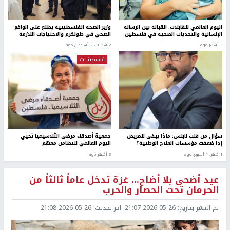
اليوم العالمي للقابلات: القبالة بين الرسالة
وزير الصحة الفلسطينية يطلع على الواقع
الإنسانية والتحديات الصحية في فلسطين
الصحي في طولكرم والاحتياجات اللازمة
3 أشهر ago
2 شهرين، 2 أسبوعين ago
فلسطينيات
سؤال من قلب نابلس: ماذا يبقى للمريض
جمعية أصدقاء مرضى الثلاسيميا تحيي
إذا ضعفت مؤسسات العلاج الوطنية؟
اليوم العالمي للتضامن معهم
1 شهر، 1 اسبوع. ago
3 أشهر ago
عيد أضحى بلا أضاحٍ… غزة تدخل عاماً ثالثاً من
الحرمان تحت الحصار والحرب
تم النشر بتاريخ:
2026-05-26 21:07
اخر تحديث:
2026-05-26 21:08