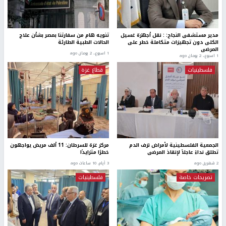
مدير مستشفى النجاح: : نقل أجهزة غسيل
تنويه هام من سفارتنا بمصر بشأن علاج
الكلى دون تجهيزات متكاملة خطر على
الحالات الطبية الطارئة
المرضى
1 اسبوع.، 2 يومان ago
1 اسبوع.، 2 يومان ago
فلسطينيات
قطاع غزة
الجمعية الفلسطينية لأمراض نزف الدم
مركز غزة للسرطان: 11 ألف مريض يواجهون
تطلق نداءً عاجلاً لإنقاذ المرضى
خطرًا متزايدًا
2 شهرين ago
3 أيام، 10 ساعات ago
تصريحات خاصة
فلسطينيات