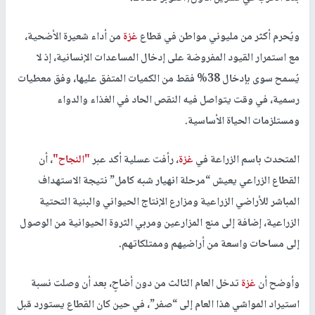
ويُحرم أكثر من مليوني مواطن في قطاع
غزة
من أداء شعيرة الأضحية،
مع استمرار القيود المفروضة على إدخال المساعدات الإنسانية، إذ لا
يُسمح سوى بإدخال 38% فقط من الكميات المتفق عليها، وفق معطيات
رسمية، في وقت يتواصل فيه النقص الحاد في الغذاء والدواء
ومستلزمات الحياة الأساسية.
المتحدث باسم الزراعة في
غزة
، رأفت عسلية أكد عبر
"النجاح"
، أن
القطاع الزراعي يعيش “مرحلة انهيار شبه كامل” نتيجة الاستهداف
المباشر للأراضي الزراعية ومزارع الإنتاج الحيواني والبنية التحتية
الزراعية، إضافة إلى منع المزارعين ومربي الثروة الحيوانية من الوصول
إلى مساحات واسعة من أراضيهم وممتلكاتهم.
وأوضح أن
غزة
تدخل العام الثالث من دون أضاحٍ، بعد أن وصلت نسبة
استيراد المواشي هذا العام إلى “صفر”، في حين كان القطاع يستورد قبل