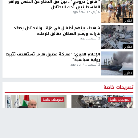
" قانون درومي".. بين حق الدفاع عن النفس وواقع
الفلسطينيين تحت الاحتلال
6 أيام، 17 ساعة ago
تقارير
شهداء بينهم أطفال في غزة.. والاحتلال يصعّد
غاراته ويمنح السكان دقائق للإخلاء
2 أسبوعين ago
تقارير
الإعلام العبري: "معركة مضيق هرمز تستهدف تثبيت
رواية سياسية"
2 أسبوعين، 4 أيام ago
تقارير
تصريحات خاصة
تصريحات خاصة
تصريحات خاصة
غازي حمد للشرق: الاتفاق حصيلة
مدير مستشفى النجاح: : نقل