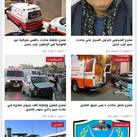
مصرع الصحفي خلدون الشيخ علي بحادث
مصرع طفلة بحادث دهس بمركبة غير
سير غرب جنين
قانونية في اليامون غرب جنين
2 شهرين، 2 أسبوعين ago
1 اسبوع.، 2 يومان ago
فلسطينيات
فلسطينيات
مصرع طفل بحادث دعس شرق الخليل
مصرع شابين وإصابة ثالث بجروح خطيرة في
حادث سير ذاتي جنوب الخليل
2 شهرين، 1 اسبوع. ago
1 اسبوع.، 2 يومان ago
فلسطينيات
القدس