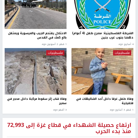
الشرطة الفلسطينية: مصرع طفل (4 أعوام)
الاحتلال يقتحم الجيب والعيسوية ويعتقل
دهسًا جنوب غرب جنين
بائع كعك في القدس
4 أسابيع ago
1 شهر، 2 أسبوعين ago
فلسطينيات
فلسطينيات
وفاة طفل غرقا داخل أحد الشاليهات في
وفاة شاب إثر سقوط مركبة داخل محجر في
قلقيلية
سعير
1 شهر، 3 أسابيع ago
3 أشهر ago
ارتفاع حصيلة الشهداء في قطاع غزة إلى 72,993
منذ بدء الحرب