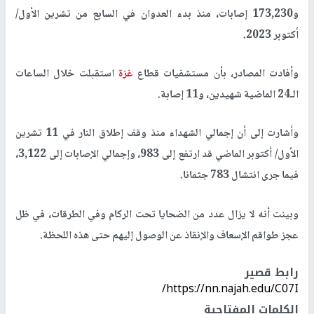
و173,230 إصابات، منذ بدء العدوان في السابع من تشرين الأول/
أكتوبر 2023.
وأفادت المصادر، بأن مستشفيات قطاع
غزة
استقبلت خلال الساعات
الـ24 الماضية شهيدين، و11 إصابة.
وأشارت إلى أن إجمالي الشهداء منذ وقف إطلاق النار في 11 تشرين
الأول/ أكتوبر الماضي قد ارتفع إلى 983، وإجمالي الإصابات إلى 3,122،
فيما جرى انتشال 783 جثمانا.
وبينت أنه لا يزال عدد من الضحايا تحت الركام وفي الطرقات، في ظل
عجز طواقم الإسعاف والإنقاذ عن الوصول إليهم حتى هذه اللحظة.
رابط قصير
https://nn.najah.edu/C07I/
الكلمات المفتاحية