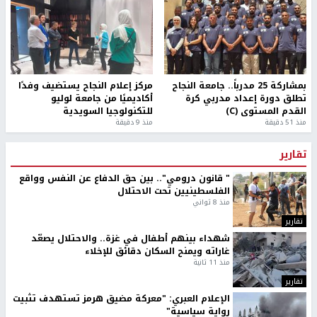
بمشاركة 25 مدرباً.. جامعة النجاح
مركز إعلام النجاح يستضيف وفدًا
تطلق دورة إعداد مدربي كرة
أكاديميًا من جامعة لوليو
القدم المستوى (C)
للتكنولوجيا السويدية
منذ 51 دقيقة
منذ 9 دقيقة
تقارير
" قانون درومي".. بين حق الدفاع عن النفس وواقع
الفلسطينيين تحت الاحتلال
منذ 8 ثواني
تقارير
شهداء بينهم أطفال في غزة.. والاحتلال يصعّد
غاراته ويمنح السكان دقائق للإخلاء
منذ 11 ثانية
تقارير
الإعلام العبري: "معركة مضيق هرمز تستهدف تثبيت
رواية سياسية"