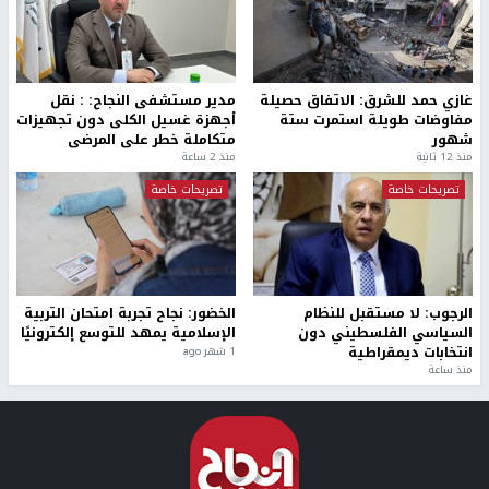
غازي حمد للشرق: الاتفاق حصيلة
مدير مستشفى النجاح: : نقل
مفاوضات طويلة استمرت ستة
أجهزة غسيل الكلى دون تجهيزات
شهور
متكاملة خطر على المرضى
منذ 12 ثانية
منذ 2 ساعة
تصريحات خاصة
تصريحات خاصة
الرجوب: لا مستقبل للنظام
الخضور: نجاح تجربة امتحان التربية
السياسي الفلسطيني دون
الإسلامية يمهد للتوسع إلكترونيًا
انتخابات ديمقراطية
1 شهر ago
منذ ساعة