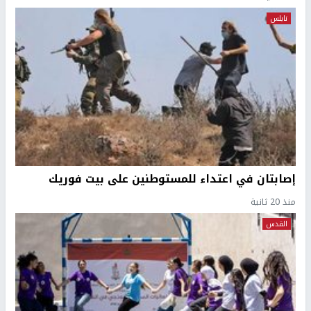
نابلس
إصابتان في اعتداء للمستوطنين على بيت فوريك
منذ 20 ثانية
القدس