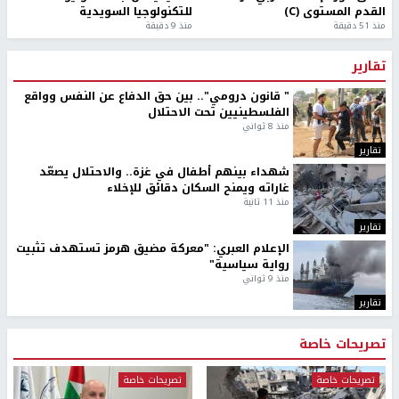
القدم المستوى (C)
للتكنولوجيا السويدية
منذ 51 دقيقة
منذ 9 دقيقة
تقارير
" قانون درومي".. بين حق الدفاع عن النفس وواقع
الفلسطينيين تحت الاحتلال
منذ 8 ثواني
تقارير
شهداء بينهم أطفال في غزة.. والاحتلال يصعّد
غاراته ويمنح السكان دقائق للإخلاء
منذ 11 ثانية
تقارير
الإعلام العبري: "معركة مضيق هرمز تستهدف تثبيت
رواية سياسية"
منذ 9 ثواني
تقارير
تصريحات خاصة
تصريحات خاصة
تصريحات خاصة