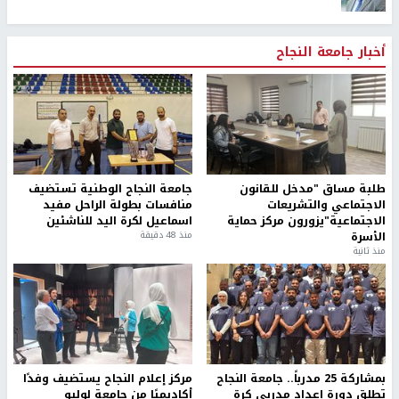
أخبار جامعة النجاح
طلبة مساق "مدخل للقانون
جامعة النجاح الوطنية تستضيف
الاجتماعي والتشريعات
منافسات بطولة الراحل مفيد
الاجتماعية"يزورون مركز حماية
اسماعيل لكرة اليد للناشئين
الأسرة
منذ 48 دقيقة
منذ ثانية
بمشاركة 25 مدرباً.. جامعة النجاح
مركز إعلام النجاح يستضيف وفدًا
تطلق دورة إعداد مدربي كرة
أكاديميًا من جامعة لوليو