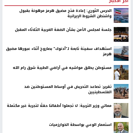
اخر الأخبار
الحرس الثوري: إعادة فتح مضيق هرمز مرهونة بقبول
واشنطن الشروط الإيرانية
جلسة لمجلس الأمن بشأن الضفة الغربية الثلاثاء المقبل
استهداف سفينة تابعة لـ"أدنوك" بصاروخ أثناء عبورها مضيق
هرمز
مستوطن يطلق مواشيه في أراضي الطيبة شرق رام الله
تقرير: تصاعد التحريض في أوساط المستوطنين ضد
الفلسطينيين
معالي وزير التربية: لا تجعلوا أطفالنا حقلًا لتجربة غير مكتملة
استعمار الوعي بواسطة الخوارزميات