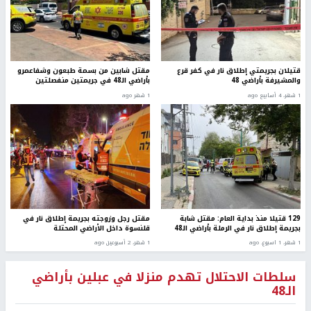
قتيلان بجريمتي إطلاق نار في كفر قرع
مقتل شابين من بسمة طبعون وشفاعمرو
والمشيرفة بأراضي 48
بأراضي الـ48 في جريمتين منفصلتين
1 شهر، 4 أسابيع ago
1 شهر ago
129 قتيلا منذ بداية العام: مقتل شابة
مقتل رجل وزوجته بجريمة إطلاق نار في
بجريمة إطلاق نار في الرملة بأراضي الـ48
قلنسوة داخل الأراضي المحتلة
1 شهر، 1 اسبوع. ago
1 شهر، 2 أسبوعين ago
سلطات الاحتلال تهدم منزلا في عبلين بأراضي
الـ48