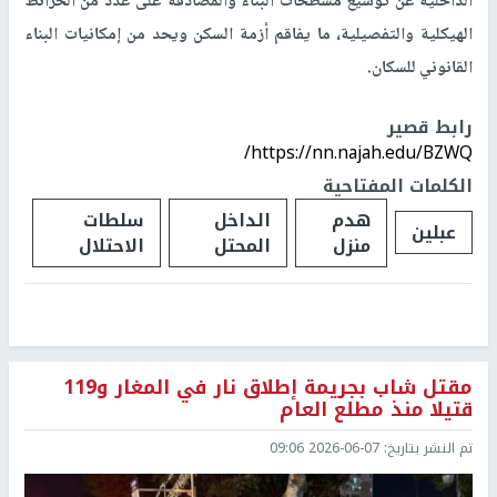
الداخلية عن توسيع مسطحات البناء والمصادقة على عدد من الخرائط
الهيكلية والتفصيلية، ما يفاقم أزمة السكن ويحد من إمكانيات البناء
القانوني للسكان.
رابط قصير
https://nn.najah.edu/BZWQ/
الكلمات المفتاحية
هدم
الداخل
سلطات
عبلين
منزل
المحتل
الاحتلال
مقتل شاب بجريمة إطلاق نار في المغار و119
قتيلا منذ مطلع العام
تم النشر بتاريخ:
2026-06-07 09:06