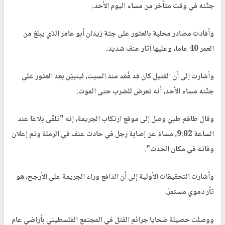
جثّته في وقت متأخر من مساء اليوم الأحد.
وأفادت مصادر محلية بالعثور على جثة زيدان أبو عامر الذي يبلغ من
العمر 40 عاما، وعليها آثار عنف شديد.
وأشارت إلى أن القتيل كان قد فُقد منذ السبت، ليتبيّن بعد العثور على
جثّته مساء الأحد، أنه تعرض للضرب حتى الموت.
وقال طاقم طبيّ وصل إلى موقع ارتكاب الجريمة، إنه "تلقّى بلاغا عند
الساعة 9:02، مساءً عن إصابة رجل في حادث عنف في الرملة وتم إعلان
وفاته في مكان الحدث".
وأشارت التحقيقات الأولية إلى أن الدافع وراء الجريمة على الأرجح، هو
ثأر دموي مستمرّ.
ووصلت حصيلة ضحايا جرائم القتل في المجتمع الفلسطيني بأراضي عام