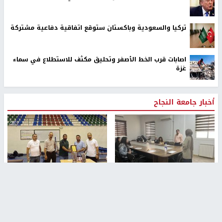
تركيا والسعودية وباكستان ستوقع اتفاقية دفاعية مشتركة
اصابات قرب الخط الأصفر وتحليق مكثف للاستطلاع في سماء
غزة
أخبار جامعة النجاح
طلبة مساق "مدخل للقانون
جامعة النجاح الوطنية تستضيف
الاجتماعي والتشريعات
منافسات بطولة الراحل مفيد
الاجتماعية"يزورون مركز حماية
اسماعيل لكرة اليد للناشئين
الأسرة
منذ 48 دقيقة
منذ 5 ثواني