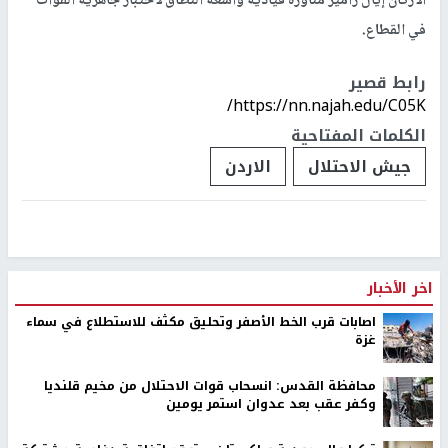
الأركان إيال زامير مناورة قيادية واسعة النطاق لاختبار جاهزية القوات
في القطاع.
رابط قصير
https://nn.najah.edu/C05K/
الكلمات المفتاحية
جيش الاحتلال
الاردن
اخر الأخبار
اصابات قرب الخط الأصفر وتحليق مكثف للاستطلاع في سماء
غزة
محافظة القدس: انسحاب قوات الاحتلال من مخيم قلنديا
وكفر عقب بعد عدوان استمر يومين