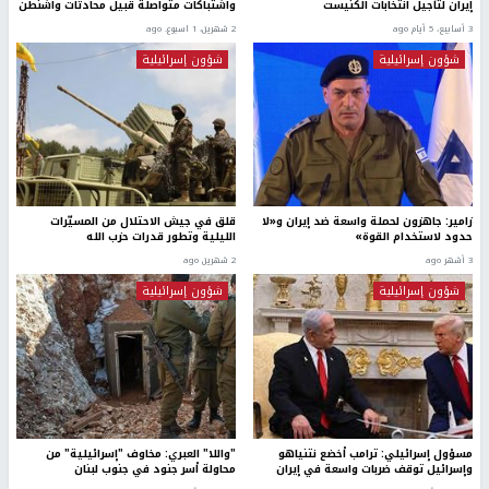
إيران لتأجيل انتخابات الكنيست
واشتباكات متواصلة قبيل محادثات واشنطن
3 أسابيع، 5 أيام ago
2 شهرين، 1 اسبوع. ago
شؤون إسرائيلية
شؤون إسرائيلية
زامير: جاهزون لحملة واسعة ضد إيران و«لا
قلق في جيش الاحتلال من المسيّرات
حدود لاستخدام القوة»
الليلية وتطور قدرات حزب الله
3 أشهر ago
2 شهرين ago
شؤون إسرائيلية
شؤون إسرائيلية
مسؤول إسرائيلي: ترامب أخضع نتنياهو
"واللا" العبري: مخاوف "إسرائيلية" من
وإسرائيل توقف ضربات واسعة في إيران
محاولة أسر جنود في جنوب لبنان