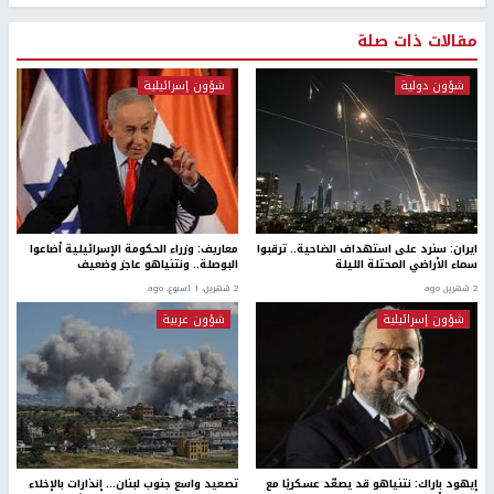
مقالات ذات صلة
شؤون دولية
شؤون إسرائيلية
ايران: سنرد على استهداف الضاحية.. ترقبوا
معاريف: وزراء الحكومة الإسرائيلية أضاعوا
سماء الأراضي المحتلة الليلة
البوصلة.. ونتنياهو عاجز وضعيف
2 شهرين ago
2 شهرين، 1 اسبوع. ago
شؤون إسرائيلية
شؤون عربية
إيهود باراك: نتنياهو قد يصعّد عسكريًا مع
تصعيد واسع جنوب لبنان… إنذارات بالإخلاء