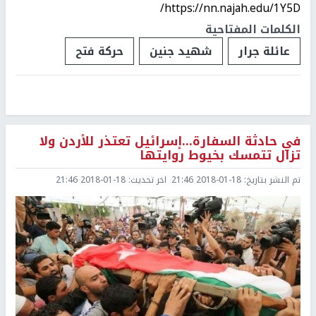
https://nn.najah.edu/1Y5D/
الكلمات المفتاحية
عائلة جرار
شهيد جنين
حركة فتح
في حادثة السفارة...إسرائيل تعتذر للأردن ولا
تزال تتمسك بخيوط روايتها
تم النشر بتاريخ:
2018-01-18 21:46
اخر تحديث:
2018-01-18 21:46