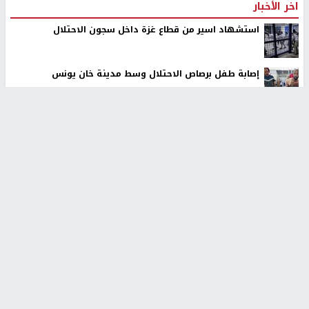
اخر الأخبار
استشهاد اسير من قطاع غزة داخل سجون الاحتلال
إصابة طفل برصاص الاحتلال وسط مدينة خان يونس
مستوطنون يقتحمون أراضي المواطنين في عدة مناطق
شرق وشمال غرب رام الله
جيش الاحتلال يعلن تدمير نفق لحزب الله جنوب لبنان وضبط
أسلحة بداخله
الكتاب ليس كلفة زائدة.. بل استثمار في عقل الطفل
الاحتلال يقتحم بلدات عتيل وزيتا وباقة الشرقية شمال
طولكرم
مستوطنون إرهابيون وقوات الاحتلال يقتحمون قرية اللبن
الشرقية