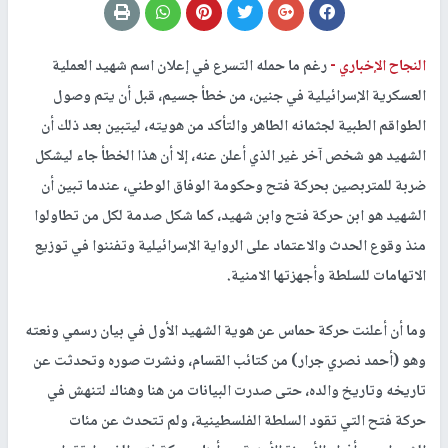
النجاح الإخباري -
رغم ما حمله التسرع في إعلان اسم شهيد العملية
العسكرية الإسرائيلية في جنين، من خطأ جسيم، قبل أن يتم وصول
الطواقم الطبية لجثمانه الطاهر والتأكد من هويته، ليتبين بعد ذلك أن
الشهيد هو شخص آخر غير الذي أعلن عنه، إلا أن هذا الخطأ جاء ليشكل
ضربة للمتربصين بحركة فتح وحكومة الوفاق الوطني، عندما تبين أن
الشهيد هو ابن حركة فتح وابن شهيد، كما شكل صدمة لكل من تطاولوا
منذ وقوع الحدث والاعتماد على الرواية الإسرائيلية وتفننوا في توزيع
الاتهامات للسلطة وأجهزتها الامنية.
وما أن أعلنت حركة حماس عن هوية الشهيد الأول في بيان رسمي ونعته
وهو (أحمد نصري جرار) من كتائب القسام، ونشرت صوره وتحدثت عن
تاريخه وتاريخ والده، حتى صدرت البيانات من هنا وهناك لتنهش في
حركة فتح التي تقود السلطة الفلسطينية، ولم تتحدث عن مئات