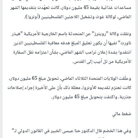
مساعدات غذائية بقيمة 45 مليون دولار، كانت تعهّدت بتقديمها الشهر
الماضي، لوكالة غوث وتشغيل اللاجئين الفلسطينيين (أونروا).
ونقلت وكالة "رويترز" عن المتحدثة باسم الخارجية الأمريكية "هيذر
ناورت" نفيها أن يكون تعليق المبلغ هدفه معاقبة الفلسطينيين الذين
انتقدوا بشدة إعلان ترامب الشهر الماضي، بشأن اعتزامه نقل السفارة
الأمريكية من تل أبيب إلى القدس.
وعلّقت الولايات المتحدة الثلاثاء الماضي، تحويل مبلغ 65 مليون دولار،
كانت تعتزم تقديمه للأونروا، معللة ذلك بأنّ على الأخيرة إجراء إصلاحات
جذرية. واكتفت بتحويل مبلغ 45 مليون دولار.
ضغط مالي
وفي هذا الخضم قال الدكتور حنا عيسى الخبير في القانون الدولي لـ"