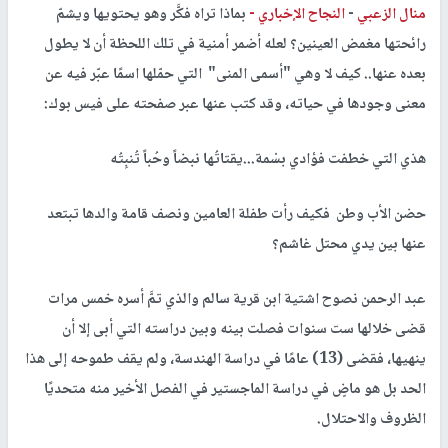
منال الزعبي
-
النجاح الإخباري -
بماذا تراه فكَّر وهو يحتويها ويشمّ
رائحتها مغمض العينين؟ لعله أضمر أمنية في تلك اللحظة أن لا يطول
بعده عنها.. كيف لا وهي "أسمى المنى" التي حمّلها اسمًا عبّر فيه عن
معنى وجودها في حياته، وقد كتب عنها عبر صفحته على فيس بوك:
هذي التي خطفت فؤادي بسْمة...يقتاتُها نبضاً وحُباً تُنبِتُه
حضن الأب وطن فكيف رأت طفلة العامين ونصف قامة والدها تبتعد
عنها بين يدي محتل غاشم؟
عبد الرحمن نصوح اشتية ابن قرية سالم والذي تمَّ أسره خمس مرات
قضى خلالها ست سنوات فصلت بينه وبين دراسته التي أبى إلا أن
ينهيها، فقضى (13) عامًا في دراسة الهندسة، ولم يقف طموحه إلى هذا
الحد بل هو ماضٍ في دراسة الماجستير في الفصل الأخير منه متحديًا
الظروف والاحتلال.