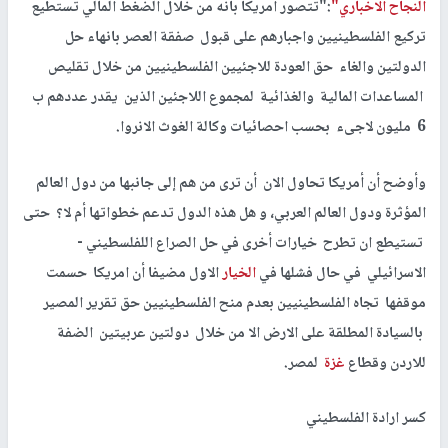
النجاح الاخباري"
:"تتصور امريكا بانه من خلال الضغط المالي تستطيع
تركيع الفلسطينيين واجبارهم على قبول صفقة العصر بانهاء حل
الدولتين والغاء حق العودة للاجئيين الفلسطينيين من خلال تقليص
المساعدات المالية والغذائية لمجموع اللاجئين الذين يقدر عددهم ب
6 مليون لاجىء بحسب احصائيات وكالة الغوث الانروا.
وأوضح أن أمريكا تحاول الان أن ترى من هم إلى جانبها من دول العالم
المؤثرة ودول العالم العربي، و هل هذه الدول تدعم خطواتها أم لا؟ حتى
تستيطع ان تطرح خيارات أخرى في حل الصراع اللفلسطيني -
الاسرائيلي في حال فشلها في
الخيار
الاول مضيفا أن امريكا حسمت
موقفها تجاه الفلسطينيين بعدم منح الفلسطينيين حق تقرير المصير
بالسيادة المطلقة على الارض الا من خلال دولتين عربيتين الضفة
للاردن وقطاع
غزة
لمصر.
كسر ارادة الفلسطيني