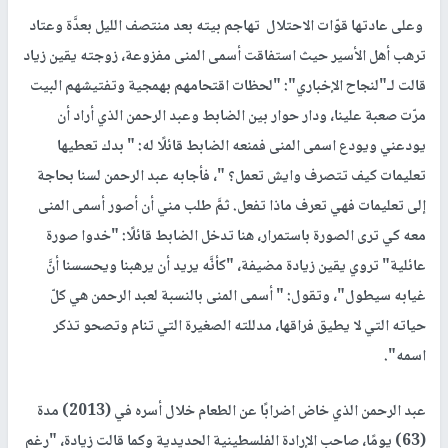
وعلى عادتها قوّات الاحتلال تهاجم بيته بعد منتصف الليل بعدَّة وعتاد
ترهب أهل الأسير حيث استفاقت أسمى المنى مفزوعة، زوجته يقين زياد
قالت لـ"لنجاح الإخباري": "لحظات اقتحامهم بهمجية وتفتيشهم البيت
مرّت صعبة علينا، ودار حوار بين الضابط وعبد الرحمن الذي أراد أن
يودعني ويودع اسمى المنى فمنعه الضابط قائلًا له: " بدك تعطيها
تعليمات كيف تتصرف وايش تعمل؟ "، فأجابه عبد الرحمن لسنا بحاجة
إلى تعليمات فهي تعرف ماذا تفعل. ثمَّ طلب مني أن أصور أسمى المنى
معه كي ترى الصورة باستمرار، هنا تدخل الضابط قائلًا: "خدوا صورة
عائلية" تروي يقين زيادة مضيفة، "كأنَّه يريد أن يرهبنا ويحسسنا أنَّ
غيابه سيطول"، وتقول: " أسمى المنى بالنسبة لعبد الرحمن هي كلّ
حياته التي لا يطيق فراقها، مدللته الصغيرة التي تنام وتصحو تذكر
اسمه".
عبد الرحمن الذي خاض اضرابًا عن الطعام خلال أسره في (2013) مدة
(63) يومًا، صاحب الإرادة الفلسطينية الحديدية وكما قالت زيادة، "رغم