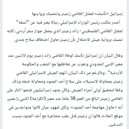
إسرائيل «تأسف» لمقتل القاضي زعيتر وتتمسك بروايتها
أصدر مكتب رئيس الوزراء الإسرائيلي، بيانا يعبر فيه عن "أسفه"
لمقتل القاضي الفلسطيني- رائد زعيتر الذي يحمل جواز سفر أردني، لكنه
تمسك برواية جيش الاحتلال بأن زعيتر حاول اختطاف سلاح جندي.
وقال البيان: إن إسرائيل تأسف لوفاة القاضي رائد زعيتر يوم الاثنين عند
معبر اللنبي الحدودي وتعرب عن تعاطفها مع الشعب والحكومة
الأردنية" . وبالرغم من ذلك البيان، اتهم الجيش الإسرائيلي القاضي
زعيتر بمحاولة الاستيلاء على سلاح أحد الجنود ومحاولة خنقه وذلك
وفقا لتحقيق أولي أجراه الجيش. وكان جنود إسرائيليون فتحوا النار على
القاضي زعيتر البالغ من العمر 38 عاما عند معبر (الكرامة) اللنبي زاعمين
أنه «حاول مهاجمة أحد الجنود». ولكن شهود عيان كانوا متواجدين في
موقع الحادث قالوا إن زعيتر قتل عقب مشاجرة مع أحد الجنود بسبب
التدخين.