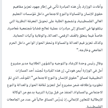
وأفادت الوزارة، بأن هذه المبادرة تأتي في إطار جهود تعزيز مفاهيم
حقوق الإنسان والمُساواة والنوع الاجتماعي داخل مُؤسسات التعليم
العالي الفلسطينية، وتشجيع الطلبة على تحويل المعرفة النظرية التي
يتلقونها في المساق إلى مبادرات عملية تعالج قضايا مُجتمعية مُعاصرة،
خاصةً فيما يتعلق بالعُنف الرقمي، العدالة، والوقاية وآليات الحماية،
وكذلك تعزيز قيم العدالة والمساواة وتحفز الحوار الواعي داخل الحرم
الجامعي وخارجه."
وقال رئيس وحدة الإرشاد والتوجيه والشؤون الطلابية مدير مشروع
أمل في الوزارة أيمن هودلي، إن هذه المُبادرة تُجسّد أحد المسارات
التطبيقية لمساق "حقوق الإنسان والنوع الاجتماعي" المُوحَّد، الذي تمّ
تطويره وإطلاقه ضمن مشروع أمل لتعزيز ثقافة الحوار والعدالة والنوع
الاجتماعي والمساواة، المنفذ من قبل وزارة التربية بدعمٍ من الوكالة
الإيطالية للتعاون الإنمائي، إذ يُدرَّس المساق حالياً في عدد من الجامعات
الفلسطينية.