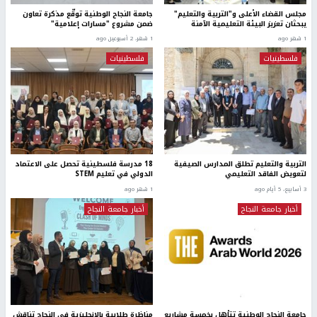
مجلس القضاء الأعلى و"التربية والتعليم"
جامعة النجاح الوطنية توقّع مذكرة تعاون
يبحثان تعزيز البيئة التعليمية الآمنة
ضمن مشروع "مسارات إعلامية"
1 شهر ago
1 شهر، 2 أسبوعين ago
فلسطينيات
فلسطينيات
التربية والتعليم تطلق المدارس الصيفية
18 مدرسة فلسطينية تحصل على الاعتماد
لتعويض الفاقد التعليمي
الدولي في تعليم STEM
3 أسابيع، 5 أيام ago
1 شهر ago
أخبار جامعة النجاح
أخبار جامعة النجاح
جامعة النجاح الوطنية تتأهل بخمسة مشاريع
مناظرة طلابية بالإنجليزية في النجاح تناقش