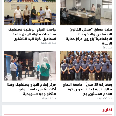
طلبة مساق "مدخل للقانون
جامعة النجاح الوطنية تستضيف
الاجتماعي والتشريعات
منافسات بطولة الراحل مفيد
الاجتماعية"يزورون مركز حماية
اسماعيل لكرة اليد للناشئين
الأسرة
منذ 48 دقيقة
منذ ثانية
بمشاركة 25 مدرباً.. جامعة النجاح
مركز إعلام النجاح يستضيف وفدًا
تطلق دورة إعداد مدربي كرة
أكاديميًا من جامعة لوليو
القدم المستوى (C)
للتكنولوجيا السويدية
منذ 51 دقيقة
منذ 9 دقيقة
تقارير