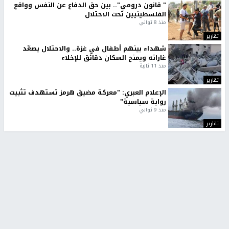
" قانون درومي".. بين حق الدفاع عن النفس وواقع
الفلسطينيين تحت الاحتلال
منذ 8 ثواني
تقارير
شهداء بينهم أطفال في غزة.. والاحتلال يصعّد
غاراته ويمنح السكان دقائق للإخلاء
منذ 11 ثانية
تقارير
الإعلام العبري: "معركة مضيق هرمز تستهدف تثبيت
رواية سياسية"
منذ 9 ثواني
تقارير
تصريحات خاصة
تصريحات خاصة
تصريحات خاصة
غازي حمد للشرق: الاتفاق حصيلة
مدير مستشفى النجاح: : نقل