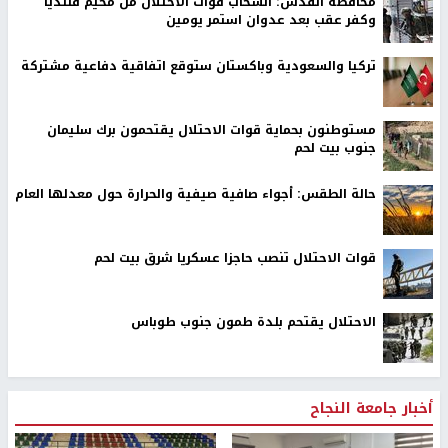
محافظة القدس: انسحاب قوات الاحتلال من مخيم قلنديا
وكفر عقب بعد عدوان استمر يومين
تركيا والسعودية وباكستان ستوقع اتفاقية دفاعية مشتركة
مستوطنون بحماية قوات الاحتلال يقتحمون برك سليمان
جنوب بيت لحم
حالة الطقس: أجواء صافية صيفية والحرارة حول معدلها العام
قوات الاحتلال تنصب حاجزا عسكريا شرق بيت لحم
الاحتلال يقتحم بلدة طمون جنوب طوباس
أخبار جامعة النجاح