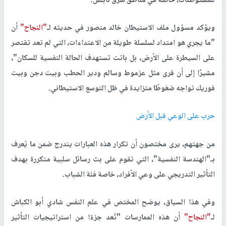
للمستوطنات، خاصة في مناطق شرق نابلس.
ويؤكد مسؤول ملف الاستيطان خالد منصور في حديثه لـ
"النجاح"
أن
"ما يجري هو امتداد لسلسلة طويلة من الاعتداءات، التي لم تعد تقتصر
على السيطرة على الأرض، بل باتت تستهدف الحالة النفسية للسكان"،
مشيرًا إلى أن قرى مثل عزموط وسالم ودير الحطب وبيت دجن وبيت
فوريك تواجه ضغوطًا متزايدة في ظل التوسع الاستيطاني.
حرب على الوعي قبل الأرض
من جهتهم، يرى مختصون أن تكرار هذه العبارات يندرج ضمن ما يُعرف
بـ"الهندسة النفسية"، التي تقوم على بث رسائل سلبية متكررة بهدف
التأثير التدريجي على وعي الأفراد، خاصة فئة الشباب.
وفي هذا السياق، يوضح المختص في علم النفس شادي أبو الكباش
لـ
"النجاح"
أن هذه الممارسات "تُعد جزءًا من استراتيجيات التأثير