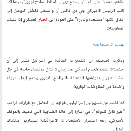
تفاهم، مشددًا على أنه “لن يسمح لإيران بامتلاك سلاح نووي”، بينما أكد
نائب الرئيس الأميركي جي دي فانس أن واشنطن تفضّل التوصل إلى
اتفاق، لكنها “مستعدة وقادرة” على العودة إلى
الخيار
العسكري إذا فشلت
المفاوضات.
تهديدات متصاعدة
وذكرت الصحيفة أن التقديرات السائدة في إسرائيل تشير إلى أن
احتمالات تنفيذ هجوم أميركي ضد إيران لا تزال مرتفعة، خاصة في ظل
تمسّك طهران بمواقفها المتعلقة بالبرنامج النووي وعدم إبداء مرونة
واضحة في المفاوضات الجارية.
كما نقلت عن مسؤولين إسرائيليين قولهم إن التعامل مع قرارات ترامب
“غير قابل للتوقع”، في إشارة إلى حالة الضبابية التي تحيط بالموقف
الأميركي، رغم استمرار الاستعدادات الإسرائيلية لسيناريو استئناف
القتال.