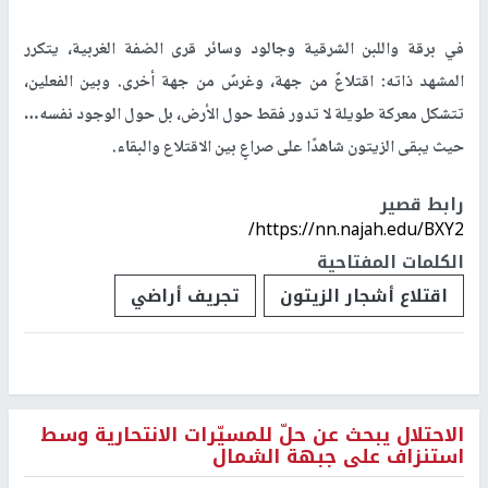
في برقة واللبن الشرقية وجالود وسائر قرى الضفة الغربية، يتكرر
المشهد ذاته: اقتلاعٌ من جهة، وغرسٌ من جهة أخرى. وبين الفعلين،
تتشكل معركة طويلة لا تدور فقط حول الأرض، بل حول الوجود نفسه…
حيث يبقى الزيتون شاهدًا على صراعٍ بين الاقتلاع والبقاء.
رابط قصير
https://nn.najah.edu/BXY2/
الكلمات المفتاحية
اقتلاع أشجار الزيتون
تجريف أراضي
الاحتلال يبحث عن حلّ للمسيّرات الانتحارية وسط
استنزاف على جبهة الشمال