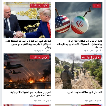
تقارير
شؤون إسرائيلية
حالة “لا حرب ولا سلام” بين إيران
مخاوف في إسرائيل: ترامب قد يضغط على
وواشنطن… استنزاف اقتصادي ومفاوضات
نتنياهو لإبرام تسوية ثلاثية مع سوريا
معلّقة
ولبنان
3 أشهر، 1 اسبوع. ago
1 اسبوع.، 4 أيام ago
شؤون إسرائيلية
شؤون إسرائيلية
الاحتلال في متاهة ما بعد الحرب
إسرائيل تترقب حجم الضربات الأميركية
المحتملة على إيران
1 شهر، 1 اسبوع. ago
6 أيام، 15 ساعة ago