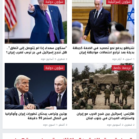
شؤون إسرائيلية
شؤون دولية
نتنياهو يدفع نحو تصعيد في الضفة كجبهة
"سنكون سعداء إذا لم يُتوصل إلى اتفاق"..
بديلة بعد تراجع احتمالات مواجهة إيران
هل تنجح إسرائيل في جر ترمب لضرب إيران؟
1 اسبوع.، 4 أيام ago
2 شهرين، 3 أسابيع ago
ترجمة خاصة
شؤون دولية
هآرتس: إسرائيل بين شبح الحرب مع إيران
بوتين وترامب يبحثان تطورات إيران وأوكرانيا
واستنزاف الميدان في جنوب لبنان
في اتصال استمر 90 دقيقة
2 شهرين، 2 أسبوعين ago
3 أشهر، 1 اسبوع. ago