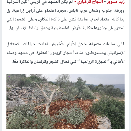
زيد صنوبر
-
النجاح الإخباري -
لم يكن المشهد في قريتي اللبن الشرقية
وبرقة، جنوب وشمال غرب نابلس، مجرد اعتداءٍ على أراضٍ زراعية، بل
بدا كأنه امتداد لحرب صامتة تُشن على ذاكرة المكان، وعلى الشجرة التي
تختزن في جذورها حكاية الأرض الفلسطينية وعمق ارتباط الإنسان بها.
ففي ساعات متفرقة خلال الأيام الأخيرة، اقتلعت جرافات الاحتلال
الإسرائيلي ومستوطِنون مئات أشجار الزيتون المعمّرة، في مشهد وصفه
الأهالي بـ”المجزرة الزراعية” التي تطال الشجر والإنسان والذاكرة معًا.