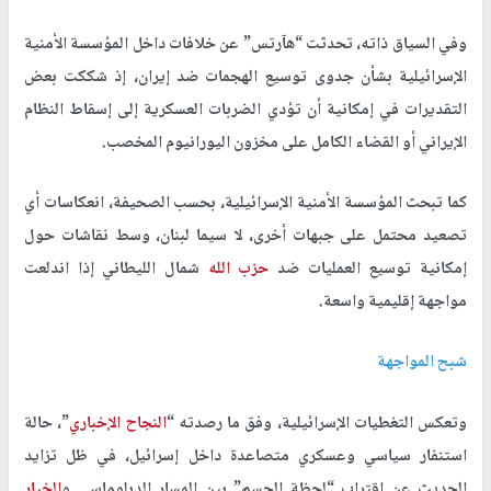
وفي السياق ذاته، تحدثت “هآرتس” عن خلافات داخل المؤسسة الأمنية
الإسرائيلية بشأن جدوى توسيع الهجمات ضد إيران، إذ شككت بعض
التقديرات في إمكانية أن تؤدي الضربات العسكرية إلى إسقاط النظام
الإيراني أو القضاء الكامل على مخزون اليورانيوم المخصب.
كما تبحث المؤسسة الأمنية الإسرائيلية، بحسب الصحيفة، انعكاسات أي
تصعيد محتمل على جبهات أخرى، لا سيما لبنان، وسط نقاشات حول
إمكانية توسيع العمليات ضد
حزب الله
شمال الليطاني إذا اندلعت
مواجهة إقليمية واسعة.
شبح المواجهة
وتعكس التغطيات الإسرائيلية، وفق ما رصدته “
النجاح الإخباري
”، حالة
استنفار سياسي وعسكري متصاعدة داخل إسرائيل، في ظل تزايد
الحديث عن اقتراب “لحظة الحسم” بين المسار الدبلوماسي و
الخيار