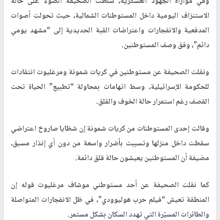
وفي موازاة الجهود العسكرية، سلطت الصحيفة الضوء على حالة
الاستنزاف اليومية داخل المستوطنات الشمالية، حيث تحولت أصوات
المدفعية والانفجارات واعتراضات القبة الحديدية إلى “مشهد يومي
دائم”، وفق وصف المستوطنين.
ونقلت الصحيفة عن مستوطنين في كريات شمونة ومرغليوت انتقادات
للحكومة الإسرائيلية، وسط اتهامات بمحاولة “تطبيع” الحياة تحت
القصف رغم استمرار حالة الخوف والقلق.
وقالت إحدى المستوطنات من كريات شمونة إن شظايا صاروخ اعتراضي
سقطت داخل منزلها وتسببت بأضرار واسعة من دون أي إنذار مسبق،
مضيفة أن المستوطنين يعيشون حالة قلق دائمة.
كما نقلت الصحيفة عن أحد مستوطني موشاف مرغليوت قوله إن
المنطقة تعيش “فيلم حرب هوليوودي”، في ظل الانفجارات المتواصلة
والطائرات المسيّرة التي تهدد السكان بشكل مستمر.