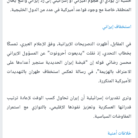
خشية أن يؤدي أي هجوم أميركي أو إسرائيلي إلى رد إيراني واسع يطال
المنطقة، خاصة مع وجود قواعد أميركية في عدد من الدول الخليجية.
استخفاف إيراني
في المقابل، أظهرت التصريحات الإيرانية، وفق الإعلام العبري، تمسكًا
بخطاب التحدي، إذ نقلت “يديعوت أحرونوت” عن المسؤول الإيراني
محسن رضائي قوله إن “قبضة إيران الحديدية ستجبر أعداءها على
الاعتراف بالهزيمة”، في رسالة تعكس استخفاف طهران بالتهديدات
الأميركية المتكررة.
وترى تقديرات إسرائيلية أن إيران تحاول كسب الوقت لإعادة ترتيب
قدراتها العسكرية وتعزيز نفوذها الإقليمي، بالتوازي مع استمرار
المفاوضات السياسية.
خلافات أمنية