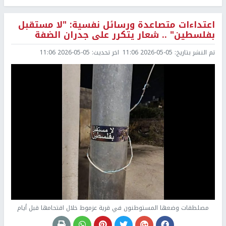
اعتداءات متصاعدة ورسائل نفسية: "لا مستقبل
بفلسطين" .. شعار يتكرر على جدران الضفة
تم النشر بتاريخ:
2026-05-05 11:06
اخر تحديث:
2026-05-05 11:06
مصلطقات وضعها المستوطنون في قرية عزموط خلال اقتحامها قبل أيام