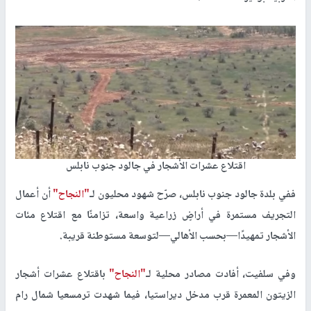
اقتلاع عشرات الأشجار في جالود جنوب نابلس
ففي بلدة جالود جنوب نابلس، صرّح شهود محليون لـ
"النجاح"
أن أعمال
التجريف مستمرة في أراضٍ زراعية واسعة، تزامنًا مع اقتلاع مئات
الأشجار تمهيدًا—بحسب الأهالي—لتوسعة مستوطنة قريبة.
وفي سلفيت، أفادت مصادر محلية لـ
"النجاح"
باقتلاع عشرات أشجار
الزيتون المعمرة قرب مدخل ديراستيا، فيما شهدت ترمسعيا شمال رام