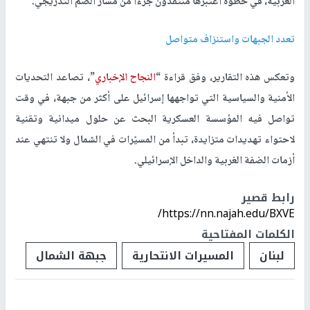
الغربية، في خطوة اعتبرها منتقدون جزءًا من مسار الضم التدريجي.
تعدد الجبهات واستنزاف متواصل
وتعكس هذه التقارير، وفق قراءة “
النجاح الإخباري
”، تصاعد التحديات
الأمنية والسياسية التي تواجهها إسرائيل على أكثر من جبهة، في وقت
تواصل فيه المؤسسة العسكرية البحث عن حلول ميدانية وتقنية
لاحتواء تهديدات متزايدة، تبدأ من المسيّرات في الشمال ولا تنتهي عند
أزمات الضفة الغربية والداخل الإسرائيلي.
رابط قصير
https://nn.najah.edu/BXVE/
الكلمات المفتاحية
لبنان
المسيرات الانتحارية
جبهة الشمال