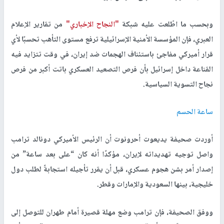
وبحسب ما اطّلعت عليه شبكة
"النجاح الإخباري"
من تقارير الإعلام
العبري، فإن المؤسسة الأمنية الإسرائيلية ترفع مستوى التأهب تحسبًا لأي
قرار أميركي مفاجئ باستئناف الهجمات ضد إيران، في وقت تتزايد فيه
القناعة داخل إسرائيل بأن فرص التصعيد العسكري باتت أكبر من فرص
نجاح التسوية السياسية.
ساعة الحسم
أوردت صحيفة يديعوت أحرونوت أن الرئيس الأميركي دونالد ترامب
واصل توجيه تهديداته لإيران، مؤكدًا أنه كان “على بعد ساعة” من
إصدار أمر بشن هجوم عسكري، قبل أن يقرر تأجيله استجابةً لطلب دول
خليجية، بينها السعودية والإمارات وقطر.
ووفق الصحيفة، فإن ترامب وضع مهلة قصيرة أمام طهران للتوصل إلى