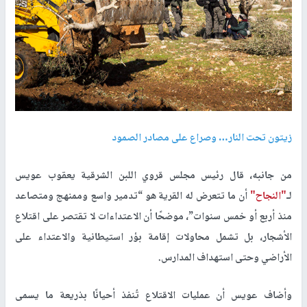
زيتون تحت النار… وصراع على مصادر الصمود
من جانبه، قال رئيس مجلس قروي اللبن الشرقية يعقوب عويس
لـ
"النجاح"
أن ما تتعرض له القرية هو “تدمير واسع وممنهج ومتصاعد
منذ أربع أو خمس سنوات”، موضحًا أن الاعتداءات لا تقتصر على اقتلاع
الأشجار، بل تشمل محاولات إقامة بؤر استيطانية والاعتداء على
الأراضي وحتى استهداف المدارس.
وأضاف عويس أن عمليات الاقتلاع تُنفذ أحيانًا بذريعة ما يسمى