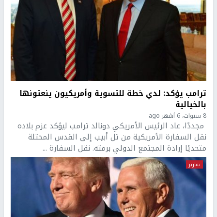
ترامب يؤكد: لدي خطة للتسوية وأمريكيون ينعتونها
بالخيالية
8 سنوات، 6 أشهر ago
مجددًا، عاد الرئيس الأمريكي دونالد ترامب ليؤكد عزم بلاده
نقل السفارة الأمريكية من تل أبيب إلى القدس المحتلة
متحديًا إرادة المجتمع الدولي برمته. نقل السفارة ...
تقارير