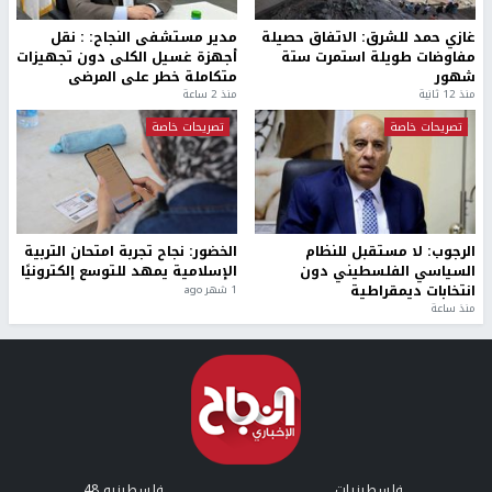
غازي حمد للشرق: الاتفاق حصيلة
مدير مستشفى النجاح: : نقل
مفاوضات طويلة استمرت ستة
أجهزة غسيل الكلى دون تجهيزات
شهور
متكاملة خطر على المرضى
منذ 12 ثانية
منذ 2 ساعة
تصريحات خاصة
تصريحات خاصة
الرجوب: لا مستقبل للنظام
الخضور: نجاح تجربة امتحان التربية
السياسي الفلسطيني دون
الإسلامية يمهد للتوسع إلكترونيًا
انتخابات ديمقراطية
1 شهر ago
منذ ساعة
فلسطينيات
فلسطينيو 48