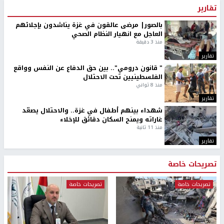
تقارير
بالصور| مرضى عالقون في غزة يناشدون بإجلائهم
العاجل مع انهيار النظام الصحي
منذ 3 دقيقة
تقارير
" قانون درومي".. بين حق الدفاع عن النفس وواقع
الفلسطينيين تحت الاحتلال
منذ 8 ثواني
تقارير
شهداء بينهم أطفال في غزة.. والاحتلال يصعّد
غاراته ويمنح السكان دقائق للإخلاء
منذ 11 ثانية
تقارير
تصريحات خاصة
تصريحات خاصة
تصريحات خاصة