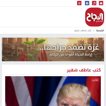
البث المباشر
إذاعة النجاح
الرئيسية
كتب عاطف شقير
كتب عاطف شقير
تقارير