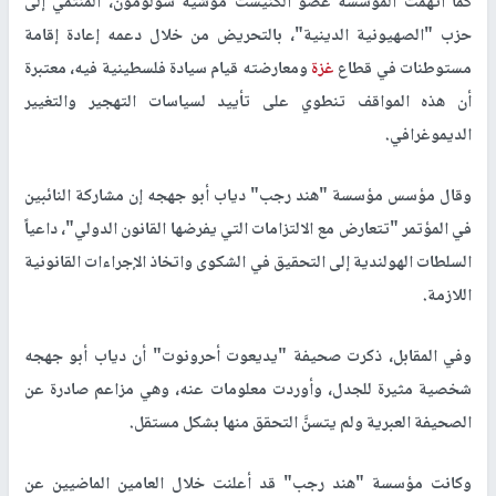
كما اتهمت المؤسسة عضو الكنيست موشيه سولومون، المنتمي إلى
حزب "الصهيونية الدينية"، بالتحريض من خلال دعمه إعادة إقامة
مستوطنات في قطاع
غزة
ومعارضته قيام سيادة فلسطينية فيه، معتبرة
أن هذه المواقف تنطوي على تأييد لسياسات التهجير والتغيير
الديموغرافي.
وقال مؤسس مؤسسة "هند رجب" دياب أبو جهجه إن مشاركة النائبين
في المؤتمر "تتعارض مع الالتزامات التي يفرضها القانون الدولي"، داعياً
السلطات الهولندية إلى التحقيق في الشكوى واتخاذ الإجراءات القانونية
اللازمة.
وفي المقابل، ذكرت صحيفة "يديعوت أحرونوت" أن دياب أبو جهجه
شخصية مثيرة للجدل، وأوردت معلومات عنه، وهي مزاعم صادرة عن
الصحيفة العبرية ولم يتسنَّ التحقق منها بشكل مستقل.
وكانت مؤسسة "هند رجب" قد أعلنت خلال العامين الماضيين عن