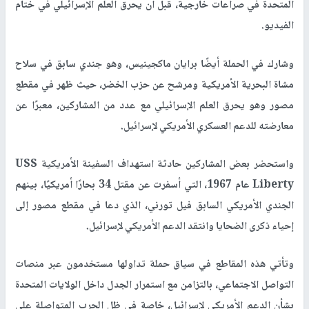
المتحدة في صراعات خارجية، قبل أن يحرق العلم الإسرائيلي في ختام
الفيديو.
وشارك في الحملة أيضًا برايان ماكجينيس، وهو جندي سابق في سلاح
مشاة البحرية الأمريكية ومرشح عن حزب الخضر، حيث ظهر في مقطع
مصور وهو يحرق العلم الإسرائيلي مع عدد من المشاركين، معبرًا عن
معارضته للدعم العسكري الأمريكي لإسرائيل.
واستحضر بعض المشاركين حادثة استهداف السفينة الأمريكية USS
Liberty عام 1967، التي أسفرت عن مقتل 34 بحارًا أمريكيًا، بينهم
الجندي الأمريكي السابق فيل تورني، الذي دعا في مقطع مصور إلى
إحياء ذكرى الضحايا وانتقد الدعم الأمريكي لإسرائيل.
وتأتي هذه المقاطع في سياق حملة تداولها مستخدمون عبر منصات
التواصل الاجتماعي، بالتزامن مع استمرار الجدل داخل الولايات المتحدة
بشأن الدعم الأمريكي لإسرائيل، خاصة في ظل الحرب المتواصلة على