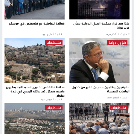
ماذا بعد قرار محكمة العدل الدولية بشأن
فعالية تضامنية مع فلسطين في موسكو
حرب غزة؟
2 سنوات، 6 أشهر ago
1 شهر، 3 أسابيع ago
شؤون دولية
فلسطينيات
حقوقيون يطالبون بمنع بن غفير من دخول
محافظة القدس: دعوى استيطانية بمليون
الولايات المتحدة
ونصف شيقل ضد عائلة الرجبي في بلدة
سلوان
1 شهر، 1 اسبوع. ago
1 شهر، 2 أسبوعين ago
فلسطينيات
فلسطينيات