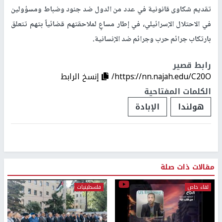
تقديم شكاوى قانونية في عدد من الدول ضد جنود وضباط ومسؤولين
في الاحتلال الإسرائيلي، في إطار مساعٍ لملاحقتهم قضائياً بتهم تتعلق
بارتكاب جرائم حرب وجرائم ضد الإنسانية.
رابط قصير
https://nn.najah.edu/C20O/
إنسخ الرابط
الكلمات المفتاحية
هولندا
الإبادة
مقالات ذات صلة
لقاء خاص
فلسطينيات