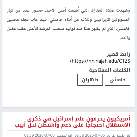
وشهدت صلاة الجنازة، التي أُقيمت أمس الأحد، حضور عدد من كبار
المسؤولين الإيرانيين وثلاثة من أبناء خامنئي، فيما غاب نجله مجتبى
خامنئي، الذي لم يظهر علنًا منذ توليه منصب المرشد الأعلى عقب مقتل
والده.
رابط قصير
https://nn.najah.edu/C1ZS/
الكلمات المفتاحية
خامنئي
طهران
أمريكيون يحرقون علم إسرائيل في ذكرى
الاستقلال احتجاجًا على دعم واشنطن لتل أبيب
تم النشر بتاريخ:
2026-07-06 08:58
اخر تحديث:
2026-07-06 08:59