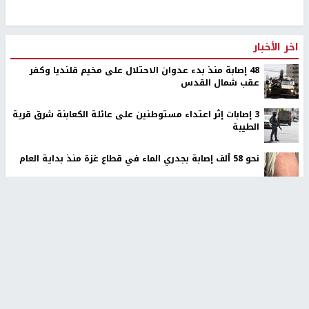
اخر الأخبار
48 إصابة منذ بدء عدوان الاحتلال على مخيم قلنديا وكفر
عقب شمال القدس
‏3 إصابات إثر اعتداء مستوطنين على عائلة الكعابنة شرق قرية
الطيبة
نحو 58 ألف إصابة بجدري الماء في قطاع غزة منذ بداية العام
أوامر إسرائيلية جديدة لاقتلاع الزيتون ومصادرة أراضٍ في
جبع شمال القدس
ترامب: أعتقد أن الحرب مع إيران ستنتهي قريبًا جدًا
عائلة بشار عقل تطالب بكشف ملابسات مقتله وإحالة
المتورطين للقضاء