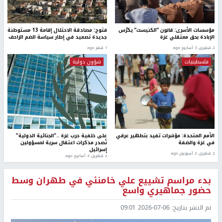
مؤسسات الأسرى: قانون “الكنيست” يكرّس
فتوح: مصادقة الاحتلال إقامة 13 مستوطنة
الإبادة بحق معتقلي غزة
جديدة تصعيد في إطار سياسة الضم الزاحف
2 شهرين، 3 أسابيع ago
1 شهر ago
فلسطينيات
شؤون دولية
الأمم المتحدة: مؤشرات تفيد بتطهير عرقي
على خلفية حرب غزة .."الجنائية الدولية"
في غزة والضفة
تُصدر مذكرات اعتقال سرية لمسؤولين
إسرائيل
2 شهرين، 2 أسبوعين ago
2 شهرين، 3 أسابيع ago
بدء مراسم تشييع علي خامنئي في طهران وسط
حضور جماهيري واسع
تم النشر بتاريخ:
2026-07-06 09:01