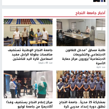
أخبار جامعة النجاح
طلبة مساق "مدخل للقانون
جامعة النجاح الوطنية تستضيف
الاجتماعي والتشريعات
منافسات بطولة الراحل مفيد
الاجتماعية"يزورون مركز حماية
اسماعيل لكرة اليد للناشئين
الأسرة
منذ 48 دقيقة
منذ ثانية
بمشاركة 25 مدرباً.. جامعة النجاح
مركز إعلام النجاح يستضيف وفدًا
تطلق دورة إعداد مدربي كرة
أكاديميًا من جامعة لوليو