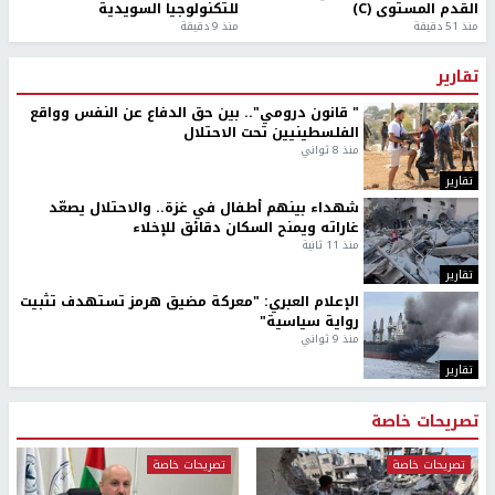
القدم المستوى (C)
للتكنولوجيا السويدية
منذ 51 دقيقة
منذ 9 دقيقة
تقارير
" قانون درومي".. بين حق الدفاع عن النفس وواقع
الفلسطينيين تحت الاحتلال
منذ 8 ثواني
تقارير
شهداء بينهم أطفال في غزة.. والاحتلال يصعّد
غاراته ويمنح السكان دقائق للإخلاء
منذ 11 ثانية
تقارير
الإعلام العبري: "معركة مضيق هرمز تستهدف تثبيت
رواية سياسية"
منذ 9 ثواني
تقارير
تصريحات خاصة
تصريحات خاصة
تصريحات خاصة