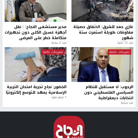
غازي حمد للشرق: الاتفاق حصيلة
مدير مستشفى النجاح: : نقل
مفاوضات طويلة استمرت ستة
أجهزة غسيل الكلى دون تجهيزات
شهور
متكاملة خطر على المرضى
منذ 12 ثانية
منذ 2 ساعة
تصريحات خاصة
تصريحات خاصة
الرجوب: لا مستقبل للنظام
الخضور: نجاح تجربة امتحان التربية
السياسي الفلسطيني دون
الإسلامية يمهد للتوسع إلكترونيًا
انتخابات ديمقراطية
1 شهر ago
منذ ساعة