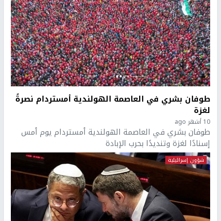
طوفان بشري في العاصمة الهولندية أمستردام نصرةً
لغزة
10 أشهر ago
طوفان بشري في العاصمة الهولندية أمستردام يوم أمس
إسنادًا لغزة وتنديدًا بحرب الإبادة
شؤون إسرائيلية