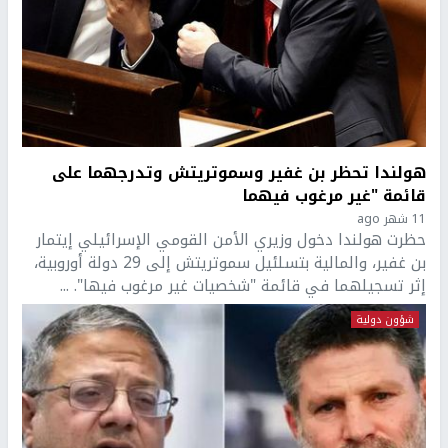
هولندا تحظر بن غفير وسموتريتش وتدرجهما على
قائمة "غير مرغوب فيهما
11 شهر ago
حظرت هولندا دخول وزيري الأمن القومي الإسرائيلي إيتمار
بن غفير، والمالية بتسلئيل سموتريتش إلى 29 دولة أوروبية،
إثر تسجيلهما في قائمة "شخصيات غير مرغوب فيها". ...
شؤون دولية