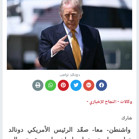
دونالد ترامب
وكالات -
النجاح الإخباري -
شارك
واشنطن- معا- صعّد الرئيس الأمريكي دونالد