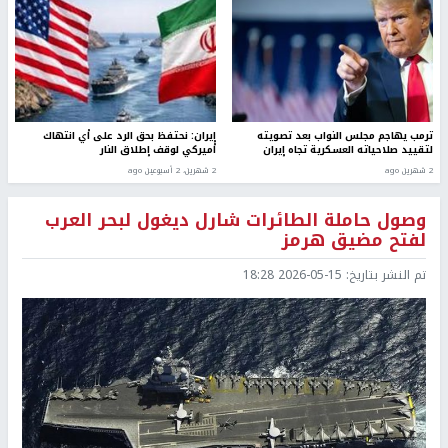
ترمب يهاجم مجلس النواب بعد تصويته
إيران: نحتفظ بحق الرد على أي انتهاك
لتقييد صلاحياته العسكرية تجاه إيران
أميركي لوقف إطلاق النار
2 شهرين ago
2 شهرين، 2 أسبوعين ago
وصول حاملة الطائرات شارل ديغول لبحر العرب
لفتح مضيق هرمز
تم النشر بتاريخ:
2026-05-15 18:28