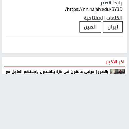
رابط قصير
https://nn.najah.edu/BY3D/
الكلمات المفتاحية
ايران
الصين
اخر الأخبار
بالصور| مرضى عالقون في غزة يناشدون بإجلائهم العاجل مع
انهيار النظام الصحي
إصابات بالاختناق خلال اقتحام الاحتلال مخيم الدهيشة وبلدات
شرق بيت لحم
مسؤول إيراني: مضيق هرمز لن يُفتح قبل استجابة واشنطن
لشروط طهران
مستوطنون يهاجمون المواطنين قرب مسجد في إذنا وقوات