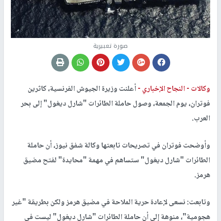
صورة تعبيرية
وكالات -
النجاح الإخباري -
أعلنت وزيرة الجيوش الفرنسية، كاثرين
فوتران، يوم الجمعة، وصول حاملة الطائرات "شارل ديغول" إلى بحر
العرب.
وأوضحت فوتران في تصريحات تابعتها وكالة شفق نيوز، أن حاملة
الطائرات "شارل ديغول" ستساهم في مهمة "محايدة" لفتح مضيق
هرمز.
وتابعت: نسعى لإعادة حرية الملاحة في مضيق هرمز ولكن بطريقة "غير
هجومية"، منوهة إلى أن حاملة الطائرات "شارل ديغول" ليست في