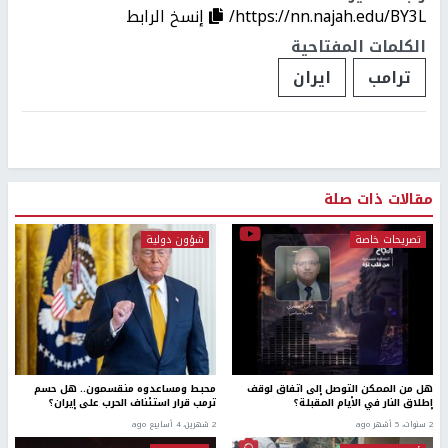
https://nn.najah.edu/BY3L/
إنسخ الرابط
الكلمات المفتاحية
ترامب
ايران
مقالات ذات صلة
تصريحات خاصة
شؤون دولية
هل من الممكن التوصل إلى اتفاق لوقف
محبط ومساعدوه منقسمون.. هل حسم
إطلاق النار في الأيام المقبلة؟
ترمب قرار استئناف الحرب على إيران؟
2 سنوات، 5 أشهر ago
2 شهرين، 4 أسابيع ago