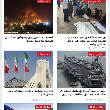
أحداث في صورة
فلسطينيات
من أمام مستشفى العودة بالنصيرات:
تصعيد جديد بين إيران وإسرائيل بعد تبادل
مشاهد الحزن بعد مجازر الليل وخرق
هجمات صاروخية وجوية
الاحتلال لوقف
2 شهرين ago
9 أشهر، 1 اسبوع. ago
شؤون دولية
فلسطينيات
نيويورك تايمز: أميركا وإسرائيل تجريان أكبر
الخارجية الإيرانية: واشنطن انتهكت وقف
استعدادات لاحتمال استئناف حرب إيران
إطلاق النار
2 شهرين، 3 أسابيع ago
2 شهرين، 2 أسبوعين ago
شؤون دولية
شؤون دولية