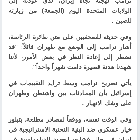
ترامب لهجته تجاه إيران، لدى عودته إلى
الولايات المتحدة اليوم (الجمعة) من زيارته
للصين .
وفي حديثه للصحفيين على متن طائرة الرئاسة،
أشار ترامب إلى الوضع مع طهران قائلاً: "قد
نضطر إلى إعادة النظر في بعض الأمور، لأننا
شهدنا هدنة قصيرة دامت شهراً واحداً".
يأتي تصريح ترامب وسط تزايد التقييمات في
إسرائيل بأن المحادثات بين واشنطن وطهران
على وشك الانهيار .
وفي الوقت نفسه، ووفقاً لمصادر مطلعة، يتبلور
خيار عسكري ضد البنية التحتية الاستراتيجية في
إيران في حال فشلت الجهود الدبلوماسية في