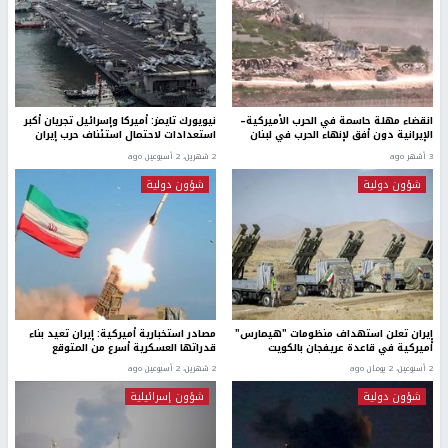
انقضاء مهلة حاسمة في الحرب الأميركية–
نيويورك تايمز: أميركا وإسرائيل تجريان أكبر
الإيرانية دون أفق لإنهاء الحرب في لبنان
استعدادات لاحتمال استئناف حرب إيران
3 أشهر ago
2 شهرين، 2 أسبوعين ago
شؤون دولية
شؤون دولية
إيران تعلن استهداف منظومات "هيمارس"
مصادر استخبارية أميركية: إيران تعيد بناء
أميركية في قاعدة عريفجان بالكويت
قدراتها العسكرية أسرع من المتوقع
2 أسبوعين، 2 يومان ago
2 شهرين، 2 أسبوعين ago
شؤون دولية
شؤون إسرائيلية