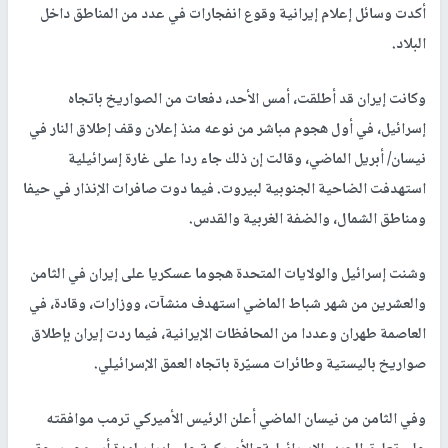
أكدت وسائل إعلام إيرانية وقوع انفجارات في عدد من المناطق داخل
البلاد.
وكانت إيران قد أطلقت، أمس الأحد، دفعات من الصواريخ باتجاه
إسرائيل، في أول هجوم مباشر من نوعه منذ إعلان وقف إطلاق النار في
نيسان/ أبريل الماضي، وقالت إن ذلك جاء ردا على غارة إسرائيلية
استهدفت الضاحية الجنوبية لبيروت. فيما دوت صافرات الإنذار في حيفا
ومناطق الشمال، والضفة الغربية والقدس.
وشنت إسرائيل والولايات المتحدة هجوما عسكريا على إيران في الثامن
والعشرين من شهر شباط الماضي استهدف منشآت، ووزارات، وقادة، في
العاصمة طهران وعددا من المحافظات الإيرانية، فيما ردت إيران بإطلاق
صواريخ باليستية وطائرات مسيّرة باتجاه العمق الإسرائيلي.
وفي الثامن من نيسان الماضي أعلن الرئيس الأميركي ترمب موافقته