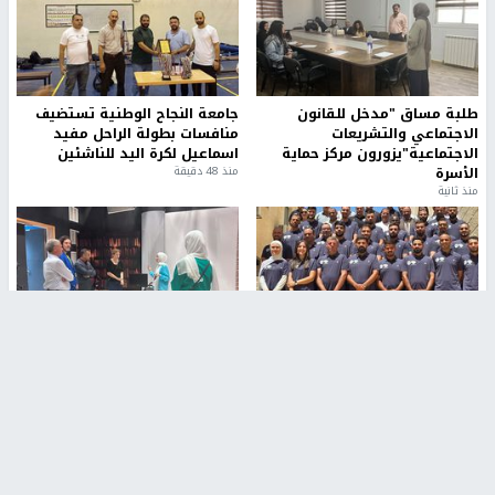
طلبة مساق "مدخل للقانون
جامعة النجاح الوطنية تستضيف
الاجتماعي والتشريعات
منافسات بطولة الراحل مفيد
الاجتماعية"يزورون مركز حماية
اسماعيل لكرة اليد للناشئين
الأسرة
منذ 48 دقيقة
منذ ثانية
بمشاركة 25 مدرباً.. جامعة النجاح
مركز إعلام النجاح يستضيف وفدًا
تطلق دورة إعداد مدربي كرة
أكاديميًا من جامعة لوليو
القدم المستوى (C)
للتكنولوجيا السويدية
منذ 51 دقيقة
منذ 9 دقيقة
تقارير
" قانون درومي".. بين حق الدفاع عن النفس وواقع