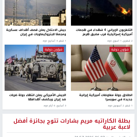
التلفزيون الإيراني: 4 شهداء في هجمات
جيش الاحتلال يعلن قصف أهداف عسكرية
أميركية إسرائيلية قرب مضيق هرمز
ومجمعًا للبتروكيماويات في إيران
2 شهرين، 1 اسبوع. ago
1 شهر، 4 أسابيع ago
شؤون دولية
شؤون دولية
انطلاق جولة مفاوضات أميركية إيرانية
الجيش الأميركي يعلن انتهاء جولة ضربات
جديدة في سويسرا
ضد إيران ويكشف أهدافها
1 شهر، 2 أسبوعين ago
3 أسابيع، 6 أيام ago
بطلة الكاراتيه مريم بشارات تتوج بجائزة أفضل
لاعبة عربية