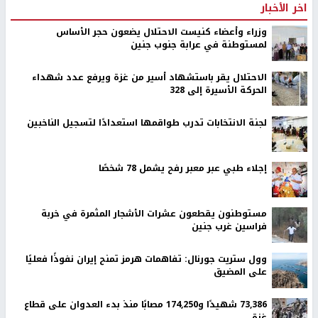
اخر الأخبار
وزراء وأعضاء كنيست الاحتلال يضعون حجر الأساس
لمستوطنة في عرابة جنوب جنين
الاحتلال يقر باستشهاد أسير من غزة ويرفع عدد شهداء
الحركة الأسيرة إلى 328
لجنة الانتخابات تدرب طواقمها استعدادًا لتسجيل الناخبين
إجلاء طبي عبر معبر رفح يشمل 78 شخصًا
مستوطنون يقطعون عشرات الأشجار المثمرة في خربة
فراسين غرب جنين
وول ستريت جورنال: تفاهمات هرمز تمنح إيران نفوذًا فعليًا
على المضيق
73,386 شهيدًا و174,250 مصابًا منذ بدء العدوان على قطاع
غزة