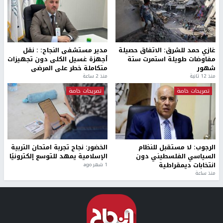
غازي حمد للشرق: الاتفاق حصيلة
مدير مستشفى النجاح: : نقل
مفاوضات طويلة استمرت ستة
أجهزة غسيل الكلى دون تجهيزات
شهور
متكاملة خطر على المرضى
منذ 12 ثانية
منذ 2 ساعة
تصريحات خاصة
تصريحات خاصة
الرجوب: لا مستقبل للنظام
الخضور: نجاح تجربة امتحان التربية
السياسي الفلسطيني دون
الإسلامية يمهد للتوسع إلكترونيًا
انتخابات ديمقراطية
1 شهر ago
منذ ساعة