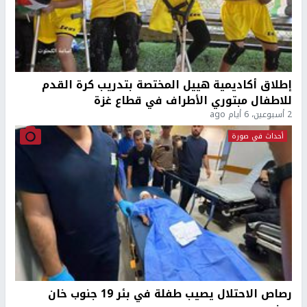
إطلاق أكاديمية هييل المختصة بتدريب كرة القدم
للاطفال مبتوري الأطراف في قطاع غزة
2 أسبوعين، 6 أيام ago
أحداث في صورة
رصاص الاحتلال يصيب طفلة في بئر 19 جنوب خان