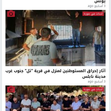
يونس
3 أسابيع ago
أحداث في صورة
آثار إحراق المستوطنين لمنزل في قرية "تل" جنوب غرب
مدينة نابلس
3 أسابيع ago
أحداث في صورة