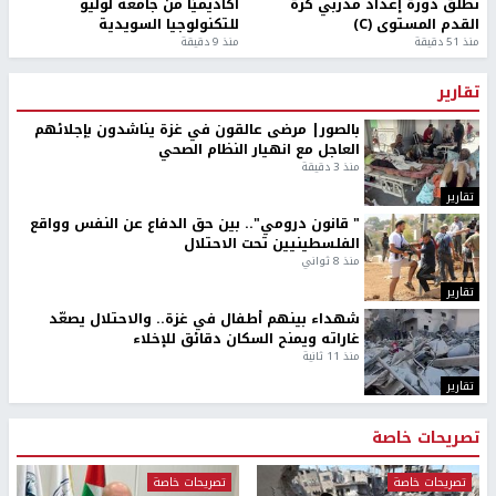
تطلق دورة إعداد مدربي كرة
أكاديميًا من جامعة لوليو
القدم المستوى (C)
للتكنولوجيا السويدية
منذ 51 دقيقة
منذ 9 دقيقة
تقارير
بالصور| مرضى عالقون في غزة يناشدون بإجلائهم
العاجل مع انهيار النظام الصحي
منذ 3 دقيقة
تقارير
" قانون درومي".. بين حق الدفاع عن النفس وواقع
الفلسطينيين تحت الاحتلال
منذ 8 ثواني
تقارير
شهداء بينهم أطفال في غزة.. والاحتلال يصعّد
غاراته ويمنح السكان دقائق للإخلاء
منذ 11 ثانية
تقارير
تصريحات خاصة
تصريحات خاصة
تصريحات خاصة