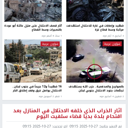
شهيد وإصابات في غارة للاحتلال استهدفت
آثار قصف الاحتلال على منزل عائلة أبو عودة
مركبة وسط قطاع غزة
بالنصيرات وسط القطاع
3 أسابيع، 4 أيام ago
1 سنة، 8 أشهر ago
شؤون عربية
شؤون عربية
بالصواريخ والمدفعية.. حزب اللـه يستهدف
16 شهيداً و12 جريحاً في جنوب لبنان..
تجمّعات جنود الاحتلال جنوبي لبنان
الاحتلال يواصل خرق وقف إطلاق النار
2 شهرين، 4 أسابيع ago
1 شهر، 2 أسبوعين ago
آثار الخراب الذي خلفه الاحتلال في المنازل بعد
اقتحام بلدة بديا قضاء سلفيت اليوم
تم النشر بتاريخ:
2025-10-27 09:15
اخر تحديث:
2025-10-27 09:15