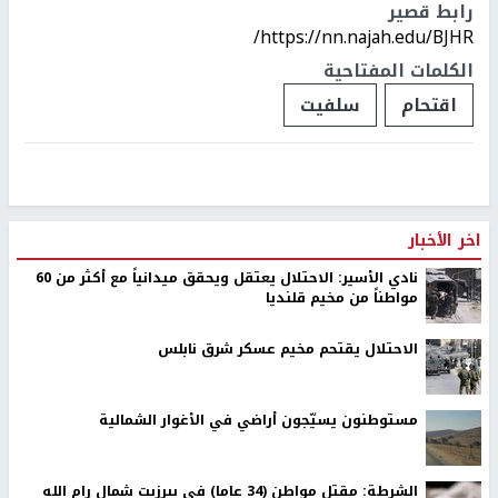
رابط قصير
https://nn.najah.edu/BJHR/
الكلمات المفتاحية
اقتحام
سلفيت
اخر الأخبار
نادي الأسير: الاحتلال يعتقل ويحقق ميدانياً مع أكثر من 60
مواطناً من مخيم قلنديا
الاحتلال يقتحم مخيم عسكر شرق نابلس
مستوطنون يسيّجون أراضي في الأغوار الشمالية
الشرطة: مقتل مواطن (34 عاما) في بيرزيت شمال رام الله