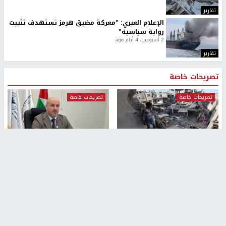
تقارير
الإعلام العبري: "معركة مضيق هرمز تستهدف تثبيت
رواية سياسية"
2 أسبوعين، 4 أيام ago
تقارير
تصريحات خاصة
تصريحات خاصة
تصريحات خاصة
غازي حمد للشرق: الاتفاق حصيلة
مدير مستشفى النجاح: : نقل
مفاوضات طويلة استمرت ستة
أجهزة غسيل الكلى دون تجهيزات
شهور
متكاملة خطر على المرضى
منذ 16 ثانية
منذ 2 ساعة
تصريحات خاصة
تصريحات خاصة