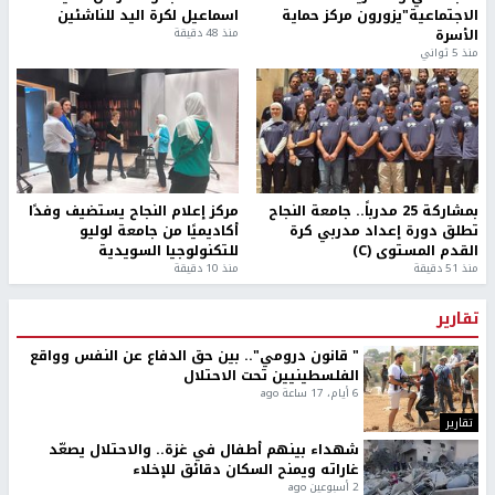
الاجتماعية"يزورون مركز حماية
اسماعيل لكرة اليد للناشئين
الأسرة
منذ 48 دقيقة
منذ 5 ثواني
بمشاركة 25 مدرباً.. جامعة النجاح
مركز إعلام النجاح يستضيف وفدًا
تطلق دورة إعداد مدربي كرة
أكاديميًا من جامعة لوليو
القدم المستوى (C)
للتكنولوجيا السويدية
منذ 51 دقيقة
منذ 10 دقيقة
تقارير
" قانون درومي".. بين حق الدفاع عن النفس وواقع
الفلسطينيين تحت الاحتلال
6 أيام، 17 ساعة ago
تقارير
شهداء بينهم أطفال في غزة.. والاحتلال يصعّد
غاراته ويمنح السكان دقائق للإخلاء
2 أسبوعين ago