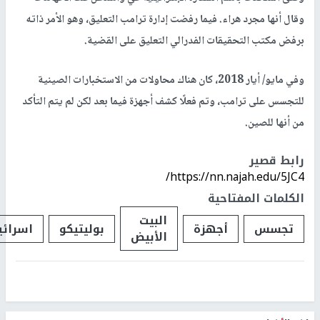
وقال أنها مجرد هراء. فيما رفضت إدارة ترامب التعليق، وهو الأمر ذاته
برفض مكتب التحقيقات الفدرالي التعليق على القضية.
وفي مايو/ أيار 2018، كان هناك محاولات من الاستخبارات الصينية
للتجسس على ترامب، وتم فعلًا كشف أجهزة فيما بعد لكن لم يتم التأكد
من أنها للصين.
رابط قصير
https://nn.najah.edu/5JC4/
الكلمات المفتاحية
البيت
تجسس
أجهزة
بوليتيكو
اسرائي
الأبيض