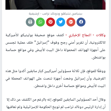
بينيامين نتنياهو ودونالد ترامب - ارشيفية
وكالات -
النجاح الإخباري -
كشف موقع صحيفة بوليتيكو الأميركية
الالكترونية، أن تقرير أمني رجح وقوف "إسرائيل" خلف عملية تجسس
على أجهزة الهواتف المحمولة داخل البيت الأبيض وفي مواقع حساسة
بواشنطن.
ووفقًا للموقع، فإن ثلاثة مسؤولين أميركيين كبار سابقين أكدوا مثل هذه
الفرضية، وأن إسرائيل وضعت أجهزة تنصت على الهواتف المحملة في
البيت الأبيض ومواقع حساسة أخرى داخل واشنطن.
وقال أحد المسؤولين السابقين للموقع، إنه بالرغم من الكشف عن ذلك إلا
أن إدارة الرئيس دونالد ترامب لم توبخ الحكومة الإسرائيلية ولم تعاقبها