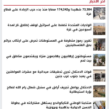
اخر الأخبار
73,384 شهيدا و174,242 مصابا منذ بدء حرب الإبادة على قطاع
غزة
الولايات المتحدة تضغط على اسرائيل لوقف إطلاق نار لمدة
أسبوعين في غزة
تقرير: رموز متطرفة في المستوطنات تحرض على ارتكاب جرائم
بحق الفلسطينيين
مستوطنون إرهابيون يهاجمون منزلا ويقتحمون مناطق في
بيت لحم
قوات الاحتلال تجري تحقيقات ميدانية مع عشرات المواطنين
في يعبد جنوب غرب جنين
الاحتلال يواصل تجريف أراضٍ في سنجل شمال رام الله لصالح
بؤرة استيطانية
منتخبنا الوطني للتايكواندو يستهل مشاركته في بطولة
الحسن الدولية بذهبية وبرونزية