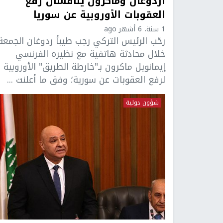
أردوغان وماكرون يناقشان رفع
العقوبات الأوروبية عن سوريا
1 سنة، 6 أشهر ago
رحّب الرئيس التركي رجب طيبأ ردوغان الجمعة
خلال محادثة هاتفية مع نظيره الفرنسي
إيمانويل ماكرون بـ"خارطة الطريق" الأوروبية
لرفع العقوبات عن سورية؛ وفق ما أعلنت ...
شؤون دولية