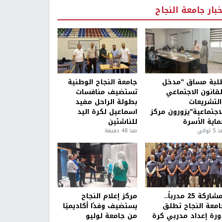
خبار جامعة النجاح
لبة مساق "مدخل
جامعة النجاح الوطنية
لقانون الاجتماعي
تستضيف منافسات
التشريعات
بطولة الراحل مفيد
لاجتماعية"يزورون مركز
اسماعيل لكرة اليد
ماية الأسرة
للناشئين
5 ثواني
منذ 48 دقيقة
بمشاركة 25 مدرباً..
مركز إعلام النجاح
امعة النجاح تطلق
يستضيف وفدًا أكاديميًا
ورة إعداد مدربي كرة
من جامعة لوليو