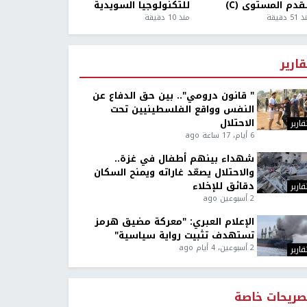
قدم المستوى (C)
للتكنولوجيا السويدية
5 دقيقة
منذ 10 دقيقة
قارير
" قانون درومي".. بين حق الدفاع عن
النفس وواقع الفلسطينيين تحت
الاحتلال
قارير
6 أيام، 17 ساعة ago
شهداء بينهم أطفال في غزة..
والاحتلال يصعّد غاراته ويمنح السكان
دقائق للإخلاء
قارير
2 أسبوعين ago
الإعلام العبري: "معركة مضيق هرمز
تستهدف تثبيت رواية سياسية"
2 أسبوعين، 4 أيام ago
قارير
صريحات خاصة