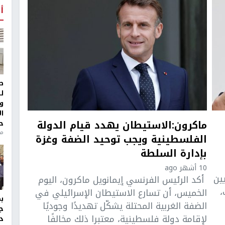
أ
ط
ل
و
ا
ماكرون:الاستيطان يهدد قيام الدولة
ح
منذ 
الفلسطينية ويجب توحيد الضفة وغزة
بإدارة السلطة
10 أشهر ago
ين
أكد الرئيس الفرنسي إيمانويل ماكرون، اليوم
،
الخميس، أن تسارع الاستيطان الإسرائيلي في
الضفة الغربية المحتلة يشكّل تهديدًا وجوديًا
ج
لإقامة دولة فلسطينية، معتبرا ذلك مخالفًا
د