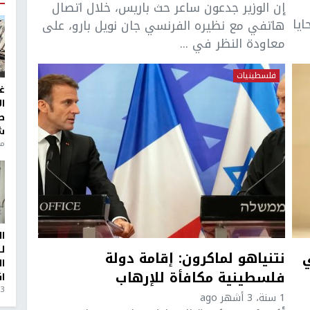
إن الوزير جدعون ساعر حث باريس، خلال اتصال
ايا
هاتفي مع نظيره الفرنسي جان نويل بارو، على
معاودة النظر في ...
فلسطينيات
غ
ا
ط
ش
منذ 6
ا
ل
نتنياهو لماكرون: إقامة دولة
ا
فلسطينية مكافأة للإرهاب
ا
3 أيام، 23 ساعة ago
1 سنة، 3 أشهر ago