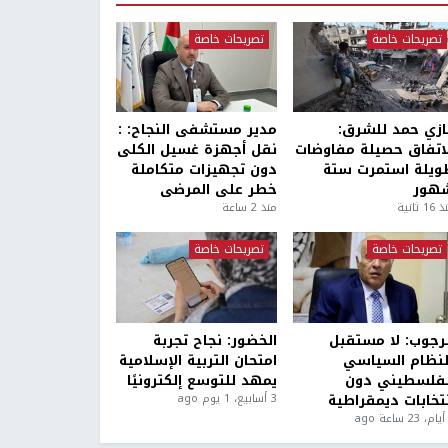
تصريحات خاصة
تصريحات خاصة
ازي حمد للشرق:
مدير مستشفى النجاح: :
لاتفاق حصيلة مفاوضات
نقل أجهزة غسيل الكلى
ويلة استمرت ستة
دون تجهيزات متكاملة
هور
خطر على المرضى
1 ثانية
منذ 2 ساعة
تصريحات خاصة
تصريحات خاصة
لرجوب: لا مستقبل
الخضور: نجاح تجربة
لنظام السياسي
امتحان التربية الإسلامية
لفلسطيني دون
يمهد للتوسع إلكترونيًا
نتخابات ديمقراطية
3 أسابيع، 1 يوم ago