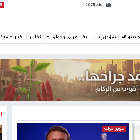
الفجر
03:29
البث
نيو 48
شؤون إسرائيلية
عربي ودولي
تقارير
أخبار جامعة 
ا
شؤون دولية