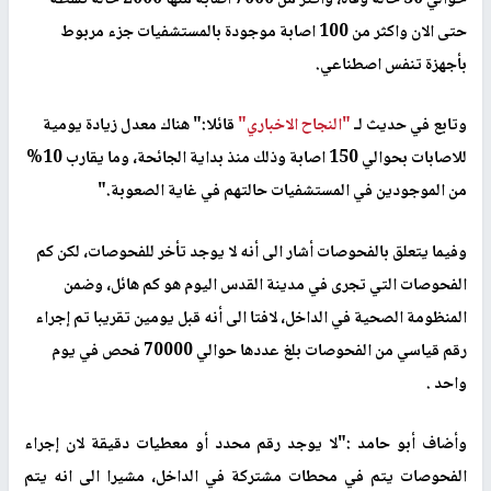
حوالي 50 حالة وفاة، واكثر من 7000 اصابة منها 2000 حالة نشطة
حتى الان واكثر من 100 اصابة موجودة بالمستشفيات جزء مربوط
بأجهزة تنفس اصطناعي.
وتابع في حديث لـ
"النجاح الاخباري"
قائلا:" هناك معدل زيادة يومية
للاصابات بحوالي 150 اصابة وذلك منذ بداية الجائحة، وما يقارب 10%
من الموجودين في المستشفيات حالتهم في غاية الصعوبة."
وفيما يتعلق بالفحوصات أشار الى أنه لا يوجد تأخر للفحوصات، لكن كم
الفحوصات التي تجرى في مدينة القدس اليوم هو كم هائل، وضمن
المنظومة الصحية في الداخل، لافتا الى أنه قبل يومين تقريبا تم إجراء
رقم قياسي من الفحوصات بلغ عددها حوالي 70000 فحص في يوم
واحد .
وأضاف أبو حامد :"لا يوجد رقم محدد أو معطيات دقيقة لان إجراء
الفحوصات يتم في محطات مشتركة في الداخل، مشيرا الى انه يتم