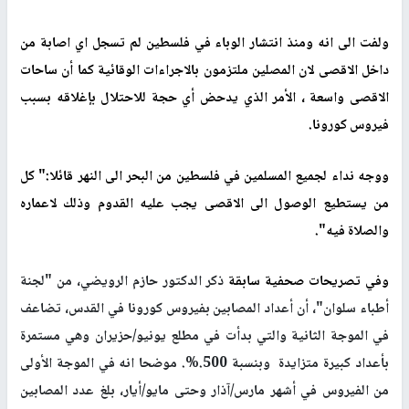
ولفت الى انه ومنذ انتشار الوباء في فلسطين لم تسجل اي اصابة من
داخل الاقصى لان المصلين ملتزمون بالاجراءات الوقائية كما أن ساحات
الاقصى واسعة ، الأمر الذي يدحض أي حجة للاحتلال بإغلاقه بسبب
فيروس كورونا.
ووجه نداء لجميع المسلمين في فلسطين من البحر الى النهر قائلا:" كل
من يستطيع الوصول الى الاقصى يجب عليه القدوم وذلك لاعماره
والصلاة فيه".
وفي تصريحات صحفية سابقة
ذكر الدكتور حازم الرويضي، من "لجنة
أطباء سلوان"، أن أعداد المصابين بفيروس كورونا في القدس، تضاعف
في الموجة الثانية والتي بدأت في مطلع يونيو/حزيران وهي مستمرة
بأعداد كبيرة متزايدة وبنسبة 500
%.
. موضحا انه
في الموجة الأولى
من الفيروس في أشهر مارس/آذار وحتى مايو/أيار، بلغ عدد المصابين