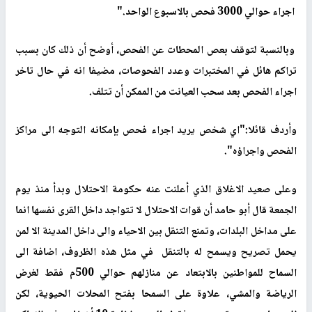
اجراء حوالي 3000 فحص بالاسبوع الواحد."
وبالنسبة لتوقف بعص المحطات عن الفحص، أوضح أن ذلك كان بسبب
تراكم هائل في المختبرات وعدد الفحوصات، مضيفا انه في حال تاخر
اجراء الفحص بعد سحب العيانت من الممكن أن تتلف.
وأردف قائلا:"اي شخص يريد اجراء فحص بإمكانه التوجه الى مراكز
الفحص واجراؤه".
وعلى صعيد الاغلاق الذي أعلنت عنه حكومة الاحتلال وبدأ منذ يوم
الجمعة قال أبو حامد أن قوات الاحتلال لا تتواجد داخل القرى نفسها انما
على مداخل البلدات، وتمنع التنقل بين الاحياء والى داخل المدينة الا لمن
يحمل تصريح ويسمح له بالتنقل في مثل هذه الظروف، اضافة الى
السماح للمواطنين بالابتعاد عن منازلهم حوالي 500م فقط لغرض
الرياضة والمشي، علاوة على السمحا بفتح المحلات الحيوية، لكن