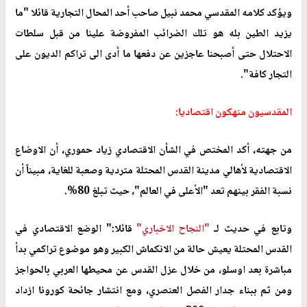
ويؤكد كلامه المقدسي محمد نبيل صاحب أحد المحال التجارية قائلا "ما
يزيد الطين بله هو تلك الضرائب المفروضة علينا من قبل سلطات
الاحتلال حتى أصبحنا عاجزين عن دفعها ما أدى الى تراكم الديون على
التجار كافة".
المقدسيون منهكون اقتصاديا:
من جهته، أكد المختص في الشأن الاقتصادي زياد حموري، أن الاوضاع
الاقتصادية لأهالي مدينة القدس المحتلة متردية وصعبة للغاية، مبيناً أن
نسبة الفقر بينهم تعد "الأعلى في العالم"، حيث تبلغ 80%.
وتابع في حديث لـ
"النجاح الاخباري"
قائلا:" الوضع الاقتصادي في
القدس المحتلة يعيش حالة من الانكماش الكبير وهو موضوع تراكمي بدأ
مباشرة بعد اوسلو، من خلال عزل القدس عن محيطها العربي بالحواجز
ومن ثم ببناء جدار الفصل العنصري، ومع انتشار جائحة كورونا ازداد