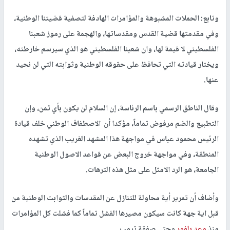
وتابع: الحملات المشبوهة والمؤامرات الهادفة لتصفية قضيتنا الوطنية،
وفي مقدمتها قضية القدس ومقدساتها، والهجمة على رموز شعبنا
الفلسطيني لا قيمة لها، وان شعبنا الفلسطيني هو الذي سيرسم خارطته،
ويختار قيادته التي تحافظ على حقوقه الوطنية وثوابته التي لن نحيد
عنها.
وقال الناطق الرسمي باسم الرئاسة، إن السلام لن يكون بأي ثمن، وإن
التطبيع والضم مرفوض تماماً، مؤكدا أن الاصطفاف الوطني خلف قيادة
الرئيس محمود عباس في مواجهة هذا المشهد الغريب الذي تشهده
المنطقة، وفي مواجهة خروج البعض عن قواعد الاصول الوطنية
الجامعة، هو الرد الامثل على مثل هذه الترهات.
وأضاف أن تمرير أية محاولة للتنازل عن المقدسات والثوابت الوطنية من
قبل اية جهة كانت سيكون مصيرها الفشل تماماً كما فشلت كل المؤامرات
منذ
وعد بلفور
وحتى صفقة ترمب.