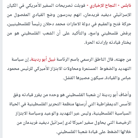
نابلس -
النجاح الإخباري -
قوبلت تصريحات السفير الأمريكي في الكيان
الإسرائيلي ديفيد فريدمان، انهم يدرسون وضع القيادي المفصول من
حركة فتح والمقيم في دولة الامارات محمد دحلان رئيساً للفلسطينيين،
برفض فلسطيني واسع، والتأكيد على أن الشعب الفلسطيني هو من
يختار قيادته بإرادته الحرة.
من جهته، قال الناطق الرسمي باسم الرئاسة
نبيل أبو ردينة
، إن سياسة
التهديد والضغوط المستمرة ومحاولات الابتزاز الأميركي للرئيس محمود
عباس والقيادة، سيكون مصيرها الفشل.
وأضاف أبو ردينة ان شعبنا الفلسطيني هو وحده من يقرر قيادته وفق
الأسس الديمقراطية التي أرستها منظمة التحرير الفلسطينية في الحياة
السياسية الفلسطينية، وليس عبر التهديد والوعيد وسياسة الابتزاز
الرخيصة التي يحاول سفير اميركا لدى إسرائيل ديفيد فريدمان من
خلالها الضغط على قيادة شعبنا الفلسطيني.