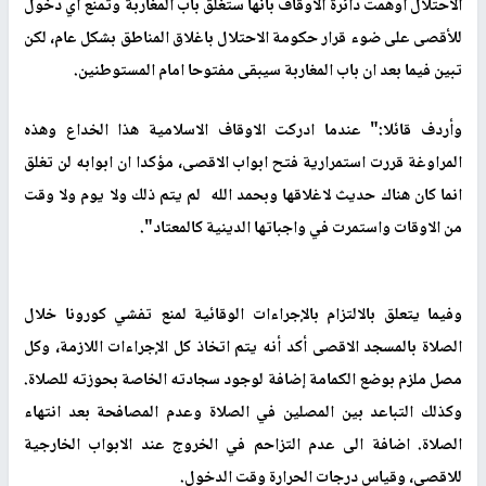
الاحتلال اوهمت دائرة الاوقاف بأنها ستغلق باب المغاربة وتمنع اي دخول
للأقصى على ضوء قرار حكومة الاحتلال باغلاق المناطق بشكل عام، لكن
تبين فيما بعد ان باب المغاربة سيبقى مفتوحا امام المستوطنين.
وأردف قائلا:" عندما ادركت الاوقاف الاسلامية هذا الخداع وهذه
المراوغة قررت استمرارية فتح ابواب الاقصى، مؤكدا ان ابوابه لن تغلق
انما كان هناك حديث لاغلاقها وبحمد الله لم يتم ذلك ولا يوم ولا وقت
من الاوقات واستمرت في واجباتها الدينية كالمعتاد".
وفيما يتعلق بالالتزام بالإجراءات الوقائية لمنع تفشي كورونا خلال
الصلاة بالمسجد الاقصى أكد أنه يتم اتخاذ كل الإجراءات اللازمة، وكل
مصل ملزم بوضع الكمامة إضافة لوجود سجادته الخاصة بحوزته للصلاة.
وكذلك التباعد بين المصلين في الصلاة وعدم المصافحة بعد انتهاء
الصلاة. اضافة الى عدم التزاحم في الخروج عند الابواب الخارجية
للاقصى، وقياس درجات الحرارة وقت الدخول.