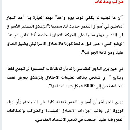
ضرائب ومخالفات
"ان ما نجنيه لا يكفي قوت يوم واحد" بهذه العبارة بدأ أحد التجار
العاملين في أسواق القدس حديث لنا، مضيفا :"الإغلاق المستمر للأسواق
في القدس يؤثر سلبيا على الحركة التجارية خاصة أننا نعاني من هذا
الوضع السيء حتى قبل جائحة كورنا فالاحتلال الاسرائيلي يضيق الخناق
علينا ومن كافة الجوانب".
في حين يرى التاجر المقدسي رائد بأن الاغلاقات المستمرة لن تجدي نفعا،
ويتابع " اي شخص يخالف تعليمات الاحتلال بالإغلاق يعرض نفسه
لمخالفة تصل إلى 5000 شيكل لا يملك دفعها".
ويرى تاجر آخر أن أسواق القدس تعتمد كليا على السياحة، وأن وباء
كورونا الى جانب اجراءات الاحتلال المشددة والضرائب والمخالفات
المفروضة علينا اجتمعت في تدمير الاقتصاد المقدسي.