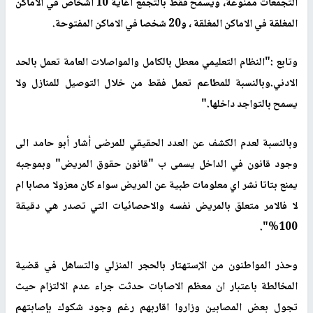
التجمعات ممنوعة، ويسمح فقط بالتجمع اغاية 10 أشخاص في الاماكن
المغلقة في الاماكن المغلقة ، و20 شخصا في الاماكن المفتوحة.
وتابع :"النظام التعليمي معطل بالكامل والمواصلات العامة تعمل بالحد
الادني.وبالنسبة للمطاعم تعمل فقط من خلال التوصيل للمنازل ولا
يسمح بالتواجد داخلها
."
وبالنسبة لعدم الكشف عن العدد الحقيقي للمرضى أشار أبو حامد الى
وجود قانون في الداخل يسمى ب "قانون حقوق المريض" وبموجبه
يمنع بتاتا نشر اي معلومات طبية عن المريض سواء كان معزولا مصابا ام
لا فالامر متعلق بالمريض نفسه والاحصائيات التي تصدر هي دقيقة
100%".
وحذر المواطنون من الإستهتار بالحجر المنزلي والتساهل في قضية
المخالطة باعتبار ان معظم الاصابات حدثت جراء عدم الالتزام حيث
تجول بعض المصابين وزاروا اقاربهم رغم وجود شكوك بإصابتهم