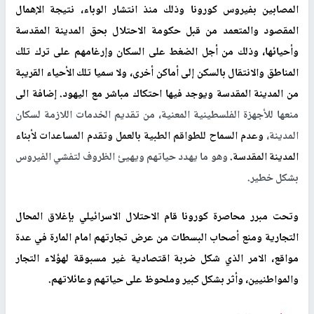
المصابين بفيروس كورونا وذلك منذ انتشار الوباء، نتيجة الإهمال
المقصود والمتعمد من قبل حكومة الاحتلال بحق المدينة المقدسة
وأحيائها، وذلك من أجل الضغط على السكان وإرغامهم على ترك تلك
المناطق والانتقال بالسكن إلى أماكن أخرى، ولا سميا تلك الأحياء القريبة
من المدينة المقدسة ويوجد فيها احتكاك مباشر مع اليهود. إضافة الى
منعها للأجهزة الفلسطينية المعنية، من تقديم الخدمات اللازمة لسكان
المدينة،
وعدم السماح للطواقم الطبية بالعمل وتقدم المساعدات لأبناء
المدينة المقدسة
.
وهو ما يهدد حياتهم ويهيئ الظروف لتفشي الفيروس
بشكل خطير.
وتحت مبرر محاصرة كورونا قام الاحتلال الاسرائيلي بإغلاق المحال
التجارية ومنع أصحاب البسطات من عرض تجارتهم امام المارة في عدة
مواقع، الامر الذي شكل ضربة اقتصادية غير مسبوقة لهؤلاء التجار
والمواطنيين، وأثر بشكل كبير وملحوظ على حياتهم وعائلاتهم.