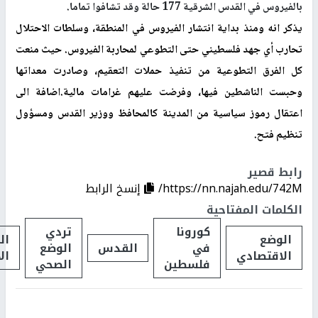
بالفيروس في القدس الشرقية 177 حالة وقد تشافوا تماما.
يذكر انه ومنذ بداية انتشار الفيروس في المنطقة، وسلطات الاحتلال
تحارب أي جهد فلسطيني حتى التطوعي
لمحاربة
الفيروس. حيث منعت
كل الفرق التطوعية من تنفيذ حملات التعقيم، وصادرت معداتها
وحبست الناشطين فيها، وفرضت عليهم غرامات مالية.اضافة الى
اعتقال رموز سياسية من المدينة كالمحافظ ووزير القدس ومسؤول
تنظيم فتح.
رابط قصير
https://nn.najah.edu/742M/
إنسخ الرابط
الكلمات المفتاحية
كورونا
تردي
الوضع
ال
في
القدس
الوضع
الاقتصادي
ال
فلسطين
الصحي