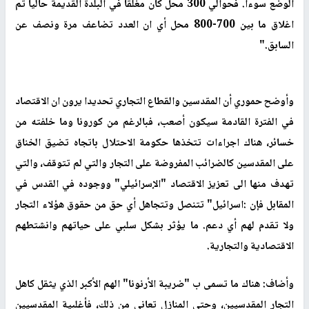
الوضع سوءا. فحوالي 300 محل كان مغلقا في البلدة القديمة حاليا تم
اغلاق ما بين 700-800 محل أي ان العدد تضاعف مرة ونصف عن
السابق."
وأوضح حموري أن المقدسين والقطاع التجاري تحديدا يرون ان الاقتصاد
في الفترة القادمة سيكون أصعب، فبالرغم من كورونا وما خلفته من
خسائر، هناك اجراءات تتخذها حكومة الاحتلال باتجاه تضيق الخناق
على المقدسين كالضرائب المفروضة على التجار والتي لم تتوقف، والتي
تهدف منها الى تعزيز الاقتصاد "الإسرائيلي" ووجوده في القدس في
المقابل فإن :اسرائيل" تتنصل وتتجاهل أي حق من حقوق هؤلاء التجار
ولا تقدم لهم أي دعم. ما يؤثر بشكل سلبي على حياتهم وانشتطهم
الاقتصادية والتجارية.
وأضاف: هناك ما تسمى ب "ضريبة الأرنونا" الهم الأكبر الذي يثقل كاهل
التجار المقدسيين، وحتى المنازل تعاني من ذلك، فأغلبية المقدسيين