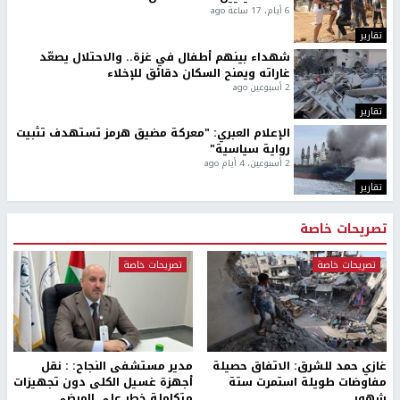
6 أيام، 17 ساعة ago
تقارير
شهداء بينهم أطفال في غزة.. والاحتلال يصعّد
غاراته ويمنح السكان دقائق للإخلاء
2 أسبوعين ago
تقارير
الإعلام العبري: "معركة مضيق هرمز تستهدف تثبيت
رواية سياسية"
2 أسبوعين، 4 أيام ago
تقارير
تصريحات خاصة
تصريحات خاصة
تصريحات خاصة
غازي حمد للشرق: الاتفاق حصيلة
مدير مستشفى النجاح: : نقل
مفاوضات طويلة استمرت ستة
أجهزة غسيل الكلى دون تجهيزات
شهور
متكاملة خطر على المرضى