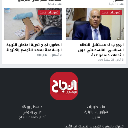
منذ 16 ثانية
منذ 2 ساعة
تصريحات خاصة
تصريحات خاصة
الرجوب: لا مستقبل للنظام
الخضور: نجاح تجربة امتحان التربية
السياسي الفلسطيني دون
الإسلامية يمهد للتوسع إلكترونيًا
انتخابات ديمقراطية
3 أسابيع، 1 يوم ago
3 أيام، 23 ساعة ago
فلسطينيات
فلسطينيو 48
شؤون إسرائيلية
عربي ودولي
تقارير
أخبار جامعة النجاح
إشترك بالنشرة الإخبارية لتصلك اخر الأخبار