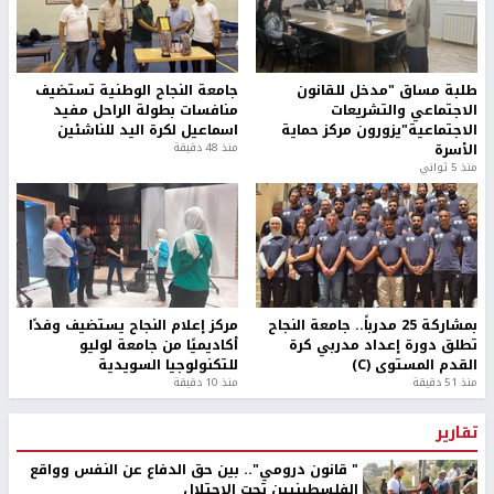
طلبة مساق "مدخل للقانون
جامعة النجاح الوطنية تستضيف
الاجتماعي والتشريعات
منافسات بطولة الراحل مفيد
الاجتماعية"يزورون مركز حماية
اسماعيل لكرة اليد للناشئين
الأسرة
منذ 48 دقيقة
منذ 5 ثواني
بمشاركة 25 مدرباً.. جامعة النجاح
مركز إعلام النجاح يستضيف وفدًا
تطلق دورة إعداد مدربي كرة
أكاديميًا من جامعة لوليو
القدم المستوى (C)
للتكنولوجيا السويدية
منذ 51 دقيقة
منذ 10 دقيقة
تقارير
" قانون درومي".. بين حق الدفاع عن النفس وواقع
الفلسطينيين تحت الاحتلال