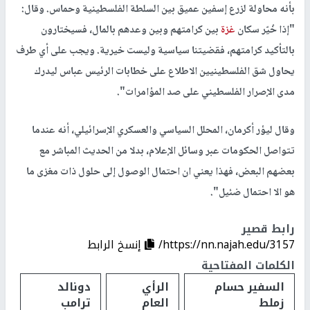
بأنه محاولة لزرع إسفين عميق بين السلطة الفلسطينية وحماس. وقال:
"إذا خُيّر سكان
غزة
بين كرامتهم وبين وعدهم بالمال، فسيختارون
بالتأكيد كرامتهم، فقضيتنا سياسية وليست خيرية. ويجب على أي طرف
يحاول شق الفلسطينيين الاطلاع على خطابات الرئيس عباس ليدرك
مدى الإصرار الفلسطيني على صد المؤامرات".
وقال ليؤر أكرمان، المحلل السياسي والعسكري الإسرائيلي، أنه عندما
تتواصل الحكومات عبر وسائل الإعلام، بدلا من الحديث المباشر مع
بعضهم البعض، فهذا يعني ان احتمال الوصول إلى حلول ذات مغزى ما
هو الا احتمال ضئيل".
رابط قصير
https://nn.najah.edu/3157/
إنسخ الرابط
الكلمات المفتاحية
السفير حسام
الرأي
دونالد
زملط
العام
ترامب