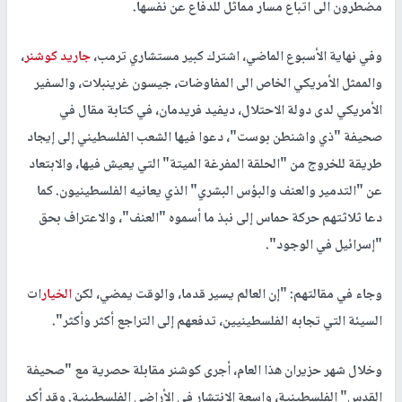
مضطرون الى اتباع مسار مماثل للدفاع عن نفسها.
وفي نهاية الأسبوع الماضي، اشترك كبير مستشاري ترمب،
جاريد كوشنر
،
والممثل الأمريكي الخاص الى المفاوضات، جيسون غرينبلات، والسفير
الأمريكي لدى دولة الاحتلال، ديفيد فريدمان، في كتابة مقال في
صحيفة "ذي واشنطن بوست"، دعوا فيها الشعب الفلسطيني إلى إيجاد
طريقة للخروج من "الحلقة المفرغة الميتة" التي يعيش فيها، والابتعاد
عن "التدمير والعنف والبؤس البشري" الذي يعانيه الفلسطينيون. كما
دعا ثلاثتهم حركة حماس إلى نبذ ما أسموه "العنف"، والاعتراف بحق
"إسرائيل في الوجود".
وجاء في مقالتهم: "إن العالم يسير قدما، والوقت يمضي، لكن
الخيار
ات
السيئة التي تجابه الفلسطينيين، تدفعهم إلى التراجع أكثر وأكثر".
وخلال شهر حزيران هذا العام، أجرى كوشنر مقابلة حصرية مع "صحيفة
القدس" الفلسطينية، واسعة الانتشار في الأراضي الفلسطينية. وقد أكد