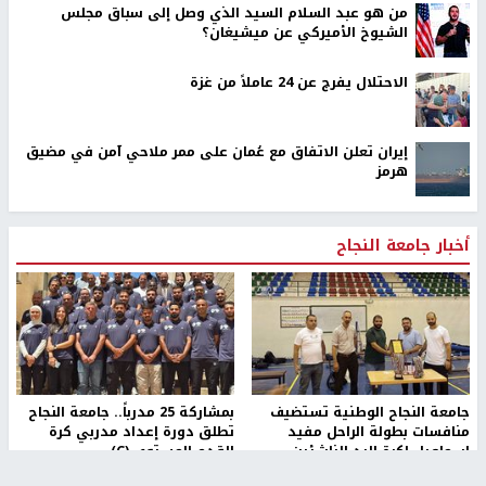
من هو عبد السلام السيد الذي وصل إلى سباق مجلس
الشيوخ الأميركي عن ميشيغان؟
الاحتلال يفرج عن 24 عاملاً من غزة
إيران تعلن الاتفاق مع عُمان على ممر ملاحي آمن في مضيق
هرمز
أخبار جامعة النجاح
جامعة النجاح الوطنية تستضيف
بمشاركة 25 مدرباً.. جامعة النجاح
منافسات بطولة الراحل مفيد
تطلق دورة إعداد مدربي كرة
اسماعيل لكرة اليد للناشئين
القدم المستوى (C)
منذ 48 دقيقة
منذ 51 دقيقة