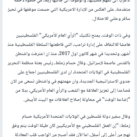
الأقرب الى تفهم قضيتها، والوقوف الى جانبها ربما، في خطوة لاحقة
متقدمة، على العكس من الإدارة الامريكية التي حسمت موقفها في تحيز
سافر وعلني للاحتلال.
وفي ذات الوقت، يمنح تكتيك "الرأي العام الأمريكي" الفلسطينيين
هامشا للالتفاف على إدارة ترامب، التي قاطعتها السلطة الفلسطينية منذ
أشهر، وتحديدا في شهر كانون اول 2017، منذ ان اعترفت واشنطن
بالقدس عاصمة لإسرائيل. وقال حسام زملط، رئيس بعثة منظمة التحرير
الفلسطينية في الولايات المتحدة، ان لدى الفلسطينيين اجماع على
جدوى الاستراتيجية الجديدة، وان مهمتهم في واشنطن تسعى من الان
فصاعدا إلى تعزيز العلاقة مع الشعب والرأي العام الأمريكي، بدلا من
"إضاعة الوقت" في محاولة إصلاح العلاقات مع البيت الأبيض.
وقال سفير دولة فلسطين في الولايات المتحدة الأمريكية حسام
زملط: "إن العمل الفلسطيني مع الأمريكيين كان طيلة الوقت يتم وفق
نهج من أعلى إلى أسفل، اما الآن فقد أصبح من الواجب قلب المعادلة