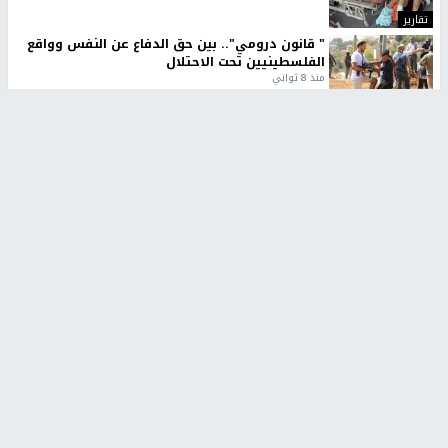
تقارير
" قانون درومي".. بين حق الدفاع عن النفس وواقع
الفلسطينيين تحت الاحتلال
منذ 8 ثواني
تقارير
شهداء بينهم أطفال في غزة.. والاحتلال يصعّد
غاراته ويمنح السكان دقائق للإخلاء
منذ 11 ثانية
تقارير
تصريحات خاصة
تصريحات خاصة
تصريحات خاصة
غازي حمد للشرق: الاتفاق حصيلة
مدير مستشفى النجاح: : نقل
مفاوضات طويلة استمرت ستة
أجهزة غسيل الكلى دون تجهيزات
شهور
متكاملة خطر على المرضى
منذ 12 ثانية
منذ 2 ساعة