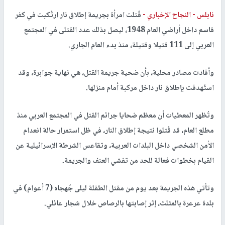
نابلس -
النجاح الإخباري -
قُتلت امرأة بجريمة إطلاق نار ارتُكبت في كفر
قاسم داخل أراضي العام 1948، ليصل بذلك عدد القتلى في المجتمع
العربي إلى 111 قتيلا وقتيلة، منذ بدء العام الجاري.
وأفادت مصادر محلية، بأن ضحية جريمة القتل، هي نهاية جوابرة، وقد
استُهدفت بإطلاق نار داخل مركبة أمام منزلها.
وتُظهر المعطيات أن معظم ضحايا جرائم القتل في المجتمع العربي منذ
مطلع العام، قد قُتلوا نتيجة إطلاق النار، في ظل استمرار حالة انعدام
الأمن الشخصي داخل البلدات العربية، وتقاعس الشرطة الإسرائيلية عن
القيام بخطوات فعالة للحد من تفشي العنف والجريمة.
وتأتي هذه الجريمة بعد يوم من مقتل الطفلة ليلى جُهجاه (7 أعوام) في
بلدة عرعرة بالمثلث، إثر إصابتها بالرصاص خلال شجار عائلي.