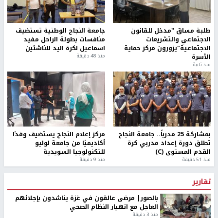
طلبة مساق "مدخل للقانون
جامعة النجاح الوطنية تستضيف
الاجتماعي والتشريعات
منافسات بطولة الراحل مفيد
الاجتماعية"يزورون مركز حماية
اسماعيل لكرة اليد للناشئين
الأسرة
منذ 48 دقيقة
منذ ثانية
بمشاركة 25 مدرباً.. جامعة النجاح
مركز إعلام النجاح يستضيف وفدًا
تطلق دورة إعداد مدربي كرة
أكاديميًا من جامعة لوليو
القدم المستوى (C)
للتكنولوجيا السويدية
منذ 51 دقيقة
منذ 9 دقيقة
تقارير
بالصور| مرضى عالقون في غزة يناشدون بإجلائهم
العاجل مع انهيار النظام الصحي
منذ 3 دقيقة