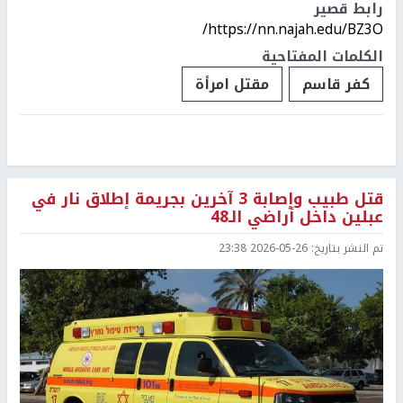
رابط قصير
https://nn.najah.edu/BZ3O/
الكلمات المفتاحية
كفر قاسم
مقتل امرأة
قتل طبيب وإصابة 3 آخرين بجريمة إطلاق نار في
عبلين داخل أراضي الـ48
تم النشر بتاريخ:
2026-05-26 23:38