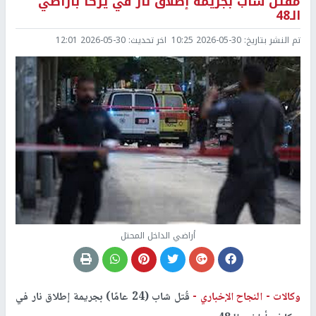
مقتل شاب بجريمة إطلاق نار في يركا بأراضي
الـ48
تم النشر بتاريخ:
2026-05-30 10:25
اخر تحديث:
2026-05-30 12:01
أراضي الداخل المحتل
وكالات -
النجاح الإخباري -
قُتل شاب (24 عامًا) بجريمة إطلاق نار في