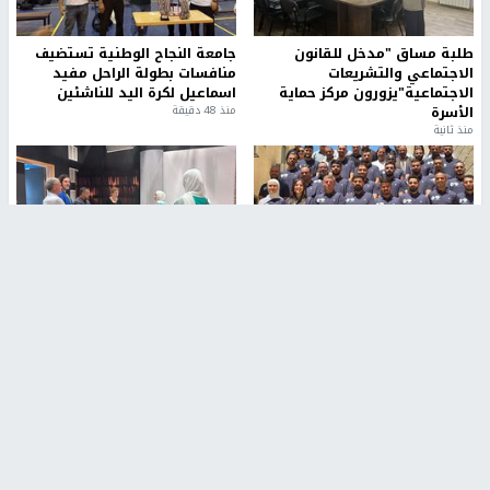
طلبة مساق "مدخل للقانون
جامعة النجاح الوطنية تستضيف
الاجتماعي والتشريعات
منافسات بطولة الراحل مفيد
الاجتماعية"يزورون مركز حماية
اسماعيل لكرة اليد للناشئين
الأسرة
منذ 48 دقيقة
منذ ثانية
بمشاركة 25 مدرباً.. جامعة النجاح
مركز إعلام النجاح يستضيف وفدًا
تطلق دورة إعداد مدربي كرة
أكاديميًا من جامعة لوليو
القدم المستوى (C)
للتكنولوجيا السويدية
منذ 51 دقيقة
منذ 9 دقيقة
تقارير
" قانون درومي".. بين حق الدفاع عن النفس وواقع
الفلسطينيين تحت الاحتلال
منذ 8 ثواني