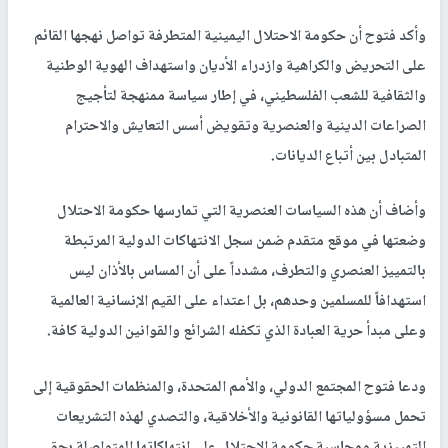
وأكد فتوح أن حكومة الاحتلال اليمينية المتطرفة تواصل نهجها القائم
على التحريض والكراهية وازدراء الأديان واستهداف الهوية الوطنية
والثقافية للشعب الفلسطيني، في إطار سياسة ممنهجة لتأجيج
الصراعات الدينية والعنصرية وتقويض أسس التعايش والاحترام
المتبادل بين أتباع الديانات.
وأضاف أن هذه السياسات العنصرية التي تمارسها حكومة الاحتلال
وضعتها في موقع متقدم ضمن سجل الانتهاكات الدولية المرتبطة
بالتمييز العنصري والتطرف، مشدداً على أن المساس بالأذان ليس
استهدافاً للمسلمين وحدهم، بل اعتداء على القيم الإنسانية العالمية
وعلى مبدأ حرية العبادة الذي تكفله الشرائع والقوانين الدولية كافة.
ودعا فتوح المجتمع الدولي، والأمم المتحدة، والمنظمات الحقوقية إلى
تحمل مسؤولياتها القانونية والأخلاقية، والتصدي لهذه التشريعات
التمييزية ومحاسبة حكومة الاحتلال على انتهاكاتها المتواصلة بحق