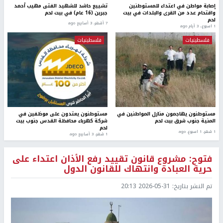
إصابة مواطن في اعتداء للمستوطنين
تشييع حاشد للشهيد الفتى مهيب أحمد
واقتحام عدد من القرى والبلدات في بيت
جبرين (16 عام) في بيت لحم
لحم
7 أشهر، 3 أسابيع ago
1 اسبوع.، 3 أيام ago
فلسطينيات
فلسطينيات
مستوطنون يهاجمون منازل المواطنين في
مستوطنون يعتدون على موظفين في
المنية جنوب شرق بيت لحم
شركة كهرباء محافظة القدس جنوب بيت
لحم
1 شهر، 1 اسبوع. ago
1 شهر، 3 أسابيع ago
فتوح: مشروع قانون تقييد رفع الأذان اعتداء على
حرية العبادة وانتهاك للقانون الدول
تم النشر بتاريخ:
2026-05-31 20:13