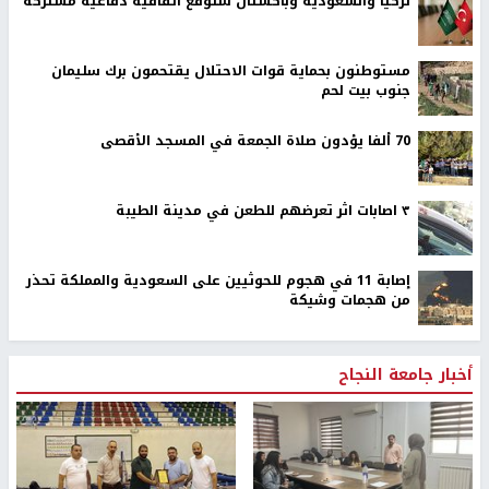
تركيا والسعودية وباكستان ستوقع اتفاقية دفاعية مشتركة
مستوطنون بحماية قوات الاحتلال يقتحمون برك سليمان
جنوب بيت لحم
70 ألفا يؤدون صلاة الجمعة في المسجد الأقصى
٣ اصابات اثر تعرضهم للطعن في مدينة الطيبة
إصابة 11 في هجوم للحوثيين على السعودية والمملكة تحذر
من هجمات وشيكة
أخبار جامعة النجاح