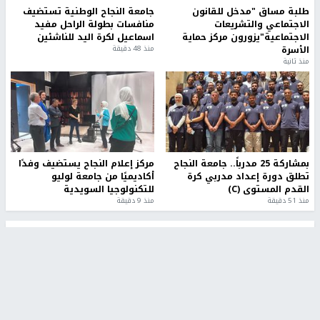
طلبة مساق "مدخل للقانون
جامعة النجاح الوطنية تستضيف
الاجتماعي والتشريعات
منافسات بطولة الراحل مفيد
الاجتماعية"يزورون مركز حماية
اسماعيل لكرة اليد للناشئين
الأسرة
منذ 48 دقيقة
منذ ثانية
بمشاركة 25 مدرباً.. جامعة النجاح
مركز إعلام النجاح يستضيف وفدًا
تطلق دورة إعداد مدربي كرة
أكاديميًا من جامعة لوليو
القدم المستوى (C)
للتكنولوجيا السويدية
منذ 51 دقيقة
منذ 9 دقيقة
تقارير
بالصور| مرضى عالقون في غزة يناشدون بإجلائهم
العاجل مع انهيار النظام الصحي
منذ 3 دقيقة
تقارير
" قانون درومي".. بين حق الدفاع عن النفس وواقع