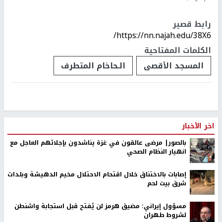
رابط قصير
https://nn.najah.edu/38X6/
الكلمات المفتاحية
المسجد الأقصى
الـحاخام المتطرف
اخر الأخبار
بالصور| مرضى عالقون في غزة يناشدون بإجلائهم العاجل مع
انهيار النظام الصحي
إصابات بالاختناق خلال اقتحام الاحتلال مخيم الدهيشة وبلدات
شرق بيت لحم
مسؤول إيراني: مضيق هرمز لن يُفتح قبل استجابة واشنطن
لشروط طهران