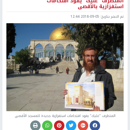
المتطرف "غليك" يقود اقتحامات
استفزازية بالأقصى
تم النشر بتاريخ:
2018-09-05 12:44
المتطرف "غليك" يقود اقتحامات استفزازية جديدة للمسجد الأقصى