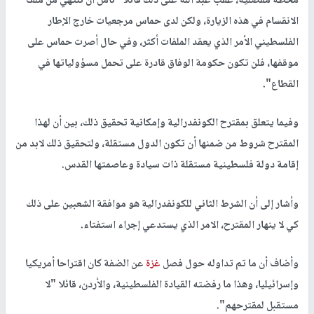
محطة مفصلية، عقب عبد الله على ذلك قائلا "نأمل أن ننتهي من ملف
الانقسام في هذه الزيارة، ولكن لدى حماس مرجعيات خارج الإطار
الفلسطيني الأمر الذي يعقد الملفات أكثر، وفي حال أصرت حماس على
موقفها، فلن تكون حكومة الوفاق قادرة على تحمل مسؤولياتها في
القطاع".
وفيما يتعلق بمقترح الكونفدرالية وإمكانية تحقيق ذلك، بين أن لهذا
المقترح شروط من ضمنها أن تكون الدول مستقلة، ولتحقيق ذلك لابد من
إقامة دولة فلسطينية مستقلة ذات سيادة وعاصمتها القدس.
وأشار إلى أن الشرط الثاني للكونفدرالية هو موافقة الشعبين على ذلك
كي لا ينهار المقترح، الامر الذي يستدعي إجراء استفتاء.
وأضاف أن ما تم تداوله حول فصل
غزة
عن الضفة كان اقتراحا أمريكيا
وإسرائيليا، وهذا ما رفضته القيادة الفلسطينية، والأردن، قائلا "لا
مستقبل لمقترحهم".