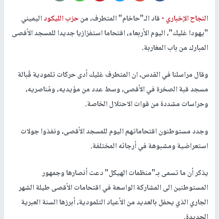
النجاح الإخباري -
قاد الـ"حاخام" المتطرف، من
حزب الليكود
اليميني
"يهودا غليك"، اليوم الأربعاء، اقتحاما استفزازيا جديدا للمسجد الأقصى
المبارك من باب المغاربة.
وقال مراسلنا في القدس، ان المتطرف غليك أدى حركات تلمودية قُبالة
مسجد قبة الصخرة في الأقصى، وسط عدد من مؤيديه، ومُناصريه،
وحراسات مشددة من قوات الاحتلال الخاصة.
وجدد مستوطنون اقتحاماتهم اليوم للمسجد الأقصى، ونفذوا جولات
استعراضية ومشبوهة في أرجائه المختلفة.
يذكر أن ما تسمى بـ"منظمات الهيكل" دعت أنصارها وجمهور
المستوطنين الى المشاركة الواسعة في اقتحامات الأقصى طيلة الشهر
الجاري الذي يحفل بالعديد من الأعياد التلمودية، أبرزها السنة العبرية
الجديدة.