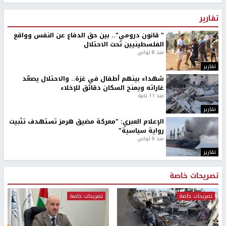
تقارير
" قانون درومي".. بين حق الدفاع عن النفس وواقع
الفلسطينيين تحت الاحتلال
منذ 8 ثواني
تقارير
شهداء بينهم أطفال في غزة.. والاحتلال يصعّد
غاراته ويمنح السكان دقائق للإخلاء
منذ 11 ثانية
تقارير
الإعلام العبري: "معركة مضيق هرمز تستهدف تثبيت
رواية سياسية"
منذ 9 ثواني
تقارير
تصريحات خاصة
تصريحات خاصة
تصريحات خاصة