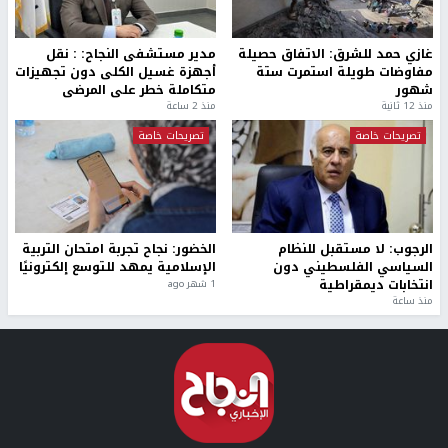
غازي حمد للشرق: الاتفاق حصيلة
مدير مستشفى النجاح: : نقل
مفاوضات طويلة استمرت ستة
أجهزة غسيل الكلى دون تجهيزات
شهور
متكاملة خطر على المرضى
منذ 12 ثانية
منذ 2 ساعة
تصريحات خاصة
تصريحات خاصة
الرجوب: لا مستقبل للنظام
الخضور: نجاح تجربة امتحان التربية
السياسي الفلسطيني دون
الإسلامية يمهد للتوسع إلكترونيًا
انتخابات ديمقراطية
1 شهر ago
منذ ساعة