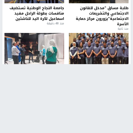
طلبة مساق "مدخل للقانون
جامعة النجاح الوطنية تستضيف
الاجتماعي والتشريعات
منافسات بطولة الراحل مفيد
الاجتماعية"يزورون مركز حماية
اسماعيل لكرة اليد للناشئين
الأسرة
منذ 48 دقيقة
منذ ثانية
بمشاركة 25 مدرباً.. جامعة النجاح
مركز إعلام النجاح يستضيف وفدًا
تطلق دورة إعداد مدربي كرة
أكاديميًا من جامعة لوليو
القدم المستوى (C)
للتكنولوجيا السويدية
منذ 51 دقيقة
منذ 9 دقيقة
تقارير
" قانون درومي".. بين حق الدفاع عن النفس وواقع
الفلسطينيين تحت الاحتلال
منذ 8 ثواني
تقارير