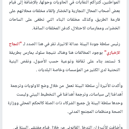
المواطنين، كتراكم النفايات في الحاويات وحولها، بالإضافة إلى قيام
بعض أصحاب المحال التجارية والخضار بإلقاء مخلفات محلاتهم على
قارعة الطريق، وكذلك مخلفات البناء التي تطغى على الساحات
الخضراء، وممارسات الاحتلال، كدفن المخلفات السامّة.
رئيس سلطة جودة البيئة عدالة الاتيرة، تقر في هذا الصدد لـ
"النجاح
الإخباري"
بوجود المخالفات هنا وهناك نتيجة سلوك يمارس بطريقة
لا تستمد بناء على ثقافة وتوعية حسب الأصول، ونقص البنية
التحتية لدى الكثير من المؤسسات وخاصة البلديات .
وأكدت الأتيرة أن سلطة البيئة تعمل من خلال وضع الاولويات وترجمة
أهدافنا إلى سياسات، وترجمة أهدافنا في التخطيط البيئي وليست
وحدها سلطة البيئة بل جميع الشركاء ذات الصلة كالحكم المحلي ووزارة
الصحة ومنظمات المجتمع المدني.
وأضافت الأتيرة ان التدخل القانوني من خلال قيام مفتشي البيئة في