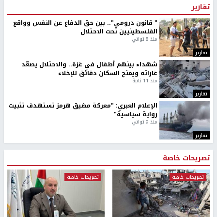
تقارير
" قانون درومي".. بين حق الدفاع عن النفس وواقع
الفلسطينيين تحت الاحتلال
منذ 8 ثواني
تقارير
شهداء بينهم أطفال في غزة.. والاحتلال يصعّد
غاراته ويمنح السكان دقائق للإخلاء
منذ 11 ثانية
تقارير
الإعلام العبري: "معركة مضيق هرمز تستهدف تثبيت
رواية سياسية"
منذ 9 ثواني
تقارير
تصريحات خاصة
تصريحات خاصة
تصريحات خاصة