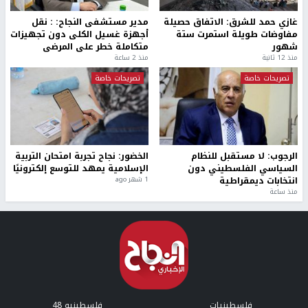
غازي حمد للشرق: الاتفاق حصيلة
مدير مستشفى النجاح: : نقل
مفاوضات طويلة استمرت ستة
أجهزة غسيل الكلى دون تجهيزات
شهور
متكاملة خطر على المرضى
منذ 12 ثانية
منذ 2 ساعة
تصريحات خاصة
تصريحات خاصة
الرجوب: لا مستقبل للنظام
الخضور: نجاح تجربة امتحان التربية
السياسي الفلسطيني دون
الإسلامية يمهد للتوسع إلكترونيًا
انتخابات ديمقراطية
1 شهر ago
منذ ساعة
فلسطينيات
فلسطينيو 48