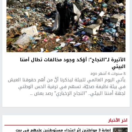
الأتيرة لـ"النجاح": أؤكد وجود مخالفات تطال أمننا
البيئي
8 سنوات، 4 أشهر ago
يأتي اليوم العالمي للبيئة ليذكرنا أنَّ من أهم حقوقنا العيش
في بيئة نظيفة صحيّة، تسهم في ترقية الحس الوطني
لجهة أمننا البيئي.. "النجاح الإخباري" رصد بعض ...
اخر الأخبار
إصابة 3 مواطنين إثر اعتداء مستوطنين عليهم في بيت