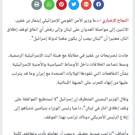
النجاح الإخباري -
دعا وزير الأمن القومي الإسرائيلي إيتمار بن غفير،
الاثنين، إلى مواصلة العدوان على لبنان وإلى رفض أي اتفاق لوقف إطلاق
النار، معتبرا أن “لبنان يجب أن يكون ملعبا لدولة إسرائيل”.
جاءت تصريحات بن غفير في مقابلة مع هيئة البث الإسرائيلية الرسمية،
وسط تصاعد الخلافات داخل الأوساط السياسية والأمنية الإسرائيلية
بشأن التفاهمات التي تقودها الولايات المتحدة مع إيران وما قد يترتب
عليها من إنهاء للحرب على الجبهة اللبنانية.
وقال الوزير اليميني المتطرف إن إسرائيل “لا تستطيع الموافقة على
وقف إطلاق النار في لبنان”، داعيا رئيس الوزراء بنيامين نتنياهو إلى
إبلاغ الرئيس الأمريكي دونالد ترامب بهذا الموقف.
وأضاف: “ترامب صديق حقيقي ويجب أن نعامله بأدب ونعانقه، لكننا