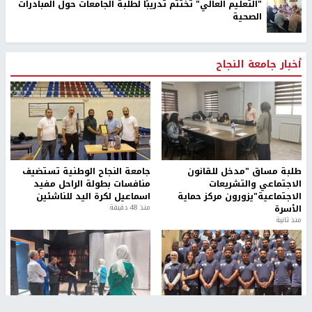
"التعليم العالي" تختتم تدريبًا لطلبة الجامعات حول المبادرات
الصحية
أخبار جامعة النجاح
طلبة مساق "مدخل للقانون
جامعة النجاح الوطنية تستضيف
الاجتماعي والتشريعات
منافسات بطولة الراحل مفيد
الاجتماعية"يزورون مركز حماية
اسماعيل لكرة اليد للناشئين
الأسرة
منذ 48 دقيقة
منذ ثانية