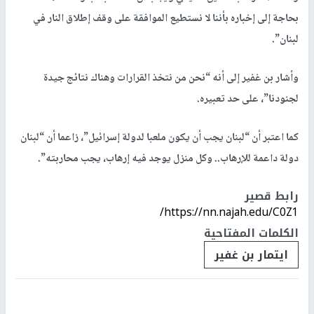
بحاجة إلى إخباره بأننا لا نستطيع الموافقة على وقف إطلاق النار في
لبنان”.
وأشار بن غفير إلى أنه “نحن من نتخذ القرارات وهناك نتائج جيدة
لجنودنا”، على حد تعبيره.
كما اعتبر أن “لبنان يجب أن يكون ملعبا لدولة إسرائيل”، زاعما أن “لبنان
دولة داعمة للإرهاب.. وكل منزل يوجد فيه إرهاب، يجب محاربته”.
رابط قصير
https://nn.najah.edu/C0Z1/
الكلمات المفتاحية
ايتمار بن غفير