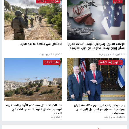
تقارير
شؤون إسرائيلية
الإعلام العبري: إسرائيل تترقب "ساعة القرار"
الاحتلال في متاهة ما بعد الحرب
بشأن إيران وسط مخاوف من حرب إقليمية
2 شهرين، 2 أسبوعين ago
1 شهر، 1 اسبوع. ago
شؤون إسرائيلية
فلسطينيات
يديعوت: ترامب لم يعتزم مهاجمة إيران
سلطات الاحتلال تستخدم الأوامر العسكرية
وتراجع التنسيق مع إسرائيل إلى أدنى
لتوسيع مناطق نفوذ المستوطنات في
مستوياته
الضفة
5 أيام، 4 ساعات ago
1 شهر ago