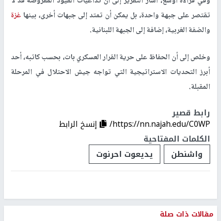
وفي قراءة أوسع، أشار التقرير إلى أن تداعيات القيود المفروضة قد لا
تقتصر على جبهة واحدة، بل يمكن أن تمتد إلى جبهات أخرى، بينها
غزة
والضفة الغربية، إضافة إلى الجبهة اللبنانية.
وخلص إلى أن الحفاظ على حرية القرار العسكري بات، بحسب كاتبه، أحد
أبرز التحديات الاستراتيجية التي تواجه جيش الاحتلال في المرحلة
المقبلة.
رابط قصير
https://nn.najah.edu/C0WP/
إنسخ الرابط
الكلمات المفتاحية
واشنطن
يديعوت احرنوت
مقالات ذات صلة