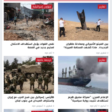
تقارير
شؤون إسرائيلية
بين الفيتو الأميركي ومعادلة طهران
نقص القوات يؤجل استهداف الاحتلال
الجديدة.. ماذا كشفت الصحافة العبرية؟
لمخيم جديد في الضفة
2 شهرين ago
5 أيام ago
تقارير
ترجمة خاصة
الإعلام العبري: "معركة مضيق هرمز
هآرتس: إسرائيل بين شبح الحرب مع إيران
تستهدف تثبيت رواية سياسية"
واستنزاف الميدان في جنوب لبنان
3 أسابيع، 3 أيام ago
2 شهرين، 2 أسبوعين ago