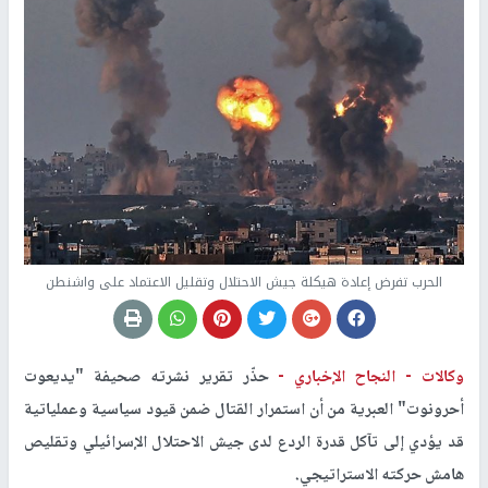
الحرب تفرض إعادة هيكلة جيش الاحتلال وتقليل الاعتماد على واشنطن
وكالات -
النجاح الإخباري -
حذّر تقرير نشرته صحيفة "يديعوت
أحرونوت" العبرية من أن استمرار القتال ضمن قيود سياسية وعملياتية
قد يؤدي إلى تآكل قدرة الردع لدى جيش الاحتلال الإسرائيلي وتقليص
هامش حركته الاستراتيجي.