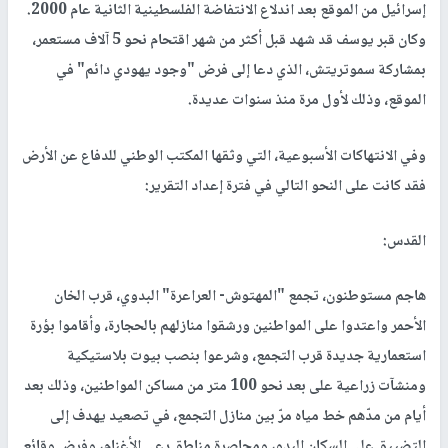
إسرائيل من الموقع بعد اندلاع الانتفاضة الفلسطينية الثانية عام 2000.
وكان قبر يوسف قد شهد قبل أكثر من شهر اقتحام نحو 5 آلاف مستعمر،
بمشاركة سموتريتش، الذي دعا إلى فرض "وجود يهودي دائم" في
الموقع، وذلك لأول مرة منذ سنوات عديدة.
وفي الانتهاكات الأسبوعية، التي وثقها المكتب الوطني للدفاع عن الأرض
فقد كانت على النحو التالي في فترة إعداد التقرير:
القدس
:
هاجم مستوطنون، تجمع "المهتوش- العراعرة" البدوي، قرب الخان
الأحمر واعتدوا على المواطنين ورشقوا منازلهم بالحجارة، وأقاموا بؤرة
استعمارية جديدة قرب التجمع، وشرعوا بنصب بيوت بلاستيكية
ومنشآت زراعية على بعد نحو 100 متر من مساكن المواطنين، وذلك بعد
أيام من مدّهم خط مياه مرّ بين منازل التجمع، في تصعيد يهدف إلى
التضييق على السكان البدو، ومحاصرة مناطق رعي الأغنام، وفرض وقائع