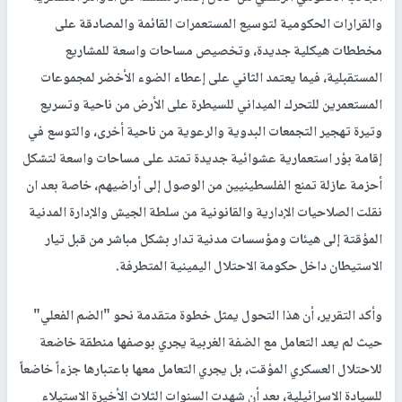
والقرارات الحكومية لتوسيع المستعمرات القائمة والمصادقة على
مخططات هيكلية جديدة، وتخصيص مساحات واسعة للمشاريع
المستقبلية، فيما يعتمد الثاني على إعطاء الضوء الأخضر لمجموعات
المستعمرين للتحرك الميداني للسيطرة على الأرض من ناحية وتسريع
وتيرة تهجير التجمعات البدوية والرعوية من ناحية أخرى، والتوسع في
إقامة بؤر استعمارية عشوائية جديدة تمتد على مساحات واسعة لتشكل
أحزمة عازلة تمنع الفلسطينيين من الوصول إلى أراضيهم، خاصة بعد ان
نقلت الصلاحيات الإدارية والقانونية من سلطة الجيش والإدارة المدنية
المؤقتة إلى هيئات ومؤسسات مدنية تدار بشكل مباشر من قبل تيار
الاستيطان داخل حكومة الاحتلال اليمينية المتطرفة.
وأكد التقرير، أن هذا التحول يمثل خطوة متقدمة نحو "الضم الفعلي"
حيث لم يعد التعامل مع الضفة الغربية يجري بوصفها منطقة خاضعة
للاحتلال العسكري المؤقت، بل يجري التعامل معها باعتبارها جزءاً خاضعاً
للسيادة الاسرائيلية، بعد أن شهدت السنوات الثلاث الأخيرة الاستيلاء