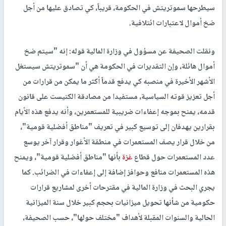
سيطرحها سموتريتش في الحكومة، قريباً، كي تصادق عليها من أجل
ضخ أموال لاعتبارات ائتلافية.
ونقلت الصحيفة عن مسؤول في وزارة المالية قوله: إنه "سيتم ضخ
أموال هائلة، وإن التقديرات في الحكومة هي أن "سموتريتش سيستغل
الأشهر الأخيرة في منصبه كي يدفع قدماً أكثر ما يمكن من قرارات من
أجل تعزيز قوته السياسية، مستفيدا من مصادقة الكنيست على قانون
قدمه، يمنح بموجه إعفاءات ضريبية للمستعمرين، وأنه يدفع هذه الأيام
بقرارين يهدفان إلى توسيع كبير في تعريف "مناطق أفضلية قومية"،
من خلال قرار يصف المستعمرات في منطقة الأغوار وقرار آخر يوسع
عدد المستعمرات حول قطاع
غزة
بأنها "مناطق أفضلية قومية"، ويمنح
هذه المستعمرات منافع وحوافز إضافة إلى إعفاءات في الضرائب. كما
يجري البحث في وزارة المالية في مقترحات أخرى لمشاريع قرارات
حكومية من شأنها تحويل ميزانيات بحجم كبير خلال سنة الميزانية
الحالية والسنوات المقبلة لأهداف "مختلف حولها"، حسب الصحيفة،