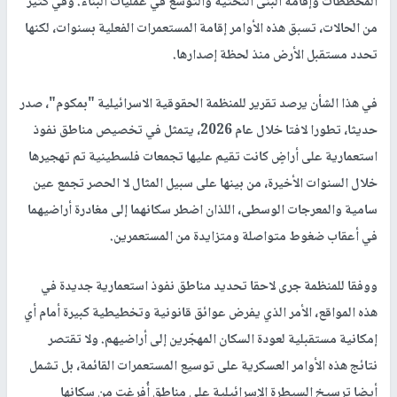
المخططات وإقامة البنى التحتية والتوسع في عمليات البناء. وفي كثير
من الحالات، تسبق هذه الأوامر إقامة المستعمرات الفعلية بسنوات، لكنها
تحدد مستقبل الأرض منذ لحظة إصدارها.
في هذا الشأن يرصد تقرير للمنظمة الحقوقية الاسرائيلية "بمكوم"، صدر
حديثا، تطورا لافتا خلال عام 2026، يتمثل في تخصيص مناطق نفوذ
استعمارية على أراضٍ كانت تقيم عليها تجمعات فلسطينية تم تهجيرها
خلال السنوات الأخيرة، من بينها على سبيل المثال لا الحصر تجمع عين
سامية والمعرجات الوسطى، اللذان اضطر سكانهما إلى مغادرة أراضيهما
في أعقاب ضغوط متواصلة ومتزايدة من المستعمرين.
ووفقا للمنظمة جرى لاحقا تحديد مناطق نفوذ استعمارية جديدة في
هذه المواقع، الأمر الذي يفرض عوائق قانونية وتخطيطية كبيرة أمام أي
إمكانية مستقبلية لعودة السكان المهجّرين إلى أراضيهم. ولا تقتصر
نتائج هذه الأوامر العسكرية على توسيع المستعمرات القائمة، بل تشمل
أيضا ترسيخ السيطرة الإسرائيلية على مناطق أُفرغت من سكانها