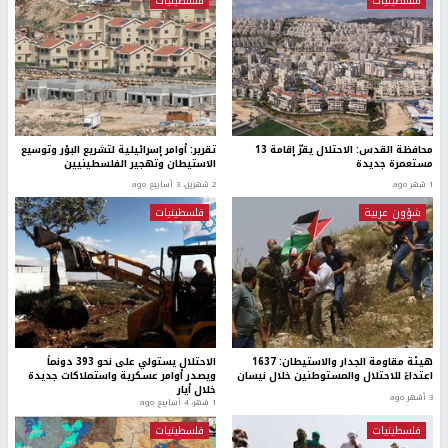
فلسطينيات
فلسطينيات
محافظة القدس: الاحتلال يقرّ إقامة 13
تقرير: أوامر إسرائيلية لتشريع البؤر وتوسيع
مستعمرة جديدة
الاستيطان وتهجير الفلسطينيين
1 شهر ago
2 شهرين، 3 أسابيع ago
شؤون عربية
فلسطينيات
هيئة مقاومة الجدار والاستيطان: 1637
الاحتلال يستولي على نحو 393 دونماً
اعتداءً للاحتلال والمستوطنين خلال نيسان
ويصدر أوامر عسكرية واستملاكات جديدة
خلال أيار
3 أشهر ago
1 شهر، 4 أسابيع ago
فلسطينيات
فلسطينيات