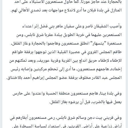
بالحجارة عند حاجز عورتا. كما حاول مستعمرون الاستيلاء على أحد
المنازل في بلدة قبلان ما أدى لاندلاع مواجهات بعد تصدي الأهالي لهم.
وأصيب الشقيقان ناصر وعلي سفيان ماهر بني فضل إثر اعتداء
المستعمرين عليهما في خربة الطويل ببلدة عقربا شرق نابلس، ومن
مستعمرة "يتسهار" انطلق مستعمرون وهاجموا بالحجارة وغاز الفلفل،
طاقم المجلس القروي في عصيرة القبلية الذين توجهوا برفقة طواقم
الإطفاء لإطفاء حريق اندلع بين القرية وقرية عوريف، وبعد تمكنهم من
إخماده، هاجمهم مستعمرون، ما أدى إلى تحطم مركبتين وإصابه رئيس
المجلس عبد القادر مخلوف برفقة عضو المجلس إبراهيم أحمد بالاختناق.
وفي بلدة بيتا، هاجم مستعمرون منطقة الحسبة واعتدوا على حارس
يعمل فيها بالضرب، قبل أن يرشوه بغاز الفلفل.
وفي قريتي بيت دجن وسالم شرق نابلس، رعى مستعمرون أبقارهم في
أراضٍ زراعية على أراضي القريتين في استمرار لسياسة السيطرة على