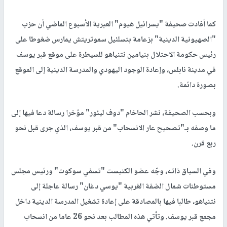
كما أفادت صحيفة "يسرائيل هيوم" العبرية الأسبوع الماضي أن حزب
"الصهيونية الدينية" بزعامة بتسلئيل سموتريتش يمارس ضغوطا على
رئيس حكومة الاحتلال بنيامين نتنياهو للسيطرة على موقع قبر يوسف
في مدينة نابلس، وإعادة الوجود اليهودي والمدرسة الدينية إلى الموقع
بصورة دائمة.
وبحسب الصحيفة، نشر الحاخام "دوف ليئور" مؤخرا رسالة دعا فيها إلى
ما وصفه بـ"تصحيح عار الانسحاب" من قبر يوسف، الذي جرى قبل نحو
ربع قرن.
وفي السياق ذاته، وجّه عضو الكنيست "تسفي سوكوت" ورئيس مجلس
مستوطنات شمال الضفة الغربية "يوسي دغان" رسالة عاجلة إلى
نتنياهو، طالبا فيها بالمصادقة على إعادة تشغيل المدرسة الدينية داخل
مجمع قبر يوسف. وتأتي هذه المطالب بعد نحو 26 عاما من انسحاب