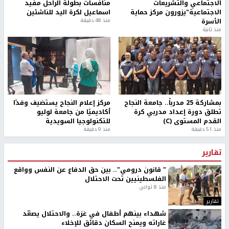
الاجتماعي والتشريعات
منافسات بطولة الراحل مفيد
الاجتماعية"يزورون مركز حماية
اسماعيل لكرة اليد للناشئين
الأسرة
منذ 48 دقيقة
منذ ثانية
بمشاركة 25 مدرباً.. جامعة النجاح
مركز إعلام النجاح يستضيف وفدًا
تطلق دورة إعداد مدربي كرة
أكاديميًا من جامعة لوليو
القدم المستوى (C)
للتكنولوجيا السويدية
منذ 51 دقيقة
منذ 9 دقيقة
تقارير
" قانون درومي".. بين حق الدفاع عن النفس وواقع
الفلسطينيين تحت الاحتلال
منذ 8 ثواني
تقارير
شهداء بينهم أطفال في غزة.. والاحتلال يصعّد
غاراته ويمنح السكان دقائق للإخلاء