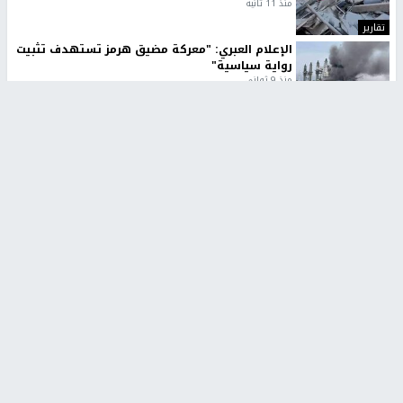
منذ 11 ثانية
تقارير
الإعلام العبري: "معركة مضيق هرمز تستهدف تثبيت
رواية سياسية"
منذ 9 ثواني
تقارير
تصريحات خاصة
تصريحات خاصة
تصريحات خاصة
غازي حمد للشرق: الاتفاق حصيلة
مدير مستشفى النجاح: : نقل
مفاوضات طويلة استمرت ستة
أجهزة غسيل الكلى دون تجهيزات
شهور
متكاملة خطر على المرضى
منذ 12 ثانية
منذ 2 ساعة
تصريحات خاصة
تصريحات خاصة