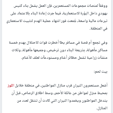
ووفقاً لمنصات مجموعات المستعمرين، فإن العمل يشمل بناء كنيس
يهودي داخل البؤرة الاستعمارية، فيما جرت إعادة البناء بالاعتماد على
تبرعات مالية واسعة، جُمعت فور انتهاء عملية الهدم لتثبيت الاستعماري
في المنطقة.
وفي تجمع أم قصة في مسافر يطا أخطرت قوات الاحتلال بهدم خمسة
مساكن مأهولة، بذريعة البناء دون ترخيص، وجميعها مأهولة، وثلاث
منشآت زراعية تشمل حظائر أغنام ومستودعاًت لعلف الأغنام.
بيت لحم:
أشعل مستعمرون النيران قرب منازل المواطنين، في منطقة خلايل
اللوز
بمحيط منزل لمواطن من عائلة الأحمر، وسط اطلاق الرصاص، قبل أن
يتدخل المواطنون ويخمدوا النيران التي كادت أن تنتقل لعدد من
المنازل.