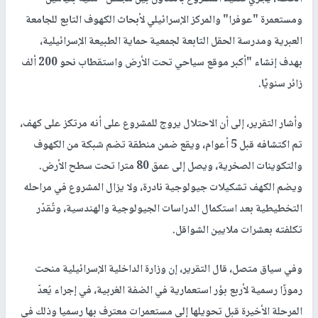
ومستعمرة "عوفرا" والمركز الإسرائيلي لأبحاث الكهوف التابع للجامعة
العبرية ومدرسة الحقل التابعة لجمعية حماية الطبيعة الإسرائيلية،
بهدف إنشاء "أكبر موقع سياحي تحت الأرض واستقطاب نحو 200 ألف
زائر سنويًا.
وأشار التقرير، إلى أن الاحتلال يروج للمشروع على أنه مرتكز على كهف،
تم اكتشافه قبل 5 أعوام، ويقع ضمن منطقة تضم شبكة من الكهوف
والتكوينات الصخرية، ويصل إلى عمق 80 مترا تحت سطح الأرض.
ويضم الكهف تشكيلات جيولوجية نادرة، ولا يزال المشروع في مراحله
التخطيطية بعد استكمال الدراسات الجيولوجية والهندسية، وتُقدّر
تكلفته بعشرات ملايين الشواقل.
وفي سياق متصل، قال التقرير، إن وزارة الداخلية الإسرائيلية منحت
رموزًا رسمية لأربع بؤر استعمارية في الضفة الغربية، في إجراء يُعدّ
المرحلة الأخيرة قبل تحويلها إلى مستعمرات معترف بها رسميا وذلك في