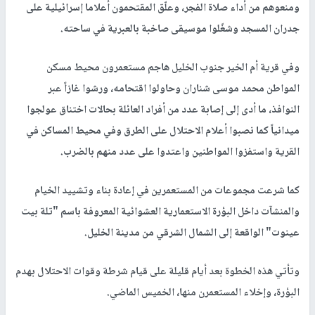
ومنعوهم من أداء صلاة الفجر، وعلّق المقتحمون أعلاما إسرائيلية على
جدران المسجد وشغّلوا موسيقى صاخبة بالعبرية في ساحته.
وفي قرية أم الخير جنوب الخليل هاجم مستعمرون محيط مسكن
المواطن محمد موسى شناران وحاولوا اقتحامه، ورشوا غازاً عبر
النوافذ، ما أدى إلى إصابة عدد من أفراد العائلة بحالات اختناق عولجوا
ميدانياً كما نصبوا أعلام الاحتلال على الطرق وفي محيط المساكن في
القرية واستفزوا المواطنين واعتدوا على عدد منهم بالضرب.
كما شرعت مجموعات من المستعمرين في إعادة بناء وتشييد الخيام
والمنشآت داخل البؤرة الاستعمارية العشوائية المعروفة باسم "تلة بيت
عينوت" الواقعة إلى الشمال الشرقي من مدينة الخليل.
وتأتي هذه الخطوة بعد أيام قليلة على قيام شرطة وقوات الاحتلال بهدم
البؤرة، وإخلاء المستعمرن منها، الخميس الماضي.