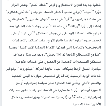
خطوة جديدة لتعزيز الاستعماري وفرض "خطة الضم". وشمل القرار
بؤرة "أسيف" (نوفي نحاميا) شمال الضفة الغربية، و"ملائخي هشالوم"
في منطقة بنيامين، و"أفيا" في تجمع "غوش عتصيون" الاستيطاني،
إضافة إلى بؤرة "ييتاف" في منطقة الأغوار. وجاءت هذه الخطوة بعد
توقيع قائد المنطقة الوسطى في جيش الاحتلال، "آفي بلوت"، على
تحديد حدود النفوذ الخاصة بالبؤر الأربع، عقب استكمال الإجراءات
التخطيطية والإدارية التي نفذتها "الإدارة المدنية الإسرائيلية" وهيئة
"شؤون الاستيطان التابعة لوزارة الجيش". وبموجب هذا الاعتراف،
ستتمكن المستعمرات الجديدة من الحصول على خدمات حكومية
مباشرة، تشمل الربط بشبكات المياه التابعة لشركة "ميكوروت"، وتوفير
خدمات البريد الرسمية، إضافة إلى تخصيص موازنات للبنى التحتية
والدعم الأمني. وتأتي هذه الخطوة ضمن سياسة إسرائيلية أوسع
لتسوية أوضاع البؤر الاستعمارية في الضفة الغربية، إذ تشير معطيات
إسرائيلية إلى منح 37 رمزًا رسميًا لمستعمرات وبؤر استعمارية خلال
الأشهر الستة الماضية.