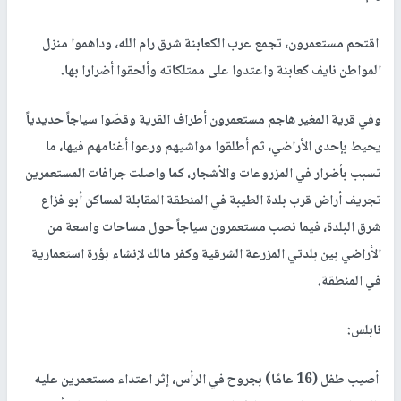
اقتحم مستعمرون، تجمع عرب الكعابنة شرق رام الله، وداهموا منزل
المواطن نايف كعابنة واعتدوا على ممتلكاته وألحقوا أضرارا بها.
وفي قرية المغير هاجم مستعمرون أطراف القرية وقصّوا سياجاً حديدياً
يحيط بإحدى الأراضي، ثم أطلقوا مواشيهم ورعوا أغنامهم فيها، ما
تسبب بأضرار في المزروعات والأشجار، كما واصلت جرافات المستعمرين
تجريف أراض قرب بلدة الطيبة في المنطقة المقابلة لمساكن أبو فزاع
شرق البلدة، فيما نصب مستعمرون سياجاً حول مساحات واسعة من
الأراضي بين بلدتي المزرعة الشرقية وكفر مالك لإنشاء بؤرة استعمارية
في المنطقة.
نابلس:
أصيب طفل (16 عامًا) بجروح في الرأس، إثر اعتداء مستعمرين عليه