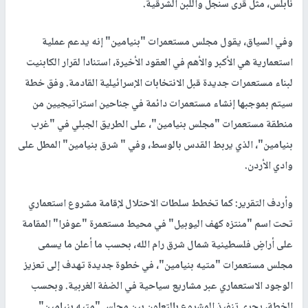
نابلس، مثل قرى سنجل واللبن الشرقية.
وفي السياق، يقول مجلس مستعمرات "بنيامين" إنه يدعم عملية
استعمارية هي الأكبر والأهم في العقود الأخيرة، استنادا لقرار الكابنيت
لبناء مستعمرات جديدة قبل الانتخابات الإسرائيلية القادمة. وفق خطة
سيتم بموجبها إنشاء مستعمرات دائمة في جناحين استراتيجيين من
منطقة مستعمرات "مجلس بنيامين"، على الطريق الجبلي في "غرب
بنيامين"، الذي يربط القدس بالوسط، وفي " شرق بنيامين" المطل على
وادي الأردن.
وأردف التقرير: كما تخطط سلطات الاحتلال لإقامة مشروع استعماري
تحت اسم "منتزه كهف اليوبيل" في محيط مستعمرة "عوفرا" المقامة
على أراضٍ فلسطينية شمال شرق رام الله، بحسب ما أعلن ما يسمى
مجلس مستعمرات "متيه بنيامين"، في خطوة جديدة تهدف إلى تعزيز
الوجود الاستعماري عبر مشاريع سياحية في الضفة الغربية. وبحسب
الخطة، يجري تنفيذ المشروع بالتعاون بين مجلس "متيه بنيامين"