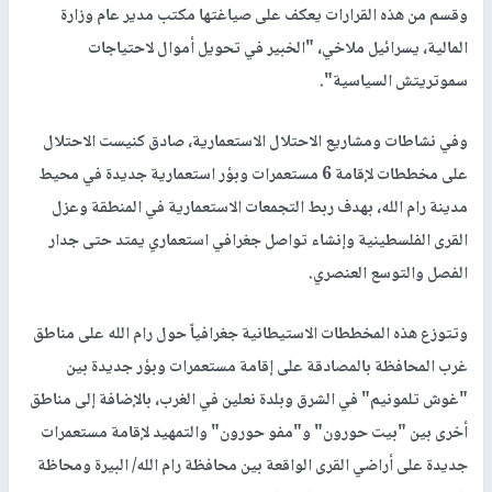
وقسم من هذه القرارات يعكف على صياغتها مكتب مدير عام وزارة
المالية، يسرائيل ملاخي، "الخبير في تحويل أموال لاحتياجات
سموتريتش السياسية".
وفي نشاطات ومشاريع الاحتلال الاستعمارية، صادق كنيست الاحتلال
على مخططات لإقامة 6 مستعمرات وبؤر استعمارية جديدة في محيط
مدينة رام الله، بهدف ربط التجمعات الاستعمارية في المنطقة وعزل
القرى الفلسطينية وإنشاء تواصل جغرافي استعماري يمتد حتى جدار
الفصل والتوسع العنصري.
وتتوزع هذه المخططات الاستيطانية جغرافياً حول رام الله على مناطق
غرب المحافظة بالمصادقة على إقامة مستعمرات وبؤر جديدة بين
"غوش تلمونيم" في الشرق وبلدة نعلين في الغرب، بالإضافة إلى مناطق
أخرى بين "بيت حورون" و"مفو حورون" والتمهيد لإقامة مستعمرات
جديدة على أراضي القرى الواقعة بين محافظة رام الله/ البيرة ومحاظة