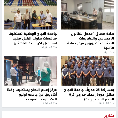
طلبة مساق "مدخل للقانون
جامعة النجاح الوطنية تستضيف
الاجتماعي والتشريعات
منافسات بطولة الراحل مفيد
الاجتماعية"يزورون مركز حماية
اسماعيل لكرة اليد للناشئين
الأسرة
منذ 48 دقيقة
منذ ثانية
بمشاركة 25 مدرباً.. جامعة النجاح
مركز إعلام النجاح يستضيف وفدًا
تطلق دورة إعداد مدربي كرة
أكاديميًا من جامعة لوليو
القدم المستوى (C)
للتكنولوجيا السويدية
منذ 51 دقيقة
منذ 9 دقيقة
تقارير