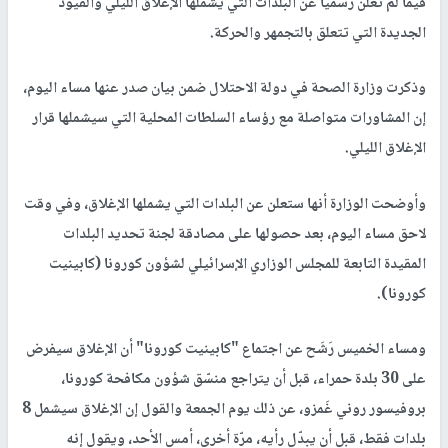
فيما لم تعلن رسميًا عن البلدات التي يشملها الإغلاق الليلي والقيود
الجديدة التي تتعلق بالتجمهر والحركة.
وذكرت وزارة الصحة في دولة الاحتلال ضمن بيان صدر عنها مساء اليوم،
إن المشاورات متواصلة مع رؤساء السلطات المحلية التي سيشملها قرار
الإغلاق الليلي.
وأوضحت الوزارة أنها ستعلن عن البلدات التي يشملها الإغلاق، وفي وقت
لاحق مساء اليوم، بعد حصولها على مصادقة لجنة تحديد البلدات
المقيدة التابعة للمجلس الوزاري الإسرائيلي لشؤون كورونا (كابينيت
كورونا).
ومساء الخميس رَشَح عن اجتماع "كابينيت كورونا" أن الإغلاق سيفرض
على 30 بلدة حمراء، قبل أن يتراجع منسّق شؤون مكافحة كورونا،
بروفيسور روني غَمزو، عن ذلك يوم الجمعة والقول إن الإغلاق سيشمل 8
بلدات فقط، قبل أن يبدّل رأيه، مرّة أخرى، أمس الأحد، ويقول إنه