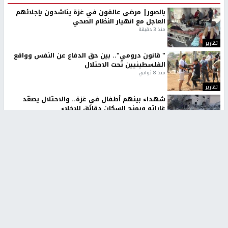
بالصور| مرضى عالقون في غزة يناشدون بإجلائهم
العاجل مع انهيار النظام الصحي
منذ 3 دقيقة
تقارير
" قانون درومي".. بين حق الدفاع عن النفس وواقع
الفلسطينيين تحت الاحتلال
منذ 8 ثواني
تقارير
شهداء بينهم أطفال في غزة.. والاحتلال يصعّد
غاراته ويمنح السكان دقائق للإخلاء
منذ 11 ثانية
تقارير
تصريحات خاصة
تصريحات خاصة
تصريحات خاصة