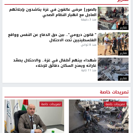
بالصور| مرضى عالقون في غزة يناشدون بإجلائهم
العاجل مع انهيار النظام الصحي
منذ 3 دقيقة
تقارير
" قانون درومي".. بين حق الدفاع عن النفس وواقع
الفلسطينيين تحت الاحتلال
منذ 8 ثواني
تقارير
شهداء بينهم أطفال في غزة.. والاحتلال يصعّد
غاراته ويمنح السكان دقائق للإخلاء
منذ 11 ثانية
تقارير
تصريحات خاصة
تصريحات خاصة
تصريحات خاصة