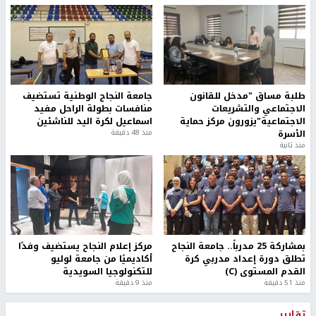
طلبة مساق "مدخل للقانون
جامعة النجاح الوطنية تستضيف
الاجتماعي والتشريعات
منافسات بطولة الراحل مفيد
الاجتماعية"يزورون مركز حماية
اسماعيل لكرة اليد للناشئين
الأسرة
منذ 48 دقيقة
منذ ثانية
بمشاركة 25 مدرباً.. جامعة النجاح
مركز إعلام النجاح يستضيف وفدًا
تطلق دورة إعداد مدربي كرة
أكاديميًا من جامعة لوليو
القدم المستوى (C)
للتكنولوجيا السويدية
منذ 51 دقيقة
منذ 9 دقيقة
تقارير