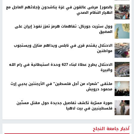
بالصور| مرضى عالقون في غزة يناشدون بإجلائهم العاجل مع
انهيار النظام الصحي
وول ستريت جورنال: تفاهمات هرمز تعزز نفوذ إيران على
المضيق
الاحتلال يقتحم قرى في نابلس ويداهم منازل ويستجوب
مواطنين
الاحتلال يطرح عطاءً لبناء 627 وحدة استيطانية في رام الله
والبيرة
ملتقى "شعراء من أجل فلسطين" في الأرجنتين يحيي إرث
محمود درويش
صورة مسرّبة تكشف تفاصيل جديدة حول مقتل مسنّين
فلسطينيين في بيت لاهيا
أخبار جامعة النجاح