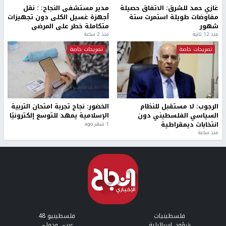
غازي حمد للشرق: الاتفاق حصيلة
مدير مستشفى النجاح: : نقل
مفاوضات طويلة استمرت ستة
أجهزة غسيل الكلى دون تجهيزات
شهور
متكاملة خطر على المرضى
منذ 12 ثانية
منذ 2 ساعة
تصريحات خاصة
تصريحات خاصة
الرجوب: لا مستقبل للنظام
الخضور: نجاح تجربة امتحان التربية
السياسي الفلسطيني دون
الإسلامية يمهد للتوسع إلكترونيًا
انتخابات ديمقراطية
1 شهر ago
منذ ساعة
فلسطينيات
فلسطينيو 48
شؤون إسرائيلية
عربي ودولي