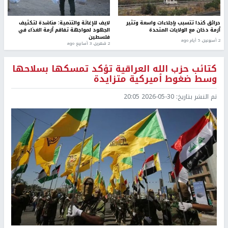
حرائق كندا تتسبب بإجلاءات واسعة وتثير
لايف للإغاثة والتنمية: مناشدة لتكثيف
أزمة دخان مع الولايات المتحدة
الجهود لمواجهة تفاقم أزمة الغذاء في
فلسطين
2 أسبوعين، 5 أيام ago
2 شهرين، 3 أسابيع ago
كتائب حزب الله العراقية تؤكد تمسكها بسلاحها
وسط ضغوط أميركية متزايدة
تم النشر بتاريخ:
2026-05-30 20:05