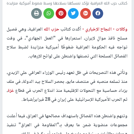
كتائب حزب الله العراقية تؤكد تمسكها بسلاحها وسط ضغوط أميركية متزايدة
وكالات -
النجاح الإخباري -
أكّدت كتائب
حزب الله
العراقية، وهي فصيل
مسلح نافذ موالٍ لإيران، استمرارها في "العمل الجهادي"، في وقت
تواجه فيه الحكومة العراقية ضغوطًا أميركية متزايدة لضبط سلاح
الفصائل المسلحة التي تصنفها واشنطن على لوائح الإرهاب.
وتأتي هذه التصريحات في ظل تعهد رئيس الوزراء العراقي علي الزيدي،
منذ تسلمه منصبه في منتصف مايو، بحصر السلاح بيد الدولة، في ملف
يزداد حساسية مع التحولات الإقليمية منذ اندلاع الحرب في قطاع
غزة
،
ثم الحرب الأميركية الإسرائيلية على إيران في 28 فبراير/شباط.
وتتهم واشنطن هذه الفصائل باستهداف مصالحها في العراق، فيما أعلنت
مجموعات منضوية ضمن ما يعرف بـ"المقاومة في العراق" تنفيذ