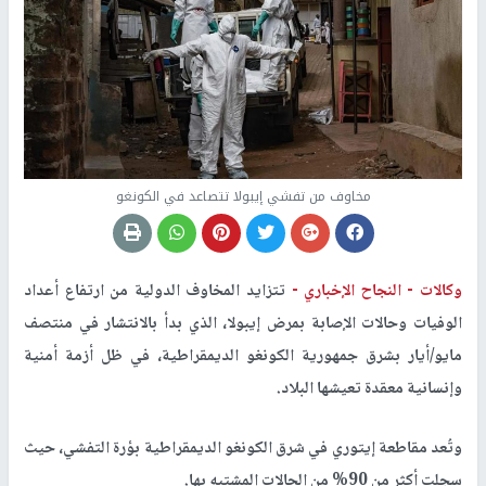
مخاوف من تفشي إيبولا تتصاعد في الكونغو
وكالات -
النجاح الإخباري -
تتزايد المخاوف الدولية من ارتفاع أعداد
الوفيات وحالات الإصابة بمرض إيبولا، الذي بدأ بالانتشار في منتصف
مايو/أيار بشرق جمهورية الكونغو الديمقراطية، في ظل أزمة أمنية
وإنسانية معقدة تعيشها البلاد.
وتُعد مقاطعة إيتوري في شرق الكونغو الديمقراطية بؤرة التفشي، حيث
سجلت أكثر من 90% من الحالات المشتبه بها.