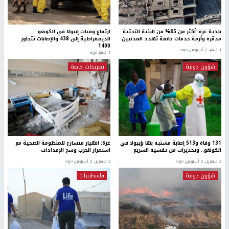
بلدية غزة: أكثر من 85% من البنية التحتية
ارتفاع وفيات إيبولا في الكونغو
مدمّرة وأزمة خدمات خانقة تهدد المدنيين
الديمقراطية إلى 438 والإصابات تتجاوز
1400
1 شهر، 2 أسبوعين ago
1 شهر ago
شؤون دولية
تصريحات خاصة
131 وفاة و513 إصابة مشتبه بها بإيبولا في
غزة: انهيار متسارع للمنظومة الصحية مع
الكونغو.. وتحذيرات من تفشيه السريع
استمرار الحرب وشح الإمدادات
2 شهرين، 2 أسبوعين ago
2 شهرين، 2 أسبوعين ago
شؤون دولية
فلسطينيات