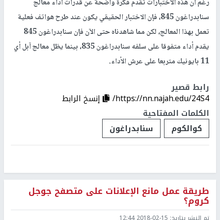
رغم أن هذه الاختبارات تقدم فكرة واضحة عن قدرات أداء معالج
سنابدراغون 845، فإن الاختبار الحقيقي يكون عند طرح هواتف فعلية
تعمل بهذا المعالج، لكن مما شاهدناه حتى الآن فإن سنابدراغون 845
يقدم أداء متفوقا على سلفه سنابدراغون 835، بينما يظل معالج آبل أي
11 بايونيك متربعا على عرش الأداء.
رابط قصير
https://nn.najah.edu/24S4/
إنسخ الرابط
الكلمات المفتاحية
كوالكوم
سنابدراغون
طريقة عمل مانع الإعلانات على متصفح جوجل
كروم؟
تم النشر بتاريخ:
2018-02-15 12:44