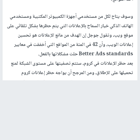
وسوف يتاح لكل من مستخدمي أجهزة الكمبيوتر المكتبية ومستخدمي
الهاتف الذكي خيار السماح بالإعلانات التي يتم حظرها بشكل تلقائي على
موقع ويب، وتقول جوجل إن الهدف من مانع الإعلانات هو تحسين
إعلانات الويب، وأن 42 في المئة من المواقع التي أخفقت في معايير
Better Ads standards حلت مشكلاتها بالفعل.
بعد حظر الإعلانات في كروم، ستتم تصفيتها على مستوى الشبكة لمنع
تحميلها على الإطلاق، ومن المرجح أن يواجه حظر إعلانات كروم
انتقادات من المعلنين والناشرين، ولكن إذا حقق هدفه المتمثل في
تحسين معايير إعلانات الويب، فسيكون ذلك أمرًا جيدا للصناعة بأكملها.
رابط قصير
https://nn.najah.edu/24S3/
الكلمات المفتاحية
الإعلانات
كروم