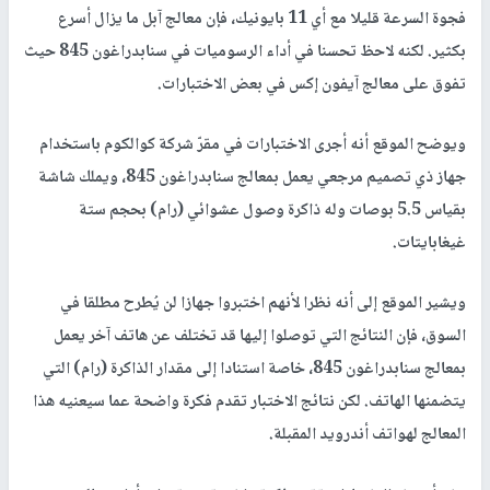
فجوة السرعة قليلا مع أي 11 بايونيك، فإن معالج آبل ما يزال أسرع
بكثير. لكنه لاحظ تحسنا في أداء الرسوميات في سنابدراغون 845 حيث
تفوق على معالج آيفون إكس في بعض الاختبارات.
ويوضح الموقع أنه أجرى الاختبارات في مقرّ شركة كوالكوم باستخدام
جهاز ذي تصميم مرجعي يعمل بمعالج سنابدراغون 845، ويملك شاشة
بقياس 5.5 بوصات وله ذاكرة وصول عشوائي (رام) بحجم ستة
غيغابايتات.
ويشير الموقع إلى أنه نظرا لأنهم اختبروا جهازا لن يُطرح مطلقا في
السوق، فإن النتائج التي توصلوا إليها قد تختلف عن هاتف آخر يعمل
بمعالج سنابدراغون 845، خاصة استنادا إلى مقدار الذاكرة (رام) التي
يتضمنها الهاتف. لكن نتائج الاختبار تقدم فكرة واضحة عما سيعنيه هذا
المعالج لهواتف أندرويد المقبلة.