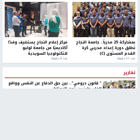
بمشاركة 25 مدرباً.. جامعة النجاح
مركز إعلام النجاح يستضيف وفدًا
تطلق دورة إعداد مدربي كرة
أكاديميًا من جامعة لوليو
القدم المستوى (C)
للتكنولوجيا السويدية
منذ 51 دقيقة
منذ 9 دقيقة
تقارير
" قانون درومي".. بين حق الدفاع عن النفس وواقع
الفلسطينيين تحت الاحتلال
منذ 8 ثواني
تقارير
شهداء بينهم أطفال في غزة.. والاحتلال يصعّد
غاراته ويمنح السكان دقائق للإخلاء
منذ 11 ثانية
تقارير
الإعلام العبري: "معركة مضيق هرمز تستهدف تثبيت