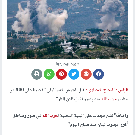
صورة توضيحية
نابلس -
النجاح الإخباري -
قال الجيش الإسرائيلي "قضينا على 900 من
عناصر
حزب الله
منذ بدء وقف إطلاق النار".
واضاف"نشن هجمات على البنية التحتية ل
حزب الله
في صور ومناطق
أخرى بجنوب لبنان منذ صباح اليوم".