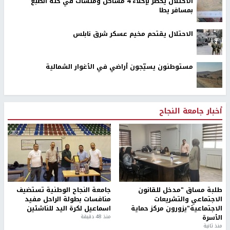
الاحتلال يخطر بإخلاء 4 مساكن ومنشآت في خلة الضبع
بمسافر يطا
الاحتلال يقتحم مخيم عسكر شرق نابلس
مستوطنون يسيّجون أراضي في الأغوار الشمالية
أخبار جامعة النجاح
طلبة مساق "مدخل للقانون
جامعة النجاح الوطنية تستضيف
الاجتماعي والتشريعات
منافسات بطولة الراحل مفيد
الاجتماعية"يزورون مركز حماية
اسماعيل لكرة اليد للناشئين
الأسرة
منذ 48 دقيقة
منذ ثانية