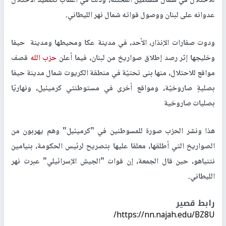
للاحتلال في شمال فلسطين المحتلة، وذلك في أعقاب تصعيد الاحتلال
عدوانه على لبنان ووصول قواته شمال نهر الليطاني.
ودوت صفارات الإنذار، الأحد، في مدينة عكا ومحيطها ومدينة حيفا
وخليجها إثر رصد إطلاق صواريخ من لبنان، فيما أعلن
حزب الله
قصف
مواقع للاحتلال، منها بنى تحتيّة في منطقة الكريوت شمال مدينة حيفا
بصليةٍ صاروخيّة، ومواقع أخرى في مستوطنتي كرميئيل، ونهاريّا
بصليات صاروخية
هذا ونشر الحزب صورة للمسوطنين في "كرميئيل" وهم يهربون من
الصواريخ التي أطلقها، معلقا عليها بتصريح لرئيس الحكومة، بنيامين
نتنياهو، حين قال الجمعة، إن قوات "الجيش الإسرائيلي" عبرت نهر
الليطاني.
رابط قصير
https://nn.najah.edu/BZ8U/