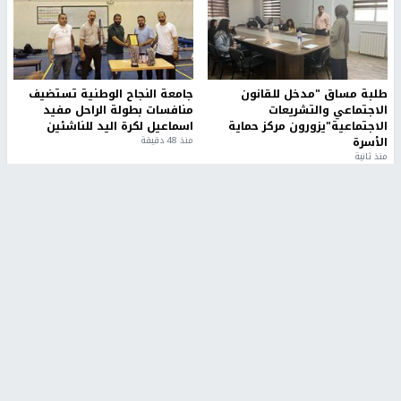
طلبة مساق "مدخل للقانون
جامعة النجاح الوطنية تستضيف
الاجتماعي والتشريعات
منافسات بطولة الراحل مفيد
الاجتماعية"يزورون مركز حماية
اسماعيل لكرة اليد للناشئين
الأسرة
منذ 48 دقيقة
منذ ثانية
بمشاركة 25 مدرباً.. جامعة النجاح
مركز إعلام النجاح يستضيف وفدًا
تطلق دورة إعداد مدربي كرة
أكاديميًا من جامعة لوليو
القدم المستوى (C)
للتكنولوجيا السويدية
منذ 51 دقيقة
منذ 9 دقيقة
تقارير