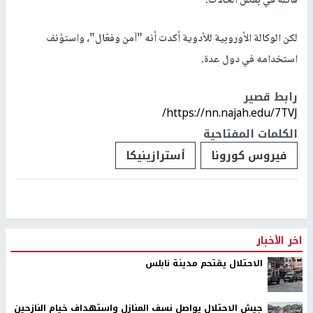
قاتلة في بعض الحالات.
لكن الوكالة الأوروبية للأدوية أكدت أنه "آمن وفعّال"، واستؤنف
استخدامه في دول عدة.
رابط قصير
https://nn.najah.edu/7TVJ/
الكلمات المفتاحية
فيروس كورونا
أسترازينيكا
اخر الأخبار
الاحتلال يقتحم مدينة نابلس
جيش الاحتلال يواصل نسف المنازل واستهداف خيام النازحين