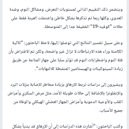
ويتضمن ذلك التقييم الذاتي لمستويات التعرض، ومشاكل النوم، وشدة
العدوى، وكلها ربما تم تذكرها بشكل خاطئ واشتملت العينة فقط على
حالات "كوفيد-19" الخفيفة جدا إلى المتوسطة.
وعلى سبيل تفسير النتائج التي توصلوا إليها، لاحظ الباحثون: "الآلية
الكامنة وراء هذه الارتباطات لا تزال غير واضحة، ولكن تم الافتراض بأن
قلة النوم واضطرابات النوم قد تؤثر سلبا على جهاز المناعة عن طريق
زيادة السيتوكينات والهيستامين المنشطة للالتهابات".
ويشيرون إلى دراسات تربط الإرهاق بزيادة مخاطر الإصابة بنزلات البرد
والإنفلونزا بالإضافة إلى حالات طويلة الأمد، مثل مرض السكري وأمراض
القلب والأوعية الدموية وأمراض الجهاز العضلي الهيكلي والوفاة من
جميع الأسباب.
وكتب الباحثون: "أشارت هذه الدراسات إلى أن الإرهاق قد يتنبأ بشكل