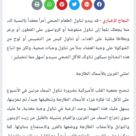
النجاح الإخباري -
قد يبدو تناول الطعام الصحي أمراً معقداً بالنسبة لك،
مما يجعلك تلجأ إلى تناول منقوشة أو كرواسون على الفطور، أو برغر
وبطاطا مقلية على الغداء، أو تناول كيس من التشيبس أو لوح من
الشوكولا على وجبة العشاء بدلاً من تناول وجبات صحية. ولكن مع اتباع
هذه النصائح سيكون تناولك للأكل الصحي سيبدو أسهل مما تتخيلين :
املئي الفريزر بالأسماك الطازجة
تنصح جمعية القلب الأميركية بضرورة تناول السمك مرتين في الأسبوع
على الأقل. لذا فكرة شراء الأسماك الطازجة وتنظيفها جيداً، ثم تخزينها،
يسهل عليك هذه المهمة. وعند الرغبة في تناول وجبة مغذية، ما عليك
سوى إخراج السمك من الفريزر، والقيام بتتبيله بالقليل من زيت الزيتون
والتوابل والأعشاب الطازجة ووضعها بالفرن والاستمتاع بتناولها. كما