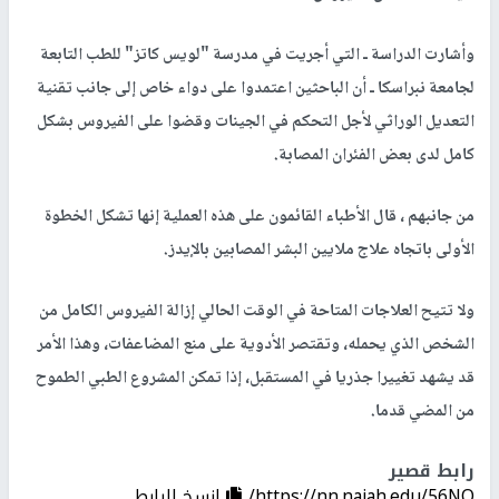
وأشارت الدراسة ـ التي أجريت في مدرسة "لويس كاتز" للطب التابعة
لجامعة نبراسكا ـ أن الباحثين اعتمدوا على دواء خاص إلى جانب تقنية
التعديل الوراثي لأجل التحكم في الجينات وقضوا على الفيروس بشكل
كامل لدى بعض الفئران المصابة.
من جانبهم ، قال الأطباء القائمون على هذه العملية إنها تشكل الخطوة
الأولى باتجاه علاج ملايين البشر المصابين بالإيدز.
ولا تتيح العلاجات المتاحة في الوقت الحالي إزالة الفيروس الكامل من
الشخص الذي يحمله، وتقتصر الأدوية على منع المضاعفات، وهذا الأمر
قد يشهد تغييرا جذريا في المستقبل، إذا تمكن المشروع الطبي الطموح
من المضي قدما.
رابط قصير
https://nn.najah.edu/56NO/
إنسخ الرابط