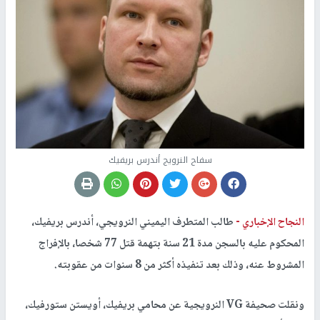
سفاح النرويج أندرس بريفيك
النجاح الإخباري -
طالب المتطرف اليميني النرويجي، أندرس بريفيك،
المحكوم عليه بالسجن مدة 21 سنة بتهمة قتل 77 شخصا، بالإفراج
المشروط عنه، وذلك بعد تنفيذه أكثر من 8 سنوات من عقوبته.
ونقلت صحيفة VG النرويجية عن محامي بريفيك، أويستن ستورفيك،