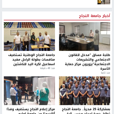
أخبار جامعة النجاح
طلبة مساق "مدخل للقانون
جامعة النجاح الوطنية تستضيف
الاجتماعي والتشريعات
منافسات بطولة الراحل مفيد
الاجتماعية"يزورون مركز حماية
اسماعيل لكرة اليد للناشئين
الأسرة
منذ 48 دقيقة
منذ ثانية
بمشاركة 25 مدرباً.. جامعة النجاح
مركز إعلام النجاح يستضيف وفدًا
تطلق دورة إعداد مدربي كرة
أكاديميًا من جامعة لوليو