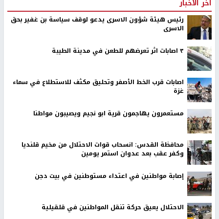
اخر الأخبار
رئيس هيئة شؤون الاسرى يدعو لوقف سياسة بن غفير بحق
الاسرى
٣ اصابات اثر تعرضهم للطعن في مدينة الطيبة
اصابات قرب الخط الأصفر وتحليق مكثف للاستطلاع في سماء
غزة
مستعمرون يهاجمون قرية ابو نجيم ويصيبون مواطنا
محافظة القدس: انسحاب قوات الاحتلال من مخيم قلنديا
وكفر عقب بعد عدوان استمر يومين
إصابة مواطنين في اعتداء مستوطنين في بيت دجن
الاحتلال يعيق حركة تنقل المواطنين في قلقيلية