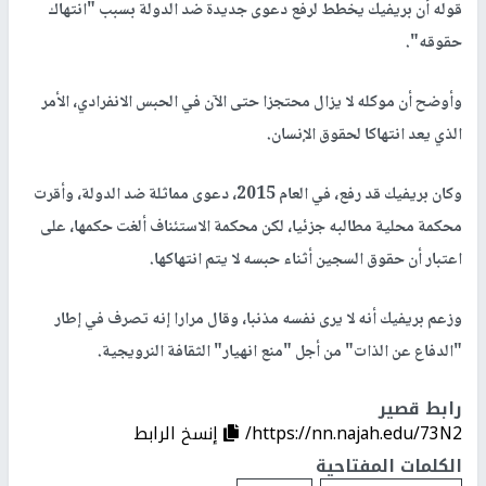
قوله أن بريفيك يخطط لرفع دعوى جديدة ضد الدولة بسبب "انتهاك
حقوقه".
وأوضح أن موكله لا يزال محتجزا حتى الآن في الحبس الانفرادي، الأمر
الذي يعد انتهاكا لحقوق الإنسان.
وكان بريفيك قد رفع، في العام 2015، دعوى مماثلة ضد الدولة، وأقرت
محكمة محلية مطالبه جزئيا، لكن محكمة الاستئناف ألغت حكمها، على
اعتبار أن حقوق السجين أثناء حبسه لا يتم انتهاكها.
وزعم بريفيك أنه لا يرى نفسه مذنبا، وقال مرارا إنه تصرف في إطار
"الدفاع عن الذات" من أجل "منع انهيار" الثقافة النرويجية.
رابط قصير
https://nn.najah.edu/73N2/
إنسخ الرابط
الكلمات المفتاحية