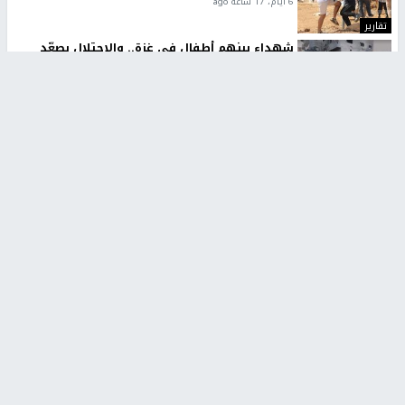
6 أيام، 17 ساعة ago
تقارير
شهداء بينهم أطفال في غزة.. والاحتلال يصعّد
غاراته ويمنح السكان دقائق للإخلاء
2 أسبوعين ago
تقارير
الإعلام العبري: "معركة مضيق هرمز تستهدف تثبيت
رواية سياسية"
2 أسبوعين، 4 أيام ago
تقارير
تصريحات خاصة
تصريحات خاصة
تصريحات خاصة
غازي حمد للشرق: الاتفاق حصيلة
مدير مستشفى النجاح: : نقل
مفاوضات طويلة استمرت ستة
أجهزة غسيل الكلى دون تجهيزات
شهور
متكاملة خطر على المرضى