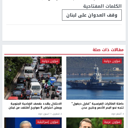
الكلمات المفتاحية
وقف العدوان على لبنان
مقالات ذات صلة
شؤون دولية
شؤون دولية
حاملة الطائرات الفرنسية "شارل ديغول"
الاحتلال يهدد بقصف الضاحية الجنوبية
تتجه نحو البحر الأحمر وخليج عدن
ويعلن اعتراض 8 صواريخ أُطلقت من لبنان
3 أشهر ago
2 شهرين، 1 اسبوع. ago
شؤون عربية
شؤون إسرائيلية