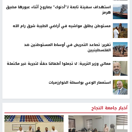
استهداف سفينة تابعة لـ"أدنوك" بصاروخ أثناء عبورها مضيق
هرمز
مستوطن يطلق مواشيه في أراضي الطيبة شرق رام الله
تقرير: تصاعد التحريض في أوساط المستوطنين ضد
الفلسطينيين
معالي وزير التربية: لا تجعلوا أطفالنا حقلًا لتجربة غير مكتملة
استعمار الوعي بواسطة الخوارزميات
أخبار جامعة النجاح