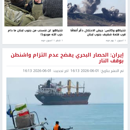
نتنياهو وكاتس: جيش الاحتلال دمّر أنفاقًا
نتنياهو: لن ننسحب من جنوب لبنان ما دام
قرب قلعة شقيف جنوب لبنان
حزب الله موجودًا
1 اسبوع.، 1 يوم ago
1 شهر، 1 اسبوع. ago
إيران: الحصار البحري يفضح عدم التزام واشنطن
بوقف النار
تم النشر بتاريخ:
2026-06-01 16:13
اخر تحديث:
2026-06-01 16:13