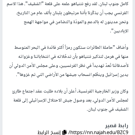
كامل جنوب لبنان. لقد رفع نتنياهو علمه على قلعة "الشقيف". هذا الاسم
الفرنسي يجب أن يذكّرنا بأننا مرتبطون بلبنان بألف عام من التاريخ.
ونحن مدينون له بالدعم والمودّة والتضامن في مواجهة الهمج
الإباديين".
وأضاف "حاملة الطائرات ستكون رمزاً أكثر فائدة في البحر المتوسط
منها في هرمز، لتذكير نتنياهو بأن تدخّلاته في انتخاباتنا وغزواته
لأصدقائنا تُعدّ تهديداً في نظر الفرنسيين، وعلى مجلس الأمن الدولي أن
يدين إسرائيل وينظّم انسحاب جيشها من الأراضي التي تم غزوها".
وكان وزير الخارجية الفرنسية، أعلن أن بلاده طلبت عقد اجتماع طارئ
لمجلس الأمن الدولي، بعد وصول جيش الاحتلال الإسرائيلي إلى قلعة
الشقيف في جنوب لبنان.
رابط قصير
https://nn.najah.edu/BZC9/
إنسخ الرابط