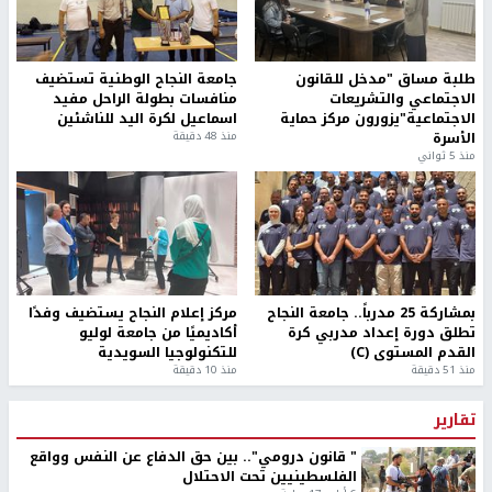
طلبة مساق "مدخل للقانون
جامعة النجاح الوطنية تستضيف
الاجتماعي والتشريعات
منافسات بطولة الراحل مفيد
الاجتماعية"يزورون مركز حماية
اسماعيل لكرة اليد للناشئين
الأسرة
منذ 48 دقيقة
منذ 5 ثواني
بمشاركة 25 مدرباً.. جامعة النجاح
مركز إعلام النجاح يستضيف وفدًا
تطلق دورة إعداد مدربي كرة
أكاديميًا من جامعة لوليو
القدم المستوى (C)
للتكنولوجيا السويدية
منذ 51 دقيقة
منذ 10 دقيقة
تقارير
" قانون درومي".. بين حق الدفاع عن النفس وواقع
الفلسطينيين تحت الاحتلال