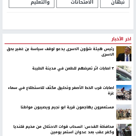
نبهان
الامتحانات
والتعليم
اخر الأخبار
رئيس هيئة شؤون الاسرى يدعو لوقف سياسة بن غفير بحق
الاسرى
٣ اصابات اثر تعرضهم للطعن في مدينة الطيبة
اصابات قرب الخط الأصفر وتحليق مكثف للاستطلاع في سماء
غزة
مستعمرون يهاجمون قرية ابو نجيم ويصيبون مواطنا
محافظة القدس: انسحاب قوات الاحتلال من مخيم قلنديا
وكفر عقب بعد عدوان استمر يومين