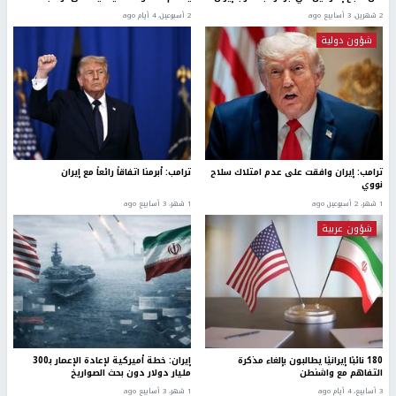
2 شهرين، 3 أسابيع ago
2 أسبوعين، 4 أيام ago
شؤون دولية
ترامب: إيران وافقت على عدم امتلاك سلاح
ترامب: أبرمنا اتفاقاً رائعاً مع إيران
نووي
1 شهر، 2 أسبوعين ago
1 شهر، 3 أسابيع ago
شؤون عربية
180 نائبًا إيرانيًا يطالبون بإلغاء مذكرة
إيران: خطة أميركية لإعادة الإعمار بـ300
التفاهم مع واشنطن
مليار دولار دون بحث الصواريخ
3 أسابيع، 4 أيام ago
1 شهر، 3 أسابيع ago