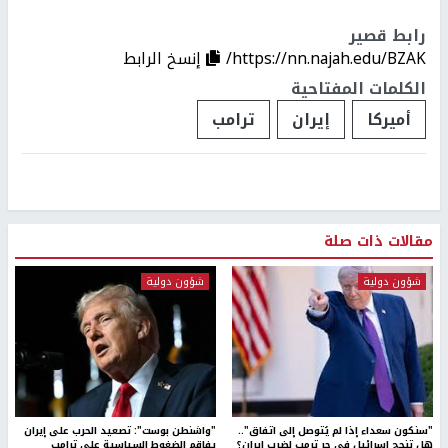
رابط قصير
https://nn.najah.edu/BZAK/
إنسخ الرابط
الكلمات المفتاحية
أميركا
إيران
ترامب
مقالات ذات صلة
شؤون دولية
شؤون دولية
"سنكون سعداء إذا لم يُتوصل إلى اتفاق"..
"واشنطن بوست": تصعيد الحرب على إيران
هل تنجح إسرائيل في جر ترمب لضرب إيران؟
يفاقم الضغوط السياسية على ترامب