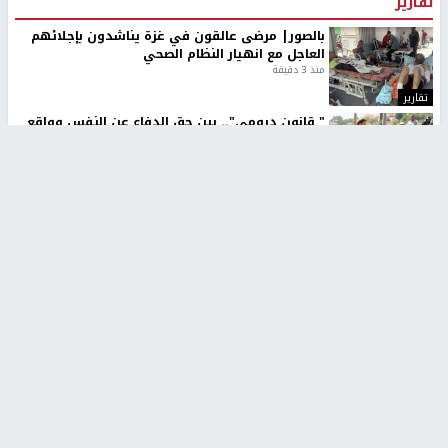
تقارير
بالصور| مرضى عالقون في غزة يناشدون بإجلائهم
العاجل مع انهيار النظام الصحي
منذ 3 دقيقة
تقارير
" قانون درومي".. بين حق الدفاع عن النفس وواقع
الفلسطينيين تحت الاحتلال
6 أيام، 17 ساعة ago
تقارير
شهداء بينهم أطفال في غزة.. والاحتلال يصعّد
غاراته ويمنح السكان دقائق للإخلاء
2 أسبوعين ago
تقارير
تصريحات خاصة
تصريحات خاصة
تصريحات خاصة