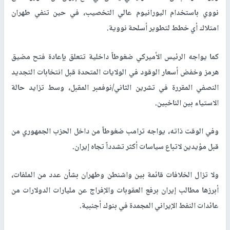
نووي باستخدام اليورانيوم عالي التخصيب، في حين تنفي طهران
امتلاك أي خطط لتطوير أسلحة نووية.
كما يواجه الرئيس الأميركي ضغوطاً داخلية تتعلق بإعادة فتح مضيق
هرمز وخفض أسعار الوقود في الولايات المتحدة قبل انتخابات التجديد
النصفي المقررة في تشرين الثاني/نوفمبر المقبل، وسط تزايد حالة
الاستياء بين الناخبين.
وفي الوقت ذاته، يواجه ترامب ضغوطاً من داخل الحزب الجمهوري من
قبل مؤيدين لاتباع سياسات أكثر تشدداً تجاه إيران.
ولا تزال الخلافات قائمة بين واشنطن وطهران بشأن عدد من الملفات،
أبرزها مطالب إيران برفع العقوبات والإفراج عن مليارات الدولارات من
عائدات النفط الإيراني المجمدة في بنوك أجنبية.