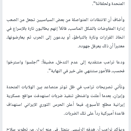
المتحدة ولحلفائنا".
وأضاف أن الانتقادات المتواصلة من بعض السياسيين تجعل من الصعب
إدارة المفاوضات بالشكل المناسب، قائلاً إنهم يطالبون تارة بالإسراع في
اتخاذ القرارات وتارة بالتباطؤ، أو يدعون إلى الحرب ثم يعارضونها،
معتبراً أن ذلك يعرقل جهوده.
ودعا ترامب منتقديه إلى عدم التدخل، مضيفاً: "اجلسوا واسترخوا
فحسب، فالأمور ستنتهي على خير في النهاية".
وتأتي تصريحات ترامب في ظل توتر متصاعد بين الولايات المتحدة
وإيران، بعدما أعلنت واشنطن تنفيذ ضربات استهدفت مواقع عسكرية
إيرانية مطلع الأسبوع، فيما أعلن الحرس الثوري الإيراني استهداف
قاعدة أميركية رداً على تلك الضربات.
ويؤكد ترامب أن هدفه الرئيسي يتمثل في منع إيران من تطوير سلاح