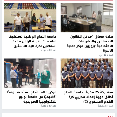
طلبة مساق "مدخل للقانون
جامعة النجاح الوطنية تستضيف
الاجتماعي والتشريعات
منافسات بطولة الراحل مفيد
الاجتماعية"يزورون مركز حماية
اسماعيل لكرة اليد للناشئين
الأسرة
منذ 48 دقيقة
منذ 5 ثواني
بمشاركة 25 مدرباً.. جامعة النجاح
مركز إعلام النجاح يستضيف وفدًا
تطلق دورة إعداد مدربي كرة
أكاديميًا من جامعة لوليو
القدم المستوى (C)
للتكنولوجيا السويدية
منذ 51 دقيقة
منذ 10 دقيقة