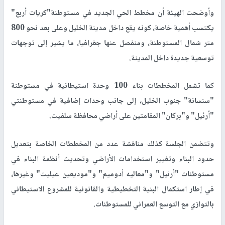
وأوضحت الهيئة أن مخطط الحي الجديد في مستوطنة"كريات أربع"
يكتسب أهمية خاصة، كونه يقع داخل مدينة الخليل وعلى بعد نحو 800
متر شمال المستوطنة، ومنفصل عنها جغرافيا، ما يشير إلى توجهات
توسعية جديدة داخل المدينة.
كما تشمل المخططات بناء 100 وحدة استيطانية في مستوطنة
"سنسانة" جنوب الخليل، إلى جانب وحدات إضافية في مستوطنتي
"أرئيل" و"بركان" المقامتين على أراضي محافظة سلفيت.
وتتضمن الجلسة كذلك مناقشة عدد من المخططات الخاصة بتعديل
حدود البناء وتغيير استخدامات الأراضي وتحديث أنظمة البناء في
مستوطنات "أرئيل" و"معاليه أدوميم" و"موديعين عيليت" وغيرها،
في إطار استكمال البنية التخطيطية والقانونية للمشروع الاستيطاني
بالتوازي مع التوسع العمراني للمستوطنات.