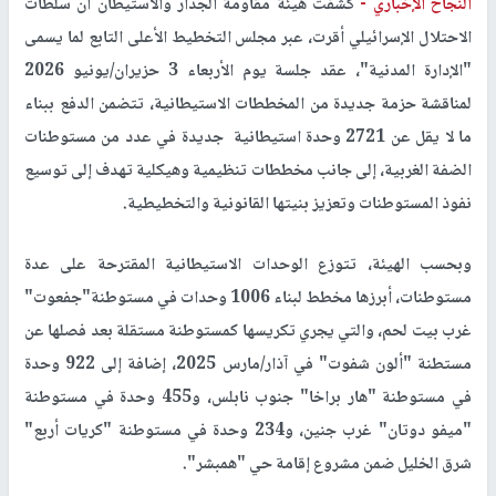
النجاح الإخباري -
كشفت هيئة مقاومة الجدار والاستيطان أن سلطات
الاحتلال الإسرائيلي أقرت، عبر مجلس التخطيط الأعلى التابع لما يسمى
"الإدارة المدنية"، عقد جلسة يوم الأربعاء 3 حزيران/يونيو 2026
لمناقشة حزمة جديدة من المخططات الاستيطانية، تتضمن الدفع ببناء
ما لا يقل عن 2721 وحدة استيطانية جديدة في عدد من مستوطنات
الضفة الغربية، إلى جانب مخططات تنظيمية وهيكلية تهدف إلى توسيع
نفوذ المستوطنات وتعزيز بنيتها القانونية والتخطيطية.
وبحسب الهيئة، تتوزع الوحدات الاستيطانية المقترحة على عدة
مستوطنات، أبرزها مخطط لبناء 1006 وحدات في مستوطنة"جفعوت"
غرب بيت لحم، والتي يجري تكريسها كمستوطنة مستقلة بعد فصلها عن
مستطنة "ألون شفوت" في آذار/مارس 2025، إضافة إلى 922 وحدة
في مستوطنة "هار براخا" جنوب نابلس، و455 وحدة في مستوطنة
"ميفو دوتان" غرب جنين، و234 وحدة في مستوطنة "كريات أربع"
شرق الخليل ضمن مشروع إقامة حي "همبشر".