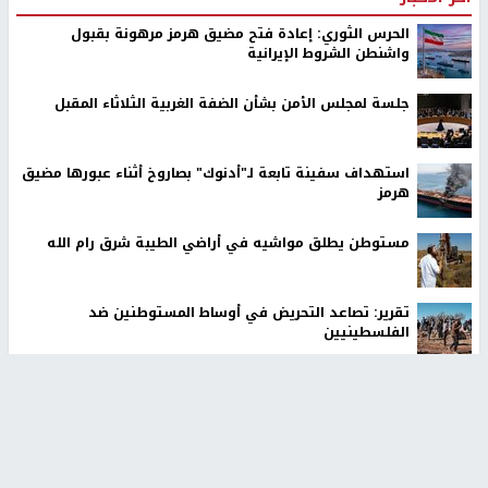
الحرس الثوري: إعادة فتح مضيق هرمز مرهونة بقبول
واشنطن الشروط الإيرانية
جلسة لمجلس الأمن بشأن الضفة الغربية الثلاثاء المقبل
استهداف سفينة تابعة لـ"أدنوك" بصاروخ أثناء عبورها مضيق
هرمز
مستوطن يطلق مواشيه في أراضي الطيبة شرق رام الله
تقرير: تصاعد التحريض في أوساط المستوطنين ضد
الفلسطينيين
معالي وزير التربية: لا تجعلوا أطفالنا حقلًا لتجربة غير مكتملة
استعمار الوعي بواسطة الخوارزميات