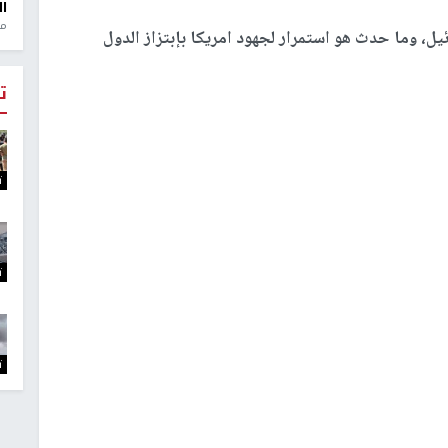
ال
منذ 1
يل، وما حدث هو استمرار لجهود امريكا بإبتزاز الدول
ت
ت
ت
ت