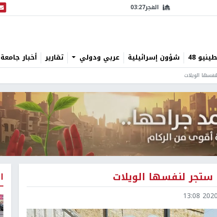
الفجر
03:27
البث
نيو 48
شؤون إسرائيلية
عربي ودولي
تقارير
أخبار جامعة 
نفسها الويلات
 ستجر لنفسها الويلات
ا
2020-0