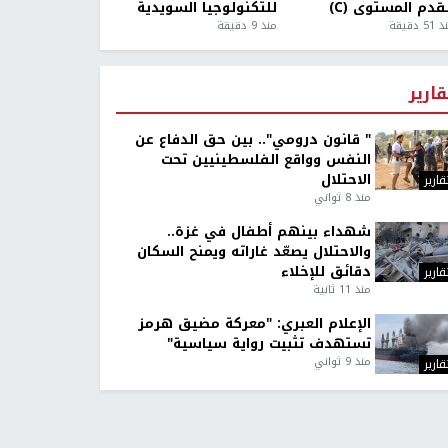
قدم المستوى (C)
للتكنولوجيا السويدية
5 دقيقة
منذ 9 دقيقة
قارير
" قانون درومي".. بين حق الدفاع عن
النفس وواقع الفلسطينيين تحت
الاحتلال
قارير
منذ 8 ثواني
شهداء بينهم أطفال في غزة..
والاحتلال يصعّد غاراته ويمنح السكان
دقائق للإخلاء
قارير
منذ 11 ثانية
الإعلام العبري: "معركة مضيق هرمز
تستهدف تثبيت رواية سياسية"
منذ 9 ثواني
قارير