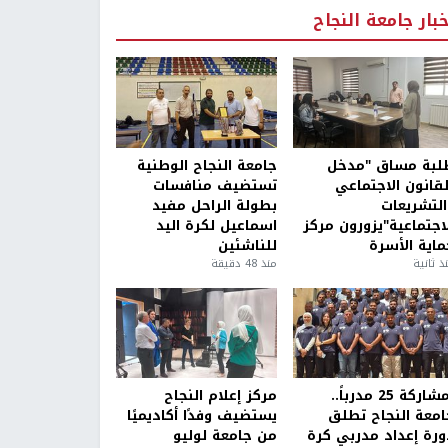
خبار جامعة النجاح
لبة مساق "مدخل
جامعة النجاح الوطنية
لقانون الاجتماعي
تستضيف منافسات
التشريعات
بطولة الراحل مفيد
لاجتماعية"يزورون مركز
اسماعيل لكرة اليد
ماية الأسرة
للناشئين
ذ ثانية
منذ 48 دقيقة
بمشاركة 25 مدرباً..
مركز إعلام النجاح
امعة النجاح تطلق
يستضيف وفدًا أكاديميًا
ورة إعداد مدربي كرة
من جامعة لوليو