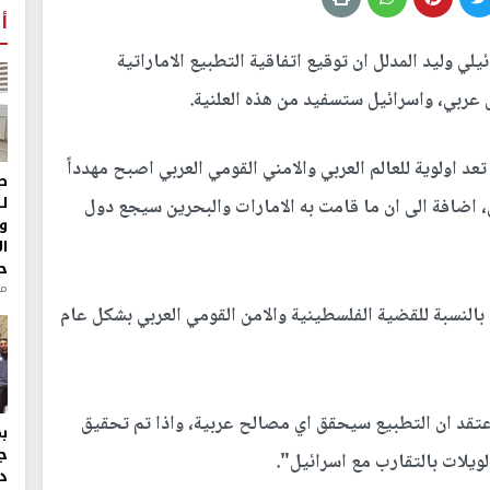
أ
يلي وليد المدلل ان توقيع اتفاقية التطبيع الاماراتية
ل عربي، واسرائيل ستسفيد من هذه العلنية.
عد اولوية للعالم العربي والامني القومي العربي اصبح مهدداً
ط
ل
، اضافة الى ان ما قامت به الامارات والبحرين سيجع دول
و
ا
ح
من
لنسبة للقضية الفلسطينية والامن القومي العربي بشكل عام
اعتقد ان التطبيع سيحقق اي مصالح عربية، واذا تم تحقيق
ج
ويلات بالتقارب مع اسرائيل".
د