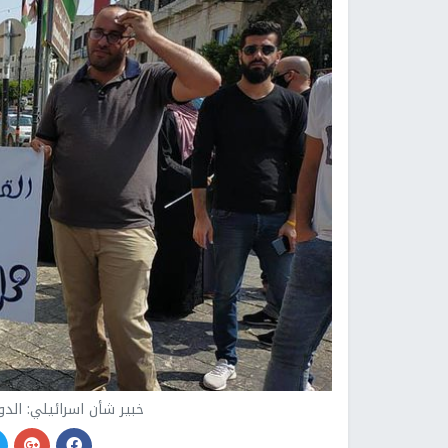
خبير شأن اسرائيلي: الد