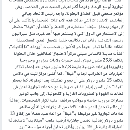
"فيفا" فرصة لبيع مزيد من ساعات البث والتذاكر، وتخصيص مساحات
تجارية أوسع للرعاة، وفرصاً أكبر لعرض المنتجات في الملاعب. وفي
مؤتمر صحفي قبيل انطلاق البطولة، واجه رئيس الاتحاد جياني
إنفانتينو الانتقادات التي طالت هذه الإيرادات الضخمة، بالتأكيد على أن
كل دولار يتحقق سيُعاد استثماره في اللعبة. وأضاف أن "فيفا" مضطر
إلى الاستثمار في الدول التي لا يستثمر فيها أحد غيره، مثل سيراليون
وتيمور الشرقية وفانواتو. تكاليف خفية تتحمل المدن المستضيفة
نفقات غالباً ما تبقى بعيداً عن الأضواء. فبحسب ما أوردته "ذا أثلتيك"،
أنشأت مدينة كانساس سيتي مركزاً لاحتجاز المخالفين خلال البطولة
بتكلفة 25.8 مليون دولار. فيما خسرت ولايات ميزوري وجورجيا
وفلوريدا إيرادات ضريبية بقيمة 57.8 مليون دولار بعد إعفاء تذاكر
المباريات من الضرائب لجذب "فيفا"، كما أُنشئ مركز للبث في دالاس
بتكلفة 15 مليون دولار على أن يجري تفكيكه بعد البطولة. كما يحظر
"فيفا" على المدن إبرام اتفاقيات رعاية مع علامات تجارية تعمل في
قطاعات القهوة والمشروبات الغازية والكحولية، إلى جانب توفير
مسارات مرورية خاصة ومواكب مرافقة أمنية لكبار الشخصيات. إضافةً
إلى ذلك، تتحمل المدن مئات الآلاف من الدولارات لإزالة أي مظاهر
لعلامات تجارية غير مرتبطة بـ"فيفا" من الملاعب، فضلاً عن إنفاق 13
مليون دولار إضافية لضمان جاهزية أرضية ملعب "ميتلايف" لاستضافة
المباراة النهائية في 19 يوليو. وأظهر تحليل أجرته مؤسسة "برو