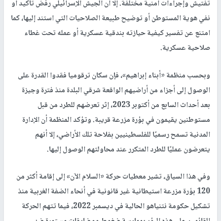
تفتيش وإجراءات أمنية مختلفة. إلا أن الجيش الإسرائيلي رفض تأكيد أو
نفي هوية المستوطن أو توضيح طبيعة الصلاحيات التي استند إليها، كما
امتنع عن تفسير كيفية حيازته بندقية عسكرية أو عمله تحت غطاء
صلاحية عسكرية.
وبحسب منظمة «أبناء إبراهيم»، فإن سكان ترقوميا فقدوا القدرة على
الوصول إلى أجزاء من أراضيهم الواقعة شرقي البلدة منذ فترة وجيزة
بعد أحداث السابع من أكتوبر 2023، إثر تعرضهم للطرد من قبل
مستوطنين يقيمون في بؤرة مزرعة قريبة. وتؤكد المنظمة أن الإدارة
المدنية تسمح رسميًا للفلسطينيين بفلاحة تلك الأراضي، إلا أنهم
يتعرضون عمليًا للطرد المتكرر عند محاولتهم الوصول إليها.
وفي هذا السياق، تشير معطيات حركة «السلام الآن» إلى إقامة أكثر من
120 بؤرة مزرعة استيطانية غير قانونية في أنحاء الضفة الغربية منذ
تشكيل حكومة نتنياهو الحالية في ديسمبر 2022، فيما تتهم الحركة