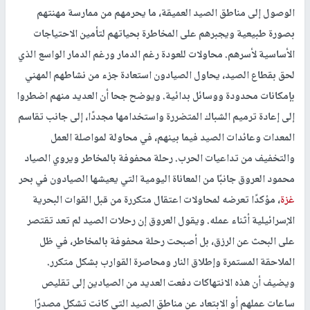
الوصول إلى مناطق الصيد العميقة، ما يحرمهم من ممارسة مهنتهم
بصورة طبيعية ويجبرهم على المخاطرة بحياتهم لتأمين الاحتياجات
الأساسية لأسرهم. محاولات للعودة رغم الدمار ورغم الدمار الواسع الذي
لحق بقطاع الصيد، يحاول الصيادون استعادة جزء من نشاطهم المهني
بإمكانات محدودة ووسائل بدائية. ويوضح جحا أن العديد منهم اضطروا
إلى إعادة ترميم الشباك المتضررة واستخدامها مجددًا، إلى جانب تقاسم
المعدات وعائدات الصيد فيما بينهم، في محاولة لمواصلة العمل
والتخفيف من تداعيات الحرب. رحلة محفوفة بالمخاطر ويروي الصياد
محمود العروق جانبًا من المعاناة اليومية التي يعيشها الصيادون في بحر
غزة
، مؤكدًا تعرضه لمحاولات اعتقال متكررة من قبل القوات البحرية
الإسرائيلية أثناء عمله. ويقول العروق إن رحلات الصيد لم تعد تقتصر
على البحث عن الرزق، بل أصبحت رحلة محفوفة بالمخاطر، في ظل
الملاحقة المستمرة وإطلاق النار ومحاصرة القوارب بشكل متكرر.
ويضيف أن هذه الانتهاكات دفعت العديد من الصيادين إلى تقليص
ساعات عملهم أو الابتعاد عن مناطق الصيد التي كانت تشكل مصدرًا