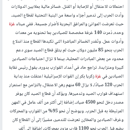
احتمالات الاعتقال أو الإصابة أو القتل. خسائر مالية بملايين الدولارات
وأدت الحرب إلى تدمير أجزاء واسعة من البنية التحتية لقطاع الصيد،
حيث تعرضت الموانئ والمرافق البحرية لأضرار جسيمة. ففي ميناء
غزة
وحده، دُمرت 140 غرفة مخصصة للصيادين بما تحتويه من معدات
وأدوات عمل. وتُقدر الخسائر المباشرة التي تكبدها القطاع منذ اندلاع
الحرب بنحو 85 مليون دولار، حيث لم يتلق قطاع الصيد سوى دعم
محدود من بعض المبادرات المحلية، بينما لا تزال احتياجات الصيادين
كبيرة ومتزايدة. تراجع حاد في أعداد القوارب بدوره، يقول رئيس نقابة
الصيادين في
غزة
زكريا بكر إن القوات الإسرائيلية اعتقلت منذ بداية
الحرب 120 صيادًا، لا يزال 60 منهم رهن الاعتقال، بالتزامن مع استمرار
استهداف قوارب الصيد وتدميرها. ويؤكد أن قطاع الصيد كان يوفر
مصدر دخل لنحو 4500 صياد، إضافة إلى أكثر من ألف عامل في المهن
المرتبطة به قبل الحرب. ويوضح أن نحو 95% من القوارب والمحركات
وغرف الصيادين والمخازن تعرضت للتدمير، مشيرًا إلى أن القطاع كان
يضم قبل الحرب نحو 1100 قارب مزود بمحركات، إضافة إلى ألف