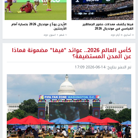
فيفا يكشف معدلات حضور الجماهير
الأردن يودّع مونديال 2026 بخسارة أمام
القياسي في مونديال 2026
الأرجنتين
3 أسابيع، 6 أيام ago
1 شهر، 1 اسبوع. ago
كأس العالم 2026.. عوائد "فيفا" مضمونة فماذا
عن المدن المستضيفة؟
تم النشر بتاريخ:
2026-06-14 17:09