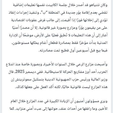
وكان نتنياهو قد أصدر خلال جلسة الكابينت نفسها تعليمات إضافية
تقضي بعدم إقامة بؤر جديدة في المنطقة “ب”، وتنفيذ إجراءات إنفاذ
تؤدي إلى إخلائها فورًا إذا أُقيمت، إلى جانب فرض عقوبات اقتصادية
على من يقيمون بؤرًا ومزارع بصورة غير قانونية. إلا أن مصدرًا أمنيًا
أشار إلى أن هذه التعليمات لا تُطبق فعليًا على الأرض، موضحًا أن الإدارة
المدنية بدأت مؤخرًا فقط بمصادرة قطعان أغنام يملكها مستوطنون،
فيما بيع قبل أسبوعين أول قطيع تمت مصادرته.
وأصبحت مزارع الرعي خلال السنوات الأخيرة، وبصورة خاصة منذ اندلاع
الحرب، أحد أبرز مشاريع الحركة الاستيطانية. ففي ديسمبر 2025، قال
وزير المالية ورئيس حزب الصهيونية الدينية بتسلئيل سموتريتش إن
هذه المزارع ليست قانونية حاليًا، لكنه أكد العمل على جعلها كذلك.
ويرى مسؤولون أمنيون أن الزيادة الكبيرة في عدد المزارع خلال العام
الأخير، وما رافقها من أحداث عنف، حولتها إلى عبء أمني متزايد. كما