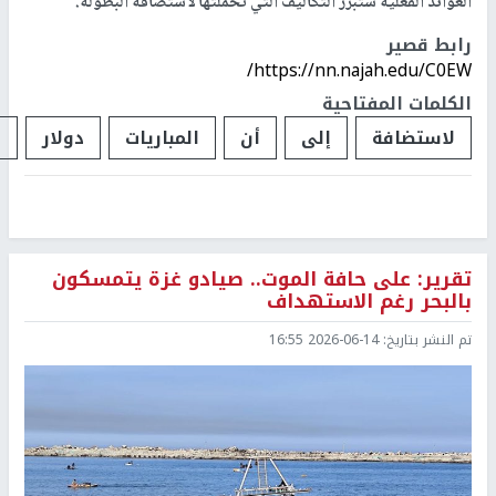
العوائد الفعلية ستبرر التكاليف التي تحملتها لاستضافة البطولة.
رابط قصير
https://nn.najah.edu/C0EW/
الكلمات المفتاحية
لاستضافة
إلى
أن
المباريات
دولار
ا
تقرير: على حافة الموت.. صيادو غزة يتمسكون
بالبحر رغم الاستهداف
تم النشر بتاريخ:
2026-06-14 16:55