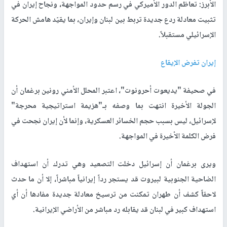
الأبرز: تعاظم الدور الأميركي في رسم حدود المواجهة، ونجاح إيران في
تثبيت معادلة ردع جديدة تربط بين لبنان وإيران، بما يقيّد هامش الحركة
الإسرائيلي مستقبلاً
.
إيران تفرض الإيقاع
في صحيفة "يديعوت أحرونوت"، اعتبر المحلل الأمني رونين برغمان أن
الجولة الأخيرة انتهت بما وصفه بـ"هزيمة استراتيجية محرجة"
لإسرائيل، ليس بسبب حجم الخسائر العسكرية، وإنما لأن إيران نجحت في
فرض الكلمة الأخيرة في المواجهة
.
ويرى برغمان أن إسرائيل دخلت التصعيد وهي تدرك أن استهداف
الضاحية الجنوبية لبيروت قد يستجر رداً إيرانياً مباشراً، إلا أن ما حدث
لاحقاً كشف أن طهران تمكنت من ترسيخ معادلة جديدة مفادها أن أي
استهداف كبير في لبنان قد يقابله رد مباشر من الأراضي الإيرانية
.