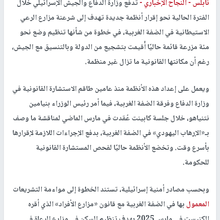
نابلس -
النجاح الإخباري -
تدفع وزارة الدفاع والجيش الإسرائيلي خلال
الفترة الحالية نحو إقرار أنظمة جديدة تهدف إلى شرعنة مزارع الرعي
الاستيطانية في الضفة الغربية، في خطوة من شأنها تنظيم وضع نحو
مئة مزرعة قائمة حاليًا أُقيمت بتشجيع من الدولة وبالتنسيق مع الجيش،
رغم أن مكانتها القانونية ما تزال غير منظمة.
ويعمل على إعداد هذه الأنظمة منذ عامين طاقم الاستشارة القانونية في
وزارة الدفاع وفرقة الضفة الغربية، فيما أمر رئيس الوزراء بنيامين
نتنياهو، خلال جلسة كابينت عُقدت في مارس الماضي لمناقشة ما وصف
بـ«الإرهاب اليهودي» في الضفة الغربية، بدفع الإجراءات اللازمة لإقرارها
بأسرع وقت. وتخضع الأنظمة حاليًا لفحص المستشارة القانونية
للحكومة.
وبحسب مصادر أمنية إسرائيلية، تستند الخطوة إلى مواءمة التشريعات
المعمول
بها في الضفة الغربية مع قانون «مزارع الأفراد» الذي أقره
الكنيست في مارس 2025 بهدف تنظيم السكن في مزارع الرعاة في