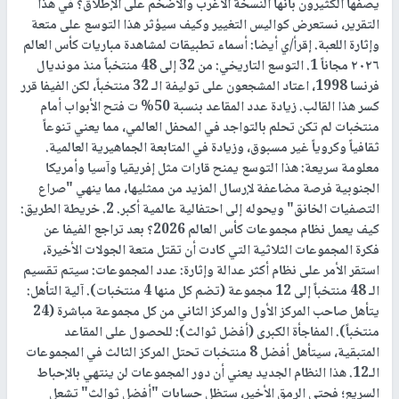
يصفها الكثيرون بأنها النسخة الأغرب والأضخم على الإطلاق؟ في هذا
التقرير، نستعرض كواليس التغيير وكيف سيؤثر هذا التوسع على متعة
وإثارة اللعبة. إقرأ/ي أيضا: أسماء تطبيقات لمشاهدة مباريات كأس العالم
٢٠٢٦ مجاناً 1. التوسع التاريخي: من 32 إلى 48 منتخباً منذ مونديال
فرنسا 1998، اعتاد المشجعون على توليفة الـ 32 منتخباً، لكن الفيفا قرر
كسر هذا القالب. زيادة عدد المقاعد بنسبة 50% ت فتح الأبواب أمام
منتخبات لم تكن تحلم بالتواجد في المحفل العالمي، مما يعني تنوعاً
ثقافياً وكروياً غير مسبوق، وزيادة في المتابعة الجماهيرية العالمية.
معلومة سريعة: هذا التوسع يمنح قارات مثل إفريقيا وآسيا وأمريكا
الجنوبية فرصة مضاعفة لإرسال المزيد من ممثليها، مما ينهي "صراع
التصفيات الخانق" ويحوله إلى احتفالية عالمية أكبر. 2. خريطة الطريق:
كيف يعمل نظام مجموعات كأس العالم 2026؟ بعد تراجع الفيفا عن
فكرة المجموعات الثلاثية التي كادت أن تقتل متعة الجولات الأخيرة،
استقر الأمر على نظام أكثر عدالة وإثارة: عدد المجموعات: سيتم تقسيم
الـ 48 منتخباً إلى 12 مجموعة (تضم كل منها 4 منتخبات). آلية التأهل:
يتأهل صاحب المركز الأول والمركز الثاني من كل مجموعة مباشرة (24
منتخباً). المفاجأة الكبرى (أفضل ثوالث): للحصول على المقاعد
المتبقية، سيتأهل أفضل 8 منتخبات تحتل المركز الثالث في المجموعات
الـ12. هذا النظام الجديد يعني أن دور المجموعات لن ينتهي بالإحباط
السريع؛ فحتى الرمق الأخير، ستظل حسابات "أفضل ثوالث" تشعل