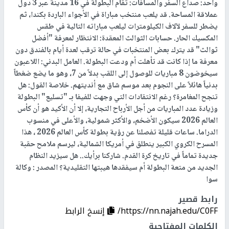
واحد: صداع السفر والمسافات: تقام البطولة في 16 مدينة عبر 3 دول
عملاقة المساحة. قد يلعب منتخب مباراة في الأجواء الباردة بكندا، ثم
يضطر للسفر لآلاف الكيلومترات ليلعب مباراته التالية في طقس
المكسيك الحار. حسابات الثوالث المعقدة: الانتظار لمعرفة "أفضل
ثوالث" قد يترك بعض المنتخبات في حالة ترقب لعدة أيام بالفندق دون
معرفة ما إذا كانت قد تأهلت أم ودعت البطولة. العامل البدني: اللاعبون
سيخوضون 8 مباريات للوصول إلى اللقب بدلاً من 7، وهو ما يضع ضغطاً
بدنياً هائلاً على النجوم بعد موسم شاق مع أنديتهم. خلاصة القول: هل
تنجح المغامرة؟ رغم الانتقادات التي وجهت للفيفا بـ "تسليع" البطولة
وزيادة عدد المباريات من أجل الأرباح التجارية، إلا أن الأكيد هو أن كأس
العالم 2026 سيكون الأضخم، والأكثر شمولية، والأعلى في منسوب
الدراما. ساعات قليلة تفصلنا عن رؤية بطولة كأس العالم 2026 ، هذا
المسرح الكروي الكبير ينطلق في أمريكا الشمالية، ليرسم ملامح حقبة
جديدة تماماً في تاريخ كرة القدم. شاركنا برأيك.. هل سيزيد النظام
الجديد من متعة البطولة أم سيفقدها هيبتها التقليدية؟ المصدر : وكالة
سوا
رابط قصير
https://nn.najah.edu/C0FF/
إنسخ الرابط
الكلمات المفتاحية