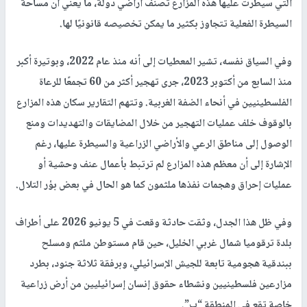
التي سيطرت عليها هذه المزارع تُصنف أراضي دولة، ما يعني أن مساحة
السيطرة الفعلية تتجاوز بكثير ما يمكن تخصيصه قانونيًا لها.
وفي السياق نفسه، تشير المعطيات إلى أنه منذ عام 2022، وبوتيرة أكبر
منذ السابع من أكتوبر 2023، جرى تهجير أكثر من 60 تجمعًا للرعاة
الفلسطينيين في أنحاء الضفة الغربية. وتتهم التقارير سكان هذه المزارع
بالوقوف خلف عمليات التهجير من خلال المضايقات والتهديدات ومنع
الوصول إلى مناطق الرعي والأراضي الزراعية والسيطرة عليها، رغم
الإشارة إلى أن معظم هذه المزارع لم ترتبط بأعمال عنف وحشية أو
عمليات إحراق وهجمات نفذها ملثمون كما هو الحال في بعض بؤر التلال.
وفي ظل هذا الجدل، وثقت حادثة وقعت في 5 يونيو 2026 على أطراف
بلدة ترقوميا شمال غربي الخليل، حين قام مستوطن ملثم ومسلح
ببندقية هجومية تابعة للجيش الإسرائيلي، وبرفقة ثلاثة جنود، بطرد
مزارعين فلسطينيين ونشطاء حقوق إنسان إسرائيليين من أرض زراعية
خاصة تقع في المنطقة “ب”.