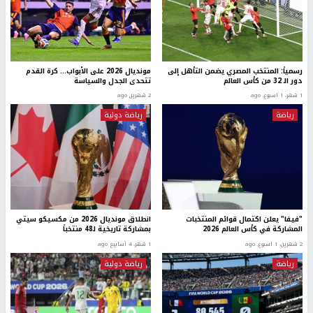
رسمياً: المنتخب المصري يضمن التأهل إلى
مونديال 2026 على الأبواب... كرة القدم
دور الـ 32 من كأس العالم
تتحدى الجدل والسياسة
1 شهر، 1 اسبوع. ago
2 شهرين ago
رياضة
رياضة دولية
"فيفا" يعلن اكتمال قوائم المنتخبات
انطلاق مونديال 2026 من مكسيكو سيتي
المشاركة في كأس العالم 2026
بمشاركة تاريخية لـ48 منتخباً
2 شهرين، 1 اسبوع. ago
1 شهر، 4 أسابيع ago
رياضة
رياضة دولية