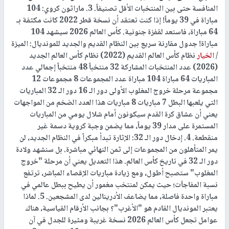
المنافسة حتى بين المنتخبات الأقل تصنيفاً. 3. ماراثون كروي: 104
مباراة في 39 يوماً! إذا كنت تعتقد أن نسخة قطر 2022 كانت مكثفة بـ
64 مباراة، فاستعد لقفزة جنونية. كأس العالم 2026 سيشهد 104
مباراة! جدول مقارنة سريع بين النظام القديم والجديد للمونديال: الميزة
/
الخيار
نظام كأس العالم القديم (2022) نظام كأس العالم الجديد
(2026) عدد المنتخبات المشاركة 32 منتخباً 48 منتخباً إجمالي عدد
المباريات 64 مباراة 104 مباراة عدد المجموعات 8 مجموعات 12
مجموعة مرحلة خروج المغلوب الأولى دور الـ 16 دور الـ 32 المباريات
التي يلعبها البطل 7 مباريات 8 مباريات هذا العدد الضخم من المواجهات
يعني أن عشاق كرة القدم سيكونون أمام شلال يومي من المباريات
المستمرة على مدار 39 يوماً، مما يضمن وجبة كروية دسمة غير
منقطعة. 4. إدخال دور الـ 32: الإثارة تبدأ مبكراً في النظام الجديد، لن
يمر المتأهلون من المجموعات إلى ثمن النهائي مباشرة. بل سنشهد ولادة
دور الـ 32 في تاريخ كأس العالم. هذا التعديل يعني أن مرحلة "خروج
المغلوب" ستصبح أطول، ومع زيادة مباريات الإقصاء المباشر، ترتفع
نسبة المفاجآت؛ حيث يمكن لمنتخب مغمور أن يطيح ببطل عالمي في
مباراة واحدة فاصلة، مما يضاعف الأدرينالين لدى المشجعين. 5. لماذا
يعتبر المونديال القادم هو "الأغرب"؟ بجانب الأرقام القياسية، هناك
عوامل تجعل كأس العالم 2026 نسخة غريبة ومثيرة للجدل في آن