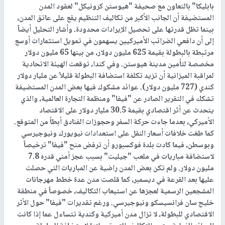
بابليكا" بالتعاون مع صحيفة "هيوستن كرونيكل" لعقود المدن
المستضيفة أن الجانب الأكبر من تكاليف التنظيم يقع على عاتق المدن،
بينما تظل قدرتها على تحصيل الإيرادات محدودة. وأشار التحليل أيضاً
إلى أن دافعي الضرائب الأميركيين يسهمون في تمويل استثمارات أوسع
مرتبطة بالبطولة بقيمة 625 مليون دولار، من بينها 65 مليون دولار
مخصصة لتأمين مدينة هيوستن. وفي كندا، توقعت الهيئة الاتحادية
لمراقبة الميزانية أن تزيد تكلفة استضافة البطولة قليلاً عن مليار دولار
كندي (727 مليون دولار). عوائد مشكوك فيها بعض المدن المستضيفة
تشكك في التقرير الصادر عن "فيفا" ومنظمة التجارة العالمية، والذي
يتحدث عن أثر اقتصادي بقيمة 30.5 مليار دولار على الاقتصاد
الأميركي، بعدما جاءت حركة السفر وحجوزات الفنادق أبطأ من المتوقع.
كما طغت خلافات أسعار النقل على استعدادات نيويورك ونيوجيرسي
وبوسطن، فيما كادت بلدة فوكسبورو أن ترفض منح "فيفا" ترخيصاً
لاستضافة مباريات في ملعب "جيليت" بسبب عجز أمني قدره 7.8
مليون دولار. ولم تكن بعض المدن راضية عن المباريات التي حصلت
عليها بعد القرعة في ديسمبر، كما قلصت مدن عدة خطط مهرجانات
المشجعين الرسمية لعجزها عن استيعاب التكاليف، خصوصاً في منطقة
خليج سان فرانسيسكو ونيوجيرسي. ورغم تقديرات "فيفا" حول الأثر
الاقتصادي للبطولة، لا تزال مدن أميركية وكندية تتساءل عما إذا كانت