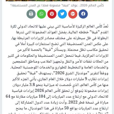
كأس العالم 2026.. عوائد "فيفا" مضمونة فماذا عن المدن المستضيفة؟
تُعدُّ كأس العالم الركيزة الأساسية التي يبني عليها الاتحاد الدولي لكرة
القدم "فيفا" خططه المالية، بفضل العوائد المضمونة التي تدرها
البطولة في ظل سيطرته على مختلف مصادر الإيرادات المرتبطة بها،
على عكس المدن المستضيفة التي تضخ استثمارات كبيرة أملاً في
تحقيق مكاسب تظل محتملة. ويستأثر "فيفا" بالحصة الأكبر من
الإيرادات المركزية، فيما تتحمل المدن المستضيفة والحكومات في كثير
من الحالات نفقات الأمن والنقل وتجهيز الملاعب ومناطق المشجعين
والخدمات العامة والتخطيط للطوارئ والخدمات اللوجستية المحلية.
ووفقاً لتقرير "مونديال الشرق 2026"، يستهدف "فيفا" تحقيق
إيرادات تقارب 9 مليارات دولار خلال العام الجاري، يأتي الجزء الأكبر
منها من كأس العالم، الذي خُصصت له ميزانية بنحو 3.8 مليار دولار.
إيرادات مضمونة يُتوقع أن تحقق كأس العالم 2026 إيرادات قياسية
للاتحاد الدولي مع ارتفاع عدد المباريات إلى 104 مباريات مقارنة مع 64
مباراة في نسخة قطر 2022. وأدت زيادة عدد الدول المشاركة إلى
ارتفاع عدد المباريات بواقع 50 مباراة في هذا المونديال، ما يمنح