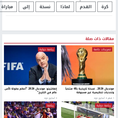
كرة
القدم
لماذا
نسخة
إلى
مباراة
مقالات ذات صلة
تصريحات خاصة
رياضة دولية
مونديال 2026.. نسخة تاريخية بـ48 منتخباً
إنفانتينو: مونديال 2026 "أعظم بطولة كأس
وتحديات تنظيمية غير مسبوقة
عالم في التاريخ"
1 شهر، 4 أسابيع ago
3 أسابيع ago
رياضة دولية
رياضة