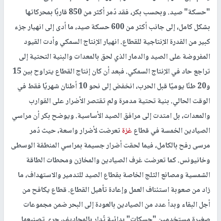
"حسكة" صيد. وبحسب بكر، فقد دُمر أكثر من 850 قاربًا بمحركاتها
بشكل كامل، إلى جانب أكثر من 600 حسكة صيد، ما أدى إلى انهيار جزء
كبير من القدرة الإنتاجية للقطاع. انهيار الإنتاج السمكي وأدت القيود
المفروضة على الصيد والدمار الذي لحق بالمعدات والبنية التحتية إلى
تراجع حاد في الإنتاج السمكي. فبعد أن كان إنتاج القطاع يتراوح بين 15
و20 طنًا يوميًا قبل الحرب، انخفض إلى نحو 10 أطنان شهريًا فقط في
الوقت الحالي. بنية تحتية مدمرة ولم تقتصر الأضرار على القوارب
والمعدات، بل امتدت إلى مرافق الصيد الأساسية. ويوضح بكر أن مراسي
الصيادين الخمسة في قطاع
غزة
تعرضت لأضرار واسعة، حيث دُمر
مرسى رفح بالكامل، فيما لحقت أضرار جسيمة بمراسي المنطقة الوسطى
وخانيونس. كما تعرضت غرف الصيادين والمخازن ومحطات الطاقة
الشمسية ومصانع الثلج الخاصة بقطاع الصيد للتدمير والاستهداف، ما
زاد من صعوبة استئناف العمل وإعادة تأهيل القطاع. قطاع يكافح من
أجل البقاء وبدأ عدد من الصيادين بالعودة إلى البحر ضمن مجموعات
صغيرة مستخدمين "حسكات" بدائية تُدار بالمجاديف، جرى تصنيعها