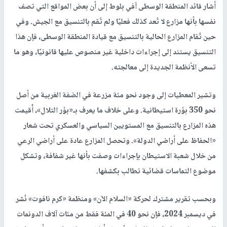
أشار قائد المنطقة الوسطى آفي بلوط إلى أن بعض المواقع التي تصف
نفسها بأنها مزارع لا تُعد كذلك فعليًا ولم تُقم بالتنسيق مع الجيش. وفي
حين تُقام المزارع الحالية بالتنسيق مع قيادة المنطقة الوسطى، فإن هذا
التنسيق يستند إلى إجراءات داخلية غير منصوص عليها قانونيًا، وهو ما
تسعى الأنظمة الجديدة إلى معالجته.
وتشير المعطيات إلى وجود نحو مئة مزرعة في الضفة الغربية من أصل
نحو 350 بؤرة استيطانية. وعلى خلاف ما يعرف بـ«بؤر التلال»، أُقيمت
هذه المزارع بالتنسيق مع المستويين السياسي والعسكري تحت شعار
«الحفاظ على أراضي الدولة». وتحصل المزارع عادة على أراضي الرعي
من خلال شعبة الاستيطان بإجراءات وصفت بأنها غير شفافة، وتشكل
موضوع التماسات قضائية تطالب بكشفها.
وبحسب تقرير مشترك لحركة «السلام الآن» ومنظمة «كرم نافوت» نُشر
في ديسمبر 2024، فإن نحو 40 في المئة فقط من مئات آلاف الدونمات