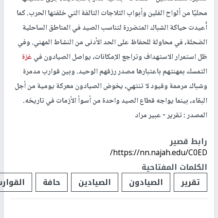
محليًا من ألواح الفلين وأبواب الثلاجات التالفة التي خلفتها الحرب. كما
أُعيدت حياكة الشباك المتضررة لتناسب الصيد في المناطق الساحلية
الضحلة، في محاولة للحفاظ على الحد الأدنى من النشاط المهني. وفي
ظل استمرار الاستهداف وتراجع الإمكانات، يواصل الصيادون في
غزة
التمسك بمهنتهم باعتبارها مصدر رزقهم الوحيد. وبين قوارب مدمرة
وشباك مرممة وقيود لا تنتهي، يخوض الصيادون معركة يومية من أجل
البقاء، بينما يواجه قطاع الصيد واحدة من أسوأ الأزمات في تاريخه.
المصدر : تقرير - عبير مراد
رابط قصير
https://nn.najah.edu/C0ED/
الكلمات المفتاحية
تقرير
الصيادون
الصيادين
حافة
القوارب