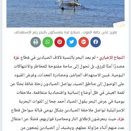
تقرير: على حافة الموت.. صيادو غزة يتمسكون بالبحر رغم الاستهداف
النجاح الإخباري -
‏لم يعد البحر بالنسبة لآلاف الصيادين في قطاع
غزة
مصدرًا آمنًا للرزق، بل تحول إلى ساحة مفتوحة للمخاطر والانتهاكات
اليومية. فبين الاستهداف المباشر، ومصادرة المعدات، وفرض القيود
على الوصول إلى مناطق الصيد، يواصل الصيادون رحلة شاقة بحثًا عن
لقمة العيش في ظل أوضاع إنسانية واقتصادية متفاقمة. ملاحقات
يومية في عرض البحر يقول الصياد أحمد جحا إن القوات البحرية
الإسرائيلية تواصل ملاحقة الصيادين بشكل يومي قبالة سواحل قطاع
غزة
، حيث يتعرضون لإطلاق النار ومحاصرة قواربهم، فضلًا عن اعتقال
عدد منهم أثناء مزاولة عملهم. ويضيف أن الصيادين يُمنعون من