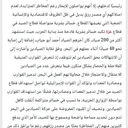
رئيسيًا لدخلهم، إلا أنهم يواصلون الإبحار رغم المخاطر المتزايدة، لعدم
امتلاكهم أي مصدر رزق بديل في ظل الظروف الاقتصادية والإنسانية
الصعبة التي يعيشها القطاع. خسائر بشرية متواصلة قطاع الصيد في
قطاع
غزة
تكبد خسائر بشرية فادحة منذ بداية الحرب، حيث استشهد
أكثر من 200 صياد، كان آخرهم الصياد أحمد أبو جياب، إضافة إلى إصابة
نحو 40 صيادًا أثناء عملهم في البحر. وفق نقابة الصيادين وأشارت إلى
أن الانتهاكات بحق الصيادين لم تتوقف، إذ تتعرض القوارب المتبقية
للملاحقة والحصار بشكل متكرر، فيما يتعرض عدد من الصيادين
للاعتقال والاحتجاز خلال محاولاتهم العمل في البحر. تدمير القوارب
ومصادرة المعدات وتؤكد أن القوات الإسرائيلية تواصل استهداف قطاع
الصيد من خلال تدمير المعدات ومصادرتها، فضلًا عن استهداف القوارب
بواسطة الزوارق الحربية، ما تسبب في خسائر متراكمة أثقلت كاهل
الصيادين. وتضيف أن القيود المفروضة على حركة الصيادين في البحر
تتم دون تحديد مساحة واضحة ومسموح بها للصيد، الأمر الذي يدفع
كثيرين منهم إلى المخاطرة بحثًا عن مصدر رزقهم، رغم ما يرافق ذلك من