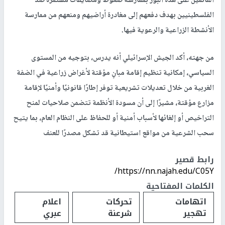
القائمين على هذه البؤر بممارسة ضغوط ومضايقات مستمرة ضد
الفلسطينيين بهدف دفعهم إلى مغادرة أراضيهم ومنعهم من ممارسة
الأنشطة الزراعية والرعوية فيها.
من جهته، أكد الجيش الإسرائيلي أنه يدرس، بتوجيه من المستوى
السياسي، إمكانية تنظيم إقامة مبانٍ مؤقتة لأغراض زراعية في الضفة
الغربية من خلال تعديلات تشريعية توفر إطارًا قانونيًا وأمنيًا لإقامة
مزارع مؤقتة، مشيرًا إلى أن مسودة الأنظمة تتضمن صلاحيات لمنح
التراخيص أو إلغائها لأسباب أمنية أو للحفاظ على النظام العام، بما يتيح
سحب الشرعية من مواقع استيطانية قد تشكل مصدرًا للعنف
رابط قصير
https://nn.najah.edu/C05Y/
الكلمات المفتاحية
اتهامات
تحركات
اعلام
تهجير
شرعنة
عبري