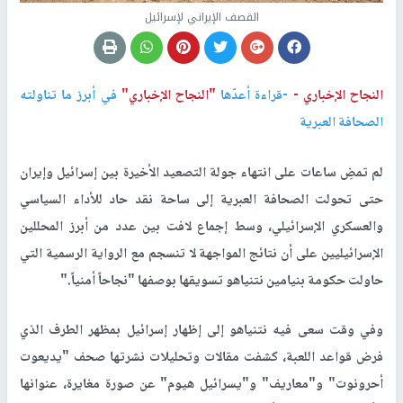
القصف الإيراني لإسرائيل
النجاح الإخباري -
-قراءة أعدّها
"النجاح الإخباري"
في أبرز ما تناولته
الصحافة العبرية
لم تمضِ ساعات على انتهاء جولة التصعيد الأخيرة بين إسرائيل وإيران
حتى تحولت الصحافة العبرية إلى ساحة نقد حاد للأداء السياسي
والعسكري الإسرائيلي، وسط إجماع لافت بين عدد من أبرز المحللين
الإسرائيليين على أن نتائج المواجهة لا تنسجم مع الرواية الرسمية التي
حاولت حكومة بنيامين نتنياهو تسويقها بوصفها "نجاحاً أمنياً
".
وفي وقت سعى فيه نتنياهو إلى إظهار إسرائيل بمظهر الطرف الذي
فرض قواعد اللعبة، كشفت مقالات وتحليلات نشرتها صحف "يديعوت
أحرونوت" و"معاريف" و"يسرائيل هيوم" عن صورة مغايرة، عنوانها