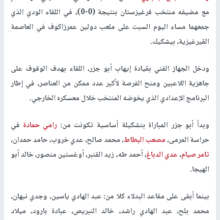
مع مضيفه منتخب قرغيزستان بنتيجة (0-0)، في اللقاء الودي الذي
جمعهما مساء اليوم السبت على ملعب دولين عمرزاكوف في العاصمة
القيرغيزية، بيشكيك.
ودخل الجهاز الفني بقيادة إيهاب أبو جزر، اللقاء بهدف الوقوف على
جاهزية اللاعبين ومنح الفرصة لأكبر عدد ممكن من العناصر، في إطار
البرنامج الإعدادي الذي يخوضه المنتخب خلال معسكره الخارجي.
وبدأ أبو جزر المباراة بتشكيلة أساسية تكونت من:
رامي حمادة
في
حراسة المرمى،
مصعب البطاط
، محمد صالح، عدي خروب، حامد حمدان،
تامر صيام
،
عدي الدباغ
، أحمد طه، زيد القنبر، أوغستين منصور، خالد أبو
الهيجا.
بينما أبقى على مقاعد البدلاء كلا من: عبد الهادي ياسين، وجدي نبهان،
محمد بلح، عبد الهادي راشد، خالد النبريص، عبادة بارود، ميلاد