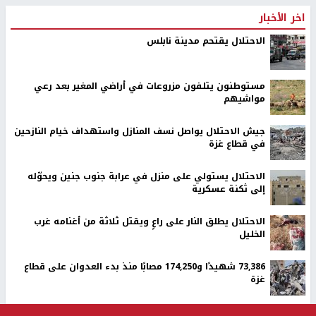
اخر الأخبار
الاحتلال يقتحم مدينة نابلس
مستوطنون يتلفون مزروعات في أراضي المغير بعد رعي
مواشيهم
جيش الاحتلال يواصل نسف المنازل واستهداف خيام النازحين
في قطاع غزة
الاحتلال يستولي على منزل في عرابة جنوب جنين ويحوّله
إلى ثكنة عسكرية
الاحتلال يطلق النار على راعٍ ويقتل ثلاثة من أغنامه غرب
الخليل
73,386 شهيدًا و174,250 مصابًا منذ بدء العدوان على قطاع
غزة
وفاة سفير فلسطين لدى مصر دياب اللوح في القاهرة