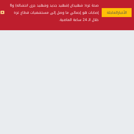
صحة غزة: شهيدان (شهيد جديد وشهيد جرى انتشاله) و8
إصابات هو إجمالي ما وصل إلى مستشفيات قطاع غزة
خلال الـ 24 ساعة الماضية.
أخبار جامعة النجاح
طلبة مساق "مدخل للقانون
جامعة النجاح الوطنية تستضيف
الاجتماعي والتشريعات
منافسات بطولة الراحل مفيد
الاجتماعية"يزورون مركز حماية
اسماعيل لكرة اليد للناشئين
الأسرة
منذ 48 دقيقة
منذ ثانية
بمشاركة 25 مدرباً.. جامعة النجاح
مركز إعلام النجاح يستضيف وفدًا