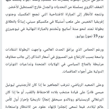
الشغف الكروي بسلسلة من التحديات والجدل خارج المستطيل الأخضر.
وتتجه الأنظار إلى المباراة الافتتاحية التي تجمع المكسيك وجنوب
إفريقيا الخميس على ملعب أستيكا في مكسيكو سيتي، إيذانًا بانطلاق
بطولة تمتد لنحو ستة أسابيع وتُختتم بالمباراة النهائية في نيوجيرزي
يوم 19 تموز/ يوليو.
ورغم الحماس الذي يرافق الحدث العالمي، واجهت البطولة انتقادات
واسعة بسبب الارتفاع غير المسبوق في أسعار التذاكر، إلى جانب مخاوف
مرتبطة بالمناخ السياسي في الولايات المتحدة وتداعيات التوترات
الدولية على أجواء المنافسات.
وعلى الصعيد الرياضي، تترقب الجماهير ما إذا كان الأرجنتيني ليونيل
ميسي قادرًا على قيادة منتخب بلاده للاحتفاظ باللقب، أو ما إذا كان
البرتغالي كريستيانو رونالدو سيحقق إنجازًا تاريخيًا بإحراز أول كأس
عالم لبلاده، فيما تسعى إنجلترا لإنهاء عقود من الانتظار واستعادة