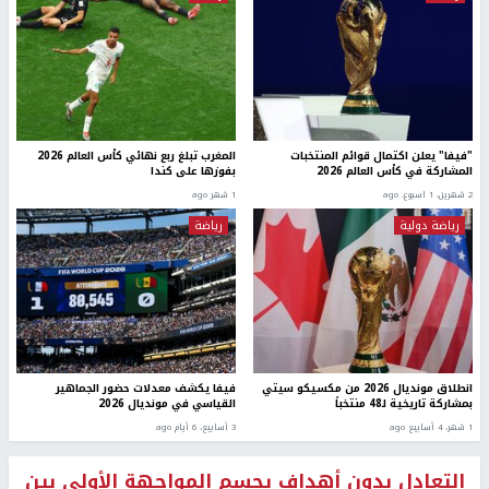
"فيفا" يعلن اكتمال قوائم المنتخبات
المغرب تبلغ ربع نهائي كأس العالم 2026
المشاركة في كأس العالم 2026
بفوزها على كندا
2 شهرين، 1 اسبوع. ago
1 شهر ago
رياضة دولية
رياضة
انطلاق مونديال 2026 من مكسيكو سيتي
فيفا يكشف معدلات حضور الجماهير
بمشاركة تاريخية لـ48 منتخباً
القياسي في مونديال 2026
1 شهر، 4 أسابيع ago
3 أسابيع، 6 أيام ago
التعادل بدون أهداف يحسم المواجهة الأولى بين