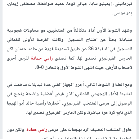
تيرمانيني، إيميليو سابا، جياني توما، عميد صوافطة، مصطفى زيدان،
بدر موسى.
وشهد الشوط الأول أداءً متكافئاً من المنتخبين، مع محاولات هجومية
متبادلة بحثاً عن افتتاح التسجيل، وكانت الفرصة الأولى للفدائي
للتسجيل في الدقيقة 26 عن طريق تسديدة قوية من حامد حمدان لكن
الحارس القيرغيزي تصدى لها. كما تصدى
رامي حمادة
لفرص أخرى
لأصحاب الأرض. حيث انتهى الشوط الأول بالتعادل 0-0.
ومع انطلاق الشوط الثاني، أجرى الجهاز الفني عدة تبديلات ساهمت في
تنشيط الأداء الهجومي للفدائي، الذي فرض أفضلية واضحة ونجح في
الوصول إلى مرمى المنتخب القيرغيزي، أخطرها رأسية خالد أبو الهيجا
الذي تابع كرة حرة مباشرة، ولكن الحارس القرغيزي تصدى لها.
حاول المنتخب المضيف الرد بهجمات على مرمى
رامي حمادة
، ولكن دون