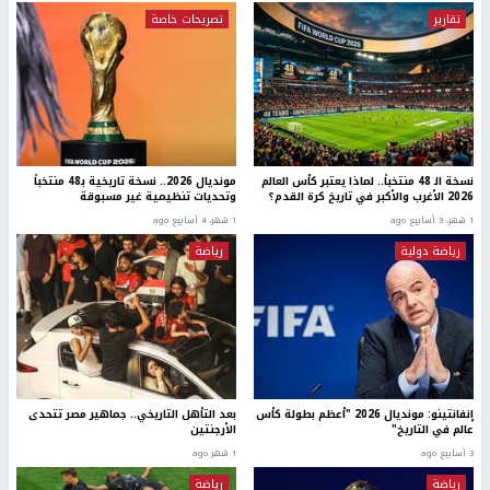
تقارير
تصريحات خاصة
نسخة الـ 48 منتخباً.. لماذا يعتبر كأس العالم
مونديال 2026.. نسخة تاريخية بـ48 منتخباً
2026 الأغرب والأكبر في تاريخ كرة القدم؟
وتحديات تنظيمية غير مسبوقة
1 شهر، 3 أسابيع ago
1 شهر، 4 أسابيع ago
رياضة دولية
رياضة
إنفانتينو: مونديال 2026 "أعظم بطولة كأس
بعد التأهل التاريخي.. جماهير مصر تتحدى
عالم في التاريخ"
الأرجنتين
3 أسابيع ago
1 شهر ago
رياضة
رياضة