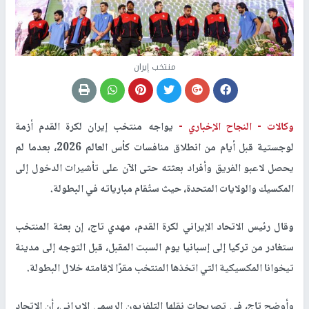
منتخب إيران
وكالات -
النجاح الإخباري -
يواجه منتخب إيران لكرة القدم أزمة
لوجستية قبل أيام من انطلاق منافسات كأس العالم 2026، بعدما لم
يحصل لاعبو الفريق وأفراد بعثته حتى الآن على تأشيرات الدخول إلى
المكسيك والولايات المتحدة، حيث ستُقام مبارياته في البطولة.
وقال رئيس الاتحاد الإيراني لكرة القدم، مهدي تاج، إن بعثة المنتخب
ستغادر من تركيا إلى إسبانيا يوم السبت المقبل، قبل التوجه إلى مدينة
تيخوانا المكسيكية التي اتخذها المنتخب مقرًا لإقامته خلال البطولة.
وأوضح تاج، في تصريحات نقلها التلفزيون الرسمي الإيراني، أن الاتحاد