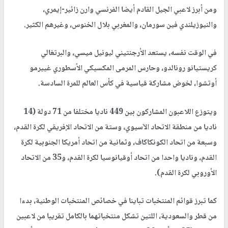
ومن أبرز لاعبي الجيل القادم أيضا الفرنسي وارن زائير-إيمري،
والنيوزيلندي فين سورمان، والمغربي بلال الخنوس، وغيرهم الكثير.
في الوقت نفسه، يستعد الأرجنتيني ليونيل ميسي، والبرتغالي
كريستيانو رونالدو، وحارس المرمى المكسيكي الأسطوري غييرمو
أوتشوا، لخوض مشاركة قياسية في كأس العالم للمرة السادسة.
ويتوزع اللاعبون المشاركون بين 449 ناديا مختلفا من 71 دولة (14
ناديا من منطقة الاتحاد الآسيوي، وستة من الاتحاد الإفريقي لكرة القدم،
وسبعة من اتحاد الكونكاكاف، وثمانية من اتحاد أمريكا الجنوبية لكرة
القدم، وناديا واحدا من اتحاد أوقيانوسيا لكرة القدم، و35 من الاتحاد
الأوروبي لكرة القدم).
كما تبرز قوائم المنتخبات تباينا في خصائص المنتخبات الوطنية، بدءا
من قطر والسعودية، اللتين تشكل منتخباتهما بالكامل تقريبا من لاعبين