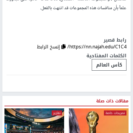
علماً بأن منافسات هذه المجموعات قد انتهت بالفعل.
رابط قصير
https://nn.najah.edu/C1C4/
إنسخ الرابط
الكلمات المفتاحية
كأس العالم
مقالات ذات صلة
تصريحات خاصة
تقارير