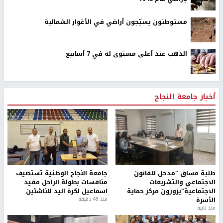
مستوطنون يسيّجون أراضي في الأغوار الشمالية
الذهب عند أعلى مستوى له في 7 أسابيع
أخبار جامعة النجاح
طلبة مساق "مدخل للقانون
جامعة النجاح الوطنية تستضيف
الاجتماعي والتشريعات
منافسات بطولة الراحل مفيد
الاجتماعية"يزورون مركز حماية
اسماعيل لكرة اليد للناشئين
الأسرة
منذ 48 دقيقة
منذ ثانية