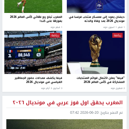
ديشان يعود إلى معسكر منتخب فرنسا في
المغرب تبلغ ربع نهائي كأس العالم 2026
مونديال 2026 بعد وفاة والدته
بفوزها على كندا
1 شهر، 1 اسبوع. ago
1 شهر ago
رياضة
رياضة
"فيفا" يعلن اكتمال قوائم المنتخبات
فيفا يكشف معدلات حضور الجماهير
المشاركة في كأس العالم 2026
القياسي في مونديال 2026
2 شهرين ago
3 أسابيع، 3 أيام ago
المغرب يحقق اول فوز عربي في مونديال ٢٠٢٦
تم النشر بتاريخ:
2026-06-20 07:42