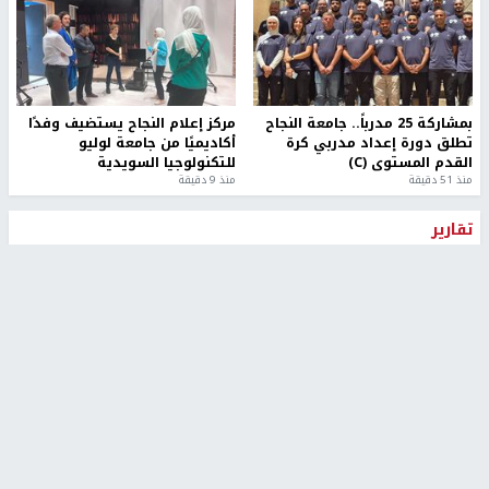
بمشاركة 25 مدرباً.. جامعة النجاح
مركز إعلام النجاح يستضيف وفدًا
تطلق دورة إعداد مدربي كرة
أكاديميًا من جامعة لوليو
القدم المستوى (C)
للتكنولوجيا السويدية
منذ 51 دقيقة
منذ 9 دقيقة
تقارير
" قانون درومي".. بين حق الدفاع عن النفس وواقع
الفلسطينيين تحت الاحتلال
منذ 8 ثواني
تقارير
شهداء بينهم أطفال في غزة.. والاحتلال يصعّد
غاراته ويمنح السكان دقائق للإخلاء
منذ 11 ثانية
تقارير
الإعلام العبري: "معركة مضيق هرمز تستهدف تثبيت
رواية سياسية"