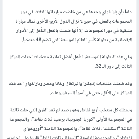
علماً بأن باراغواي وحدها هي من خاضت مبارياتها الثلاث في دور
المجموعات بالفعل، في حين لا تزال الدول الأربع الأخرى تملك مباراة
متبقية في دور المجموعات، إلا أنها ضمنت بالفعل التأهل إلى الأدوار
الإقصائية من بطولة كأس العالم الموسعة التي تضم 48 منتخباً.
وفي هذه البطولة الموسعة، تتأهل أفضل ثمانية منتخبات احتلت المركز
الثالث إلى دور الـ 32.
وقد ضمنت منتخبات إنجلترا والبرتغال وغانا ومصر وباراغواي أحد هذه
المراكز على الأقل، حتى في أسوأ السيناريوهات.
ويمتلك كل منتخب أربع نقاط، وهو رصيد لم تعد الفرق التي حلت ثالثة
في المجموعة الأولى “كوريا الجنوبية، برصيد ثلاث نقاط”، والمجموعة
الثالثة “اسكتلندا، ثلاث نقاط”، والمجموعة الثامنة “أوروغواي
نقطتان”، والمجموعة التاسعة “السنغال، ثلاث نقاط” قادرة على تجاوزه،