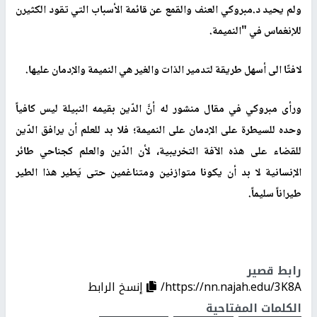
ولم يحيد د.مبروكي العنف والقمع عن قائمة الأسباب التي تقود الكثيرن
للإنغماس في "النميمة.
لافتًا الى أسهل طريقة لتدمير الذات والغير هي النميمة والإدمان عليها.
ورأى مبروكي في مقال منشور له أنَّ
الدّين بقيمه النبيلة ليس كافياً
وحده للسيطرة على الإدمان على النميمة؛ فلا بد للعلم أن يرافق الدّين
للقضاء على هذه الآفة التخريبية، لأن الدّين والعلم كجناحي طائر
الإنسانية لا بد أن يكونا متوازنين ومتناغمين حتى يَطير هذا الطير
طيراناً سليماً.
رابط قصير
https://nn.najah.edu/3K8A/
إنسخ الرابط
الكلمات المفتاحية