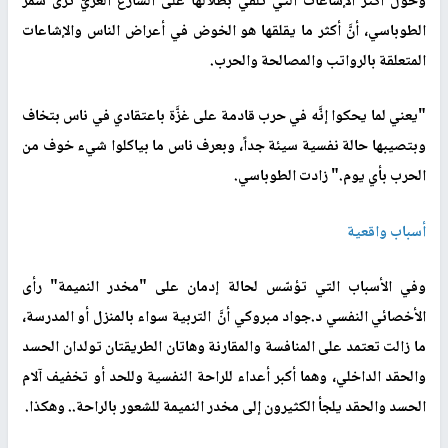
وحول أكثر الإشاعات التي تلقي بظلالها على الشارع الغزيّ ترى سمر
الطوباسي، أنَّ أكثر ما يقلقها هو الخوض في أعراض الناس والإشاعات
المتعلقة بالرواتب والمصالحة والحرب.
"يعني لما يحكوا إنَّه في حرب قادمة على غزَّة باعتقادي في ناس بتخاف
وبتصيبها حالة نفسية سيئة جداً، وبعرف ناس ما بياكلوا شيء خوف من
الحرب بأي يوم." زادت الطوباسي.
أسباب واقعية
وفي الأسباب التي تؤسّس لحالة إدمان على "مخدر النميمة" رأى
الأخصائي النفسي د.جواد مبروكي أنَّ
التربية سواء بالمنزل أو المدرسة،
ما زالت تعتمد على المنافسة والمقارنة وهاتان الطريقتان تولدان الحسد
والحقد الداخلي، وهما أكبر أعداء للراحة النفسية وللحد أو تخفيف آلام
الحسد والحقد يلجأ الكثيرون إلى مخدر النميمة للشعور بالراحة.. وهكذا.