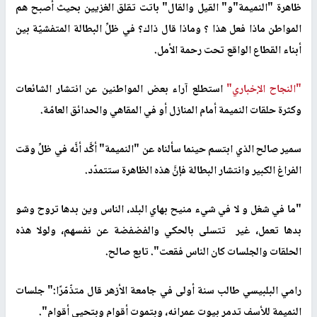
ظاهرة "النميمة"و" القيل والقال" باتت تقلق الغزيين بحيث أصبح هم
المواطن ماذا فعل هذا ؟ وماذا قال ذاك؟ في ظلِّ البطالة المتفشيّة بين
أبناء القطاع الواقع تحت رحمة الأمل.
"النجاح الإخباري"
استطلع آراء بعض المواطنين عن انتشار الشائعات
وكثرة حلقات النميمة أمام المنازل أو في المقاهي والحدائق العامّة.
سمير صالح الذي ابتسم حينما سألناه عن "النميمة" أكَّد أنَّه في ظلِّ وقت
الفراغ الكبير وانتشار البطالة فإنَّ هذه الظاهرة ستتمدّد.
"ما في شغل و لا في شيء منيح بهاي البلد، الناس وين بدها تروح وشو
بدها تعمل، غير تتسلى بالحكي والفضفضة عن نفسهم، ولولا هذه
الحلقات والجلسات كان الناس فقعت". تابع صالح.
رامي البلبيسي طالب سنة أولى في جامعة الأزهر قال متذّمّرًا:" جلسات
النميمة للأسف تدمر بيوت عمرانه، وبتموت أقوام وبتحيي أقوام".