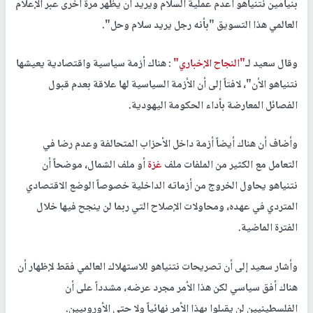
بنيامين نتنياهو أعدم عملية السلام ويريد أن يظهر مرة أخرى عبر الإعلام
العالمي هذا التسويق "بأنه رجل يريد سلام وحل".
وقال سعيد لـ
"النجاح الإخباري"
: هناك أزمة سياسية واقتصادية يعيشها
نتنياهو الأن"، لافتاً إلى أن الأزمة السياسية لها علاقة بعدم قبول
الفصائل المعارضة بأداء الحكومة اليهودية.
وأضاف أن هناك أيضاً أزمة داخل الأحزاب المتحالفة وعدم رضا في
التعامل مع الكثير من الملفات ملف
غزة
أو ملف الشمال، موضحاً أن
نتنياهو يحاول الخروج من أزماته الداخلية خصوصاً الوضع الاقتصادي
المتردي في عهده، ومحاولات الإصلاح التي ربما لن ينجح فيها خلال
الفترة الماضية.
وأشار سعيد إلى أن تصريحات نتنياهو للاستهلاك العالمي فقط لإظهار أن
هناك أفق سياسي لكن هذا الأمر مجرد عرضه، مشدداً على أن
الفلسطينيين لن يقبلوا بهذا الأمر نهائياً ولا حتى الأوروبيين.