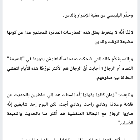
وحذَّر البلبيسي من مغبة الإضرار بالناس.
لافتًا أنَّه لا ينخرط بمثل هذه الممارسات المدمّرة للمجتمع عدا عن كونها
مضيعة للوقت وللدين.
وبالنسبة لأم خالد التي ضحكت عندما سألناها: مَن يتورط في "النميمة"
النساء أم الرجال؟ أجابت أنَّ الرجال هم الأكثر تورّطًا هذه الأيام لتفشي
البطالة بين صفوفهم.
وتابعت: "زمان كانوا يقولوا إنَّه الستات هما الي شاطرين بالحديث عن
فلانة وعلانة وهادي راحت وهادي أجت، لكن اليوم إحنا شايفين إنَّه
صاروا الرجال مع البطالة المتفشية هما أكثر منا بالحديث والنميمة
للأسف."