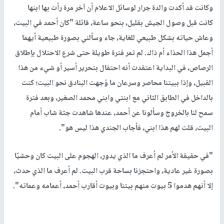
وكانت قد أكدت والدة جرار لوسائل الاعلام أن آخر مرة رأت بها ابنها
كانت قبل وصول الجيش بقليل، بنحو ساعة، قائلة "كان أحمد في البيت،
وعاش حياته بشكل طبيعي للغاية، جاء وسألني بصورة طبيعية أيهما
أجمل هذا الحذاء أم ذاك. لم تمر فترة طويلة حتى شرع الاحتلال بإطلاق
الرصاص، في البداية اعتقدت أنه احتفال بتحرير أسير أو شيء من هذا
القبيل، وإذا ببيتنا محاصر وسرعان ما وُجهت البنادق نحو البيت؛ كنت
بالداخل في الطابق الثاني مع ابنتي وابني محمد الصغير، وبعد فترة
سمح لنا بالخروج وسألونا عن أحمد، عندها شاهدت جثة شاب أمام
البيت، قلت لهم هذا ابني، فأجاب الجندي هذا ليس هو".
"في حقيقة الأمر لم أعرف ما الذي يدور، الهجوم على البيت كان وحشيًا
بصورة غير عادية، واحتجزنا بساحة قرب البيت. لم أعرف ما الذي حدث،
إلا أنهم هدموا 5 بيوت منهم بيتنا وبيوت أقارب أحمد، أعمامه وعماته".